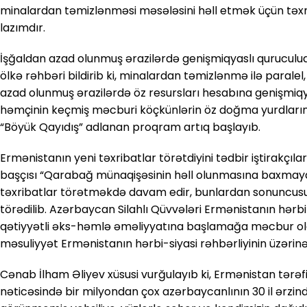
minalardan təmizlənməsi məsələsini həll etmək üçün təxmi
lazımdır.
İşğaldan azad olunmuş ərazilərdə genişmiqyaslı quruculuq 
ölkə rəhbəri bildirib ki, minalardan təmizlənmə ilə parale
azad olunmuş ərazilərdə öz resursları hesabına genişmiqyasl
həmçinin keçmiş məcburi köçkünlərin öz doğma yurdlarına
“Böyük Qayıdış” adlanan proqram artıq başlayıb.
Ermənistanın yeni təxribatlar törətdiyini tədbir iştirakçıla
başçısı “Qarabağ münaqişəsinin həll olunmasına baxmay
təxribatlar törətməkdə davam edir, bunlardan sonuncusu 
törədilib. Azərbaycan Silahlı Qüvvələri Ermənistanın hərbi
qətiyyətli əks-həmlə əməliyyatına başlamağa məcbur old
məsuliyyət Ermənistanın hərbi-siyasi rəhbərliyinin üzəri
Cənab İlham Əliyev xüsusi vurğulayıb ki, Ermənistan tərə
nəticəsində bir milyondan çox azərbaycanlının 30 il ərzin