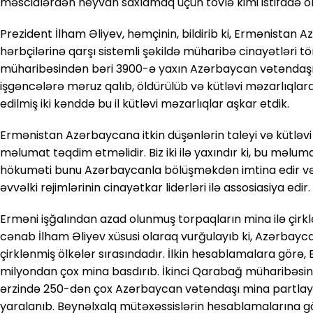
məscidlərdən heyvan saxlamaq üçün tövlə kimi istifadə o
Prezident İlham Əliyev, həmçinin, bildirib ki, Ermənistan 
hərbçilərinə qarşı sistemli şəkildə müharibə cinayətləri t
müharibəsindən bəri 3900-ə yaxın Azərbaycan vətəndaşı itk
işgəncələrə məruz qalıb, öldürülüb və kütləvi məzarlıqlard
edilmiş iki kənddə bu il kütləvi məzarlıqlar aşkar etdik.
Ermənistan Azərbaycana itkin düşənlərin taleyi və kütləvi
məlumat təqdim etməlidir. Biz iki ilə yaxındır ki, bu məlum
hökuməti bunu Azərbaycanla bölüşməkdən imtina edir və
əvvəlki rejimlərinin cinayətkar liderləri ilə assosiasiya edir.
Erməni işğalından azad olunmuş torpaqların mina ilə çirk
cənab İlham Əliyev xüsusi olaraq vurğulayıb ki, Azərbayc
çirklənmiş ölkələr sırasındadır. İlkin hesablamalara görə,
milyondan çox mina basdırıb. İkinci Qarabağ müharibəsini
ərzində 250-dən çox Azərbaycan vətəndaşı mina partlayış
yaralanıb. Beynəlxalq mütəxəssislərin hesablamalarına g