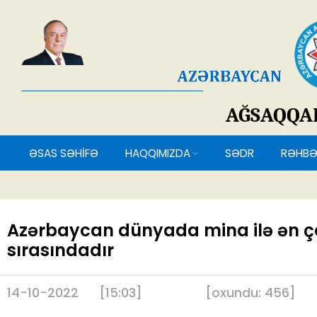
AĞSAQQ
ƏSAS SƏHİFƏ
HAQQIMIZDA
SƏDR
RƏH
Azərbaycan dünyada mina ilə ən ço
sırasındadır
14-10-2022
[15:03]
[
oxundu:
456
]