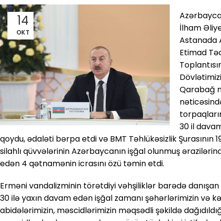
Azərbaycan
14
İlham Əliye
OKT
Astanada A
Etimad Təd
Toplantısın
Dövlətimizi
Qarabağ m
nəticəsində
torpaqları
30 il dav
qoydu, ədaləti bərpa etdi və BMT Təhlükəsizlik Şurasının 1
silahlı qüvvələrinin Azərbaycanın işğal olunmuş ərazilərin
edən 4 qətnamənin icrasını özü təmin etdi.
Erməni vandalizminin törətdiyi vəhşiliklər barədə danışa
30 ilə yaxın davam edən işğal zamanı şəhərlərimizin və kə
abidələrimizin, məscidlərimizin məqsədli şəkildə dağıdıldığın