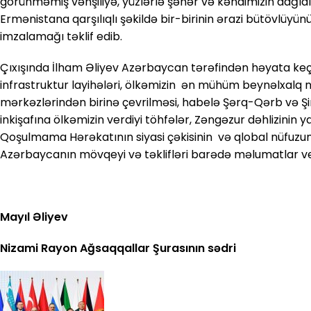
görünməmiş vəhşiliyə, yüzlərlə şəhər və kəndimizin dağ
Ermənistana qarşılıqlı şəkildə bir-birinin ərazi bütövlüyün
imzalamağı təklif edib.
Çıxışında İlham Əliyev Azərbaycan tərəfindən həyata keçi
infrastruktur layihələri, ölkəmizin ən mühüm beynəlxalq nə
mərkəzlərindən birinə çevrilməsi, habelə Şərq-Qərb və Şi
inkişafına ölkəmizin verdiyi töhfələr, Zəngəzur dəhlizinin
Qoşulmama Hərəkatının siyasi çəkisinin və qlobal nüfuzun
Azərbaycanın mövqeyi və təklifləri barədə məlumatlar ve
Mayıl Əliyev
Nizami Rayon Ağsaqqallar Şurasının sədri