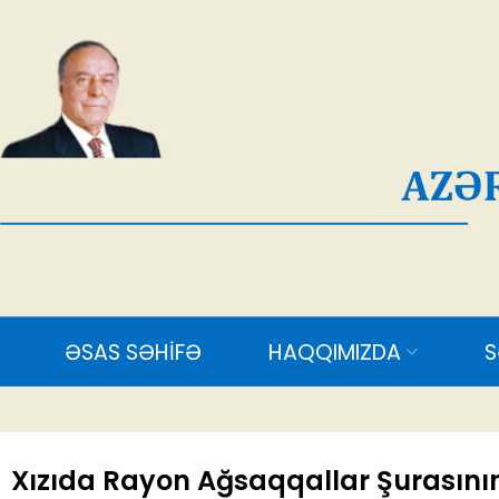
AĞ
ƏSAS SƏHİFƏ
HAQQIMIZDA
SƏDR
Xızıda Rayon Ağsaqqallar Şurasının i