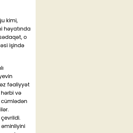
u kimi,
ni həyatında
 sədaqət, o
əsi işində
lı
yevin
əz fəaliyyət
 hərbi və
o cümlədən
lər.
evrildi.
əminliyini