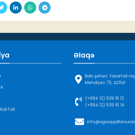
iya
Əlaqə
Ə
Bakı şəhəri, Yasamal ra
Mehdiyev 75, AZ1141
DA
(+994 12) 539 16 13
(+994 12) 539 16 14
RUKTUR
info@agsaqqallarsuras