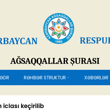
SAQQALLAR ŞURASI
RƏHBƏR STRUKTUR
XƏBƏRLƏR
ƏLAQƏ
clası keçirilib