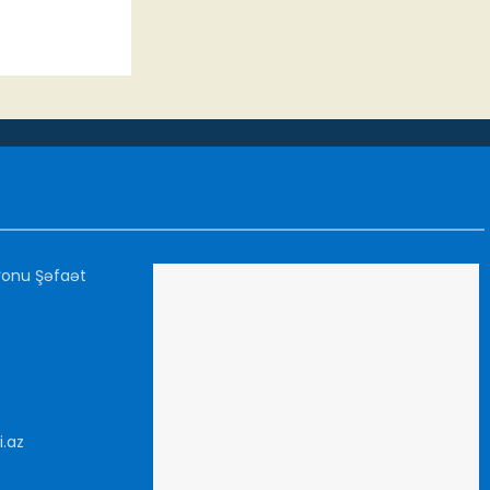
yonu Şəfaət
i.az