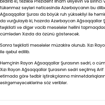
bildirib ki, tezliklə Prezident İlham Əliyevin və Bir
tükənməz səyləri nəticəsində Azərbaycanın bu dilbə
Ağsaqqallar Şurası da böyük ruh yüksəkliyi ilə həm
da vurğulayıb ki, hazırda Azərbaycan Ağsaqqallar Ş
təşkilati və digər vacib məsələlər həllini tapmaqdadı
cümlədən Xızıda da özünü göstərəcək.
Sonra təşkilati məsələlər müzakirə olunub. Xızı R
ilə qəbul edilib.
Həmçinin Rayon Ağsaqqallar Şurasının sədri, o cümlə
Xızı Rayon Ağsaqqallar Şurasının sədri seçilmış Arif
etimada görə tədbir iştirakçılarına minnətdarlıqları
əsirgəməyəcəklərinə söz veriblər.