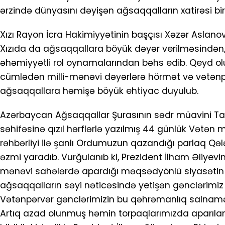
ərzində dünyasını dəyişən ağsaqqalların xatirəsi bir
Xızı Rayon İcra Hakimiyyətinin başçısı Xəzər Aslanov
Xızıda da ağsaqqallara böyük dəyər verilməsindən
əhəmiyyətli rol oynamalarından bəhs edib. Qeyd olun
cümlədən milli-mənəvi dəyərlərə hörmət və vətənpə
ağsaqqallara həmişə böyük ehtiyac duyulub.
Azərbaycan Ağsaqqallar Şurasının sədr müavini Tahir 
səhifəsinə qızıl hərflərlə yazılmış 44 günlük Vətə
rəhbərliyi ilə şanlı Ordumuzun qazandığı parlaq Qə
əzmi yaradıb. Vurğulanıb ki, Prezident İlham Əliyevin
mənəvi sahələrdə apardığı məqsədyönlü siyasətin 
ağsaqqalların səyi nəticəsində yetişən gənclərimiz 
Vətənpərvər gənclərimizin bu qəhrəmanlıq salnaməsi
Artıq azad olunmuş həmin torpaqlarımızda aparılan