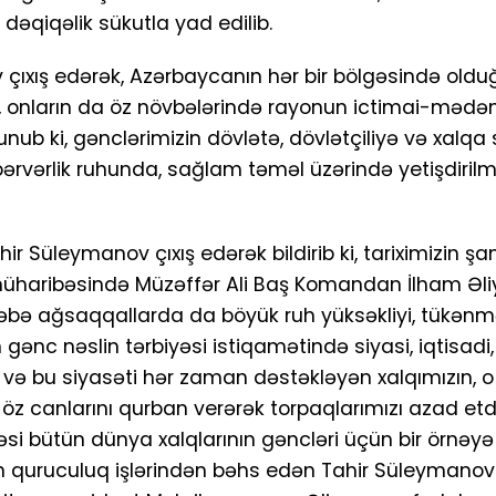
 dəqiqəlik sükutla yad edilib.
 çıxış edərək, Azərbaycanın hər bir bölgəsində olduğ
, onların da öz növbələrində rayonun ictimai-mədə
ub ki, gənclərimizin dövlətə, dövlətçiliyə və xalqa
rvərlik ruhunda, sağlam təməl üzərində yetişdirilm
Süleymanov çıxış edərək bildirib ki, tariximizin şan
n müharibəsində Müzəffər Ali Baş Komandan İlham Əli
ləbə ağsaqqallarda da böyük ruh yüksəkliyi, tükənm
 gənc nəslin tərbiyəsi istiqamətində siyasi, iqtisadi,
və bu siyasəti hər zaman dəstəkləyən xalqımızın, 
öz canlarını qurban verərək torpaqlarımızı azad etdi
 bütün dünya xalqlarının gəncləri üçün bir örnəyə ç
 quruculuq işlərindən bəhs edən Tahir Süleymanov 