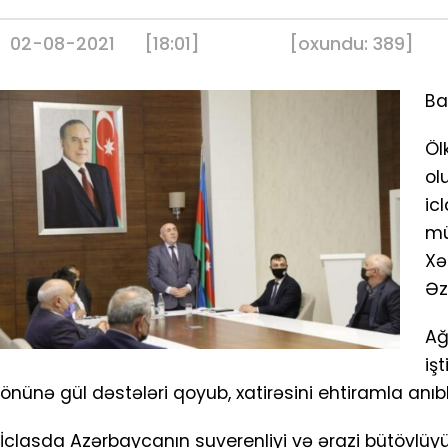
02-08-2021
[18:01]
[
oxundu:
389
]
Ba
Öl
ol
ic
mü
Xə
Əz
Ağ
iş
önünə gül dəstələri qoyub, xatirəsini ehtiramla anıbl
İclasda Azərbaycanın suverenliyi və ərazi bütövlüy