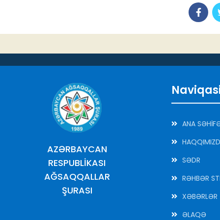
Naviqas
ANA SƏHİF
HAQQIMIZ
AZƏRBAYCAN
SƏDR
RESPUBLİKASI
AĞSAQQALLAR
RƏHBƏR ST
ŞURASI
XƏBƏRLƏR
ƏLAQƏ