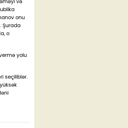
r əməyi və
ublika
ymanov onu
r. Şurada
a, o
svermə yolu
 seçiliblər.
 yüksək
ləni