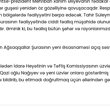
inci vitse-prezident Mehriban xanım Əliyevanın fədaka
r guşəsi yenidən öz gözəlliyinə qovuşacaqdır. Resp
in bölgələrdə fəaliyyətini bərpa edəcək. Tahir Süle
urasının fəaliyyətində ciddi fəallıq müşahidə olunu
r. Əminik ki, bu fəallıq bütün şəhər və rayonlarımızd
ayon Ağsaqqallar Şurasının yeni Əsasnaməsi açıq sə
dən İdarə Heyətinin və Təftiş Komissiyasının üzvləri
 Qazi oğlu Nağıyev və yeni üzvlər onlara göstərilmiş
nı bildirib, bu etimadı doğrultmaq üçün əllərindən gə