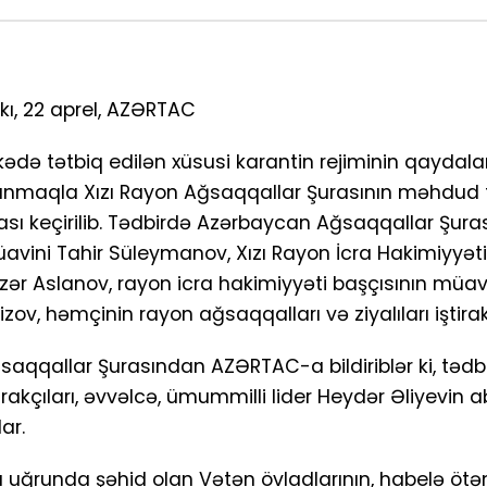
kı, 22 aprel, AZƏRTAC
kədə tətbiq edilən xüsusi karantin rejiminin qaydala
unmaqla Xızı Rayon Ağsaqqallar Şurasının məhdud 
lası keçirilib. Tədbirdə Azərbaycan Ağsaqqallar Şura
avini Tahir Süleymanov, Xızı Rayon İcra Hakimiyyəti
zər Aslanov, rayon icra hakimiyyəti başçısının müav
izov, həmçinin rayon ağsaqqalları və ziyalıları iştirak
saqqallar Şurasından AZƏRTAC-a bildiriblər ki, tədb
tirakçıları, əvvəlcə, ümummilli lider Heydər Əliyevin a
ar.
ü uğrunda şəhid olan Vətən övladlarının, habelə ötə