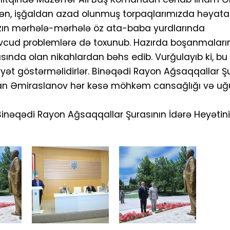
dən, işğaldan azad olunmuş torpaqlarımızda həyata 
ızın mərhələ-mərhələ öz ata-baba yurdlarında
vcud problemlərə də toxunub. Hazırda boşanmaların
da olan nikahlardan bəhs edib. Vurğulayıb ki, bu 
yət göstərməlidirlər. Binəqədi Rayon Ağsaqqallar Ş
iman Əmiraslanov hər kəsə möhkəm cansağlığı və uğu
inəqədi Rayon Ağsaqqallar Şurasının İdərə Heyətinin