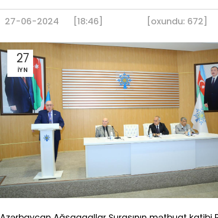
27-06-2024
[18:46]
[
oxundu:
672
]
27
İYN
Azərbaycan Ağsaqqallar Şurasının mətbuat katibi Rafi