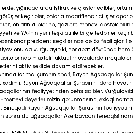
rlərdə, yığıncaqlarda iştirak və çıxışlar ediblər, orta
şlər keçiriblər, onlarla maarifləndirici işlər aparıbl
ək, onların ailələrinə, qazilərə mənəvi dəstək olubl
ti və YAP-ın yerli təşkilatı ilə birgə tədbirlər keçirib
ənkənar prezident seçkilərində də öz fəallıqları ilə
 Rəfiyev onu da vurğulayıb ki, hesabat dövründə həm
vasitələrində müxtəlif aktual mövzularda məqalələri
ətlərini aktiv şəkildə davam etdirəcəklər.
anında İctimai şuranın sədri, Rayon Ağsaqqallar Şur
xadimi, Rayon Ağsaqqallar Şurasının İdarə Heyətini
qqallarının fəaliyyətindən bəhs ediblər. Vurğulayıbla
i-mənəvi dəyərlərimizin qorunmasına, əxlaqi normal
lər. Binəqədi Rayon Ağsaqqallar Şurasının fəaliyyətin
undan sonra da ağsaqqallar Azərbaycan tərəqqisi nami
ini, Milli Məclisin Səhiyyə komitəsinin sədri, akad