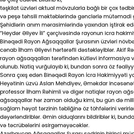
təşkilat üzvləri aktual mövzularla bağlı bir çox tədbi
və peşə təhsili məktəblərində gənclərlə mütəmadi görü
Şəhidlərin anım mərasimlərində yaxından iştirak edər
“Heydər Əliyev İli” çərçivəsində rayonun icra hakimiyyə
Binəqədi Rayon Ağsaqqallar Şurasının üzvləri növbəd
cənab İlham Əliyevi hərtərəfli dəstəkləyiblər. Akif
rayon ağsaqqalları tərəfindən kütləvi informasiya 
olunub. Natiq vurğulayıb ki, bundan sonra öz fəaliyy
Sonra çıxış edən Binəqədi Rayon İcra Hakimiyyəti y
Heyətinin üzvü Aslan Mehdiyev, Əməkdar incəsənət 
professor İlham Rəhimli və digər natiqlər rayon ağsa
ağsaqqallar hər zaman olduğu kimi, bu gün də mill
sağlam həyat tərzinin təbliğinə öz töhfələrini verir
dəyərləndiriblər. Əmin olduqlarını bildiriblər ki, b
və təcrübələrini əsirgəməyəcəklər.
Azərbaycan Ağsaqqallar Şurası sədrinin birinci müav