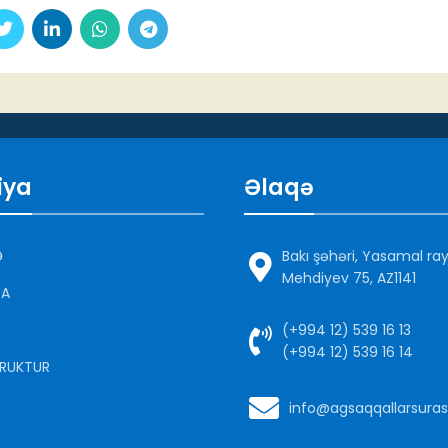
iya
Əlaqə
Ə
Bakı şəhəri, Yasamal ra
Mehdiyev 75, AZ1141
DA
(+994 12) 539 16 13
(+994 12) 539 16 14
RUKTUR
info@agsaqqallarsuras