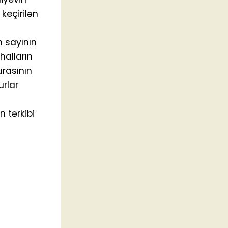
keçirilən
 sayının
halların
urasının
rlar
 tərkibi