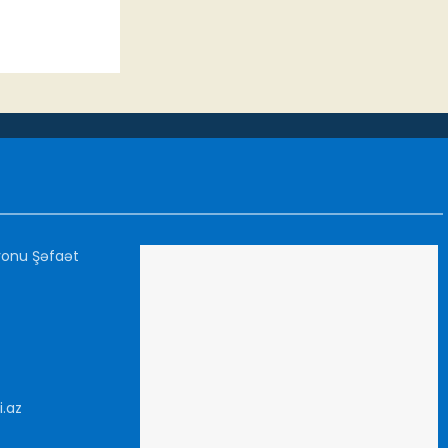
yonu Şəfaət
i.az