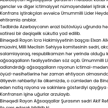
gənclər və digər ictimaiyyət nümayəndələri iştirak e
Konfrans iştirakçıları əvvəlcə Ümummilli Lider Heydə
ehtiramla anıblar.
Tədbirdə Azərbaycanın ərazi bütövlüyü uğrunda həl
xatirəsi bir dəqiqəlik sükutla yad edilib.
Binəqədi Rayon İcra Hakimiyyətinin başçısı Elxan Al
müavini, Milli Məclisin Səhiyyə komitəsinin sədri, a
salamlayaraq, respublikamızın hər yerində olduğu 
ağsaqqalların fəaliyyətindən söz açıb. Ümummilli Li
adlandırdığı ağsaqqalların rayonun ictimai-mədəni 
öyüd-nəsihətlərinə hər zaman ehtiyacın olmasından
Əliyevin rəhbərliyi ilə ölkəmizdə, o cümlədən də B
edən natiq rayona və sakinlərə göstərdiyi qayğıya g
Konfransın işinə uğurlar arzulayıb.
Binəqədi Rayon Ağsaqqallar Şurasının sədri Akif Rəf
ilə çıxış edərək bildirib ki,