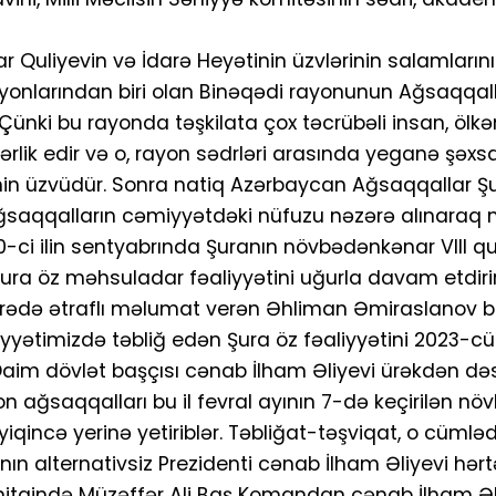
ldar Quliyevin və İdarə Heyətinin üzvlərinin salamların
ük rayonlarından biri olan Binəqədi rayonunun Ağsaqqal
ər. Çünki bu rayonda təşkilata çox təcrübəli insan, öl
bərlik edir və o, rayon sədrləri arasında yeganə şəxsd
in üzvüdür. Sonra natiq Azərbaycan Ağsaqqallar Şu
, ağsaqqalların cəmiyyətdəki nüfuzu nəzərə alınara
0-ci ilin sentyabrında Şuranın növbədənkənar VIII qu
 Şura öz məhsuladar fəaliyyətini uğurla davam etdirir
ədə ətraflı məlumat verən Əhliman Əmiraslanov bild
yətimizdə təbliğ edən Şura öz fəaliyyətini 2023-cü 
. Daim dövlət başçısı cənab İlham Əliyevi ürəkdən də
 ağsaqqalları bu il fevral ayının 7-də keçirilən n
ayiqincə yerinə yetiriblər. Təbliğat-təşviqat, o cümlə
n alternativsiz Prezidenti cənab İlham Əliyevi hərtə
 nitqində Müzəffər Ali Baş Komandan cənab İlham Əl