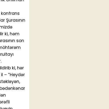
ı konfrans
lar Şurasının
kəmizdə
ir ki, həm
rasının son
q möhtərəm
rultayı
.
irib ki, hər
il – “Heydər
stəkləyən,
övbədənkənar
dən
rəfli
iyevin