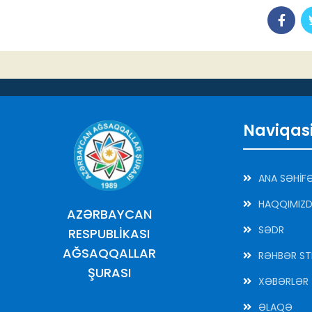
Naviqas
ANA SƏHİF
HAQQIMIZ
AZƏRBAYCAN
SƏDR
RESPUBLİKASI
AĞSAQQALLAR
RƏHBƏR ST
ŞURASI
XƏBƏRLƏR
ƏLAQƏ