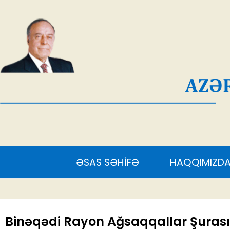
AĞ
ƏSAS SƏHİFƏ
HAQQIMIZDA
S
Binəqədi Rayon Ağsaqqallar Şurasın