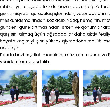
rəhbərliyi ilə rəşadətli Ordumuzun qazandığı Zəfər
genişmiqyaslı quruculuq işlərindən, vətəndaşlarım
məskunlaşmalrından söz açıb. Natiq, həmçinin, mö
gündən-günə artmasından, erkən və qohumlar arasın
qarşısını almaq üçün ağsaqqallar daha aktiv fəaliy
həyata keçirdiyi işləri yüksək qiymətləndirən Əhl
arzulayıb.
Sonda bəzi təşkilati məsələlər müzakirə olunub və B
yenidən formalaşdırılıb.