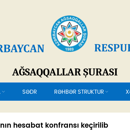
SAQQALLAR ŞURASI
ƏDR
RƏHBƏR STRUKTUR
XƏBƏRLƏR
ƏL
ın hesabat konfransı keçirilib