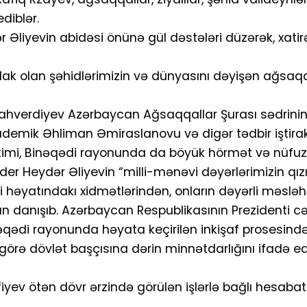
diblər.
r Əliyevin abidəsi önünə gül dəstələri düzərək, xatir
ak olan şəhidlərimizin və dünyasını dəyişən ağsaqq
lahverdiyev Azərbaycan Ağsaqqallar Şurası sədrinin 
kademik Əhliman Əmiraslanovu və digər tədbir iştirak
kimi, Binəqədi rayonunda da böyük hörmət və nüfuz
der Heydər Əliyevin “milli-mənəvi dəyərlərimizin qız
həyatındakı xidmətlərindən, onların dəyərli məsləhə
 danışıb. Azərbaycan Respublikasının Prezidenti c
inəqədi rayonunda həyata keçirilən inkişaf prosesin
örə dövlət başçısına dərin minnətdarlığını ifadə ed
iyev ötən dövr ərzində görülən işlərlə bağlı hesaba