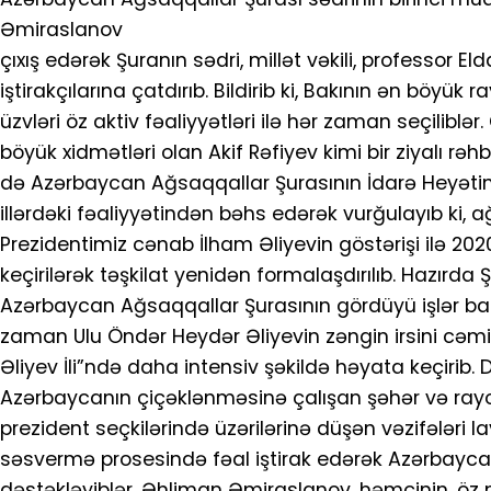
Əmiraslanov
çıxış edərək Şuranın sədri, millət vəkili, professor E
iştirakçılarına çatdırıb. Bildirib ki, Bakının ən böy
üzvləri öz aktiv fəaliyyətləri ilə hər zaman seçilibl
böyük xidmətləri olan Akif Rəfiyev kimi bir ziyalı rəh
də Azərbaycan Ağsaqqallar Şurasının İdarə Heyətin
illərdəki fəaliyyətindən bəhs edərək vurğulayıb ki
Prezidentimiz cənab İlham Əliyevin göstərişi ilə 202
keçirilərək təşkilat yenidən formalaşdırılıb. Hazırda
Azərbaycan Ağsaqqallar Şurasının gördüyü işlər bar
zaman Ulu Öndər Heydər Əliyevin zəngin irsini cəmiy
Əliyev İli”ndə daha intensiv şəkildə həyata keçirib
Azərbaycanın çiçəklənməsinə çalışan şəhər və rayon
prezident seçkilərində üzərilərinə düşən vəzifələri l
səsvermə prosesində fəal iştirak edərək Azərbaycanı
dəstəkləyiblər. Əhliman Əmiraslanov, həmçinin, öz