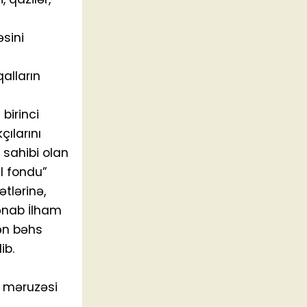
əsini
alların
birinci
çılarını
 sahibi olan
ıl fondu”
tlərinə,
ənab İlham
dən bəhs
ib.
t məruzəsi