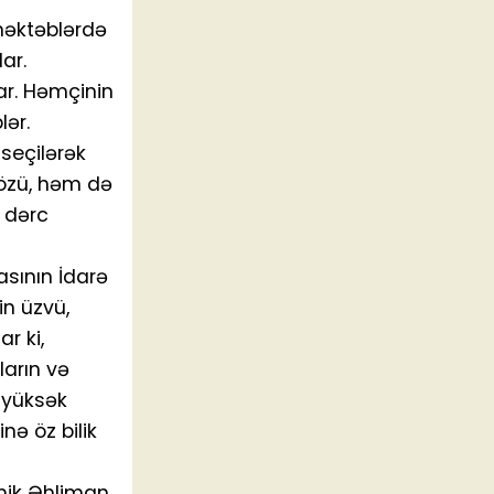
 məktəblərdə
ar.
ar. Həmçinin
lər.
 seçilərək
 özü, həm də
 dərc
asının İdarə
n üzvü,
r ki,
arın və
i yüksək
nə öz bilik
emik Əhliman