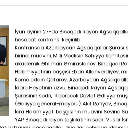
İyun ayının 27-də Binəqədi Rayon Ağsaqqalla
hesabat konfransı keçirilib.
Konfransda Azərbaycan Ağsaqqallar Şurası s
birinci müavini, Milli Məclisin Səhiyyə komitəsi
akademik Əhliman Əmiraslanov, Binəqədi Ra
Hakimiyyətinin başçısı Elxan Allahverdiyev, mill
Kəmaləddin Qafarov, Azərbaycan Ağsaqqalla
İdarə Heyətinin üzvü, Binəqədi Rayon Ağsaqq
Şurasının sədri, III dərəcəli Dövlət Ədliyyə müş
(Ədliyyə general-mayoru) Akif Rəfiyev, Binə
İcra Hakimiyyəti başçısının müavini Sevinc 
YAP Binəqədi rayon təşkilatının sədri Vüsar İs
q Rzayev, ağsaqqallar, ziyalılar, şəhid valideynləri,