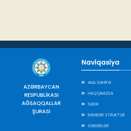
Naviqasiya
ANA SƏHİFƏ
AZƏRBAYCAN
HAQQIMIZDA
RESPUBLİKASI
AĞSAQQALLAR
SƏDR
ŞURASI
RƏHBƏR STRUKTUR
XƏBƏRLƏR