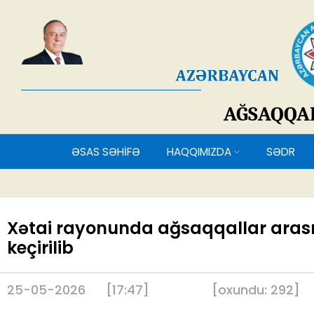
AĞSAQQ
ƏSAS SƏHİFƏ
HAQQIMIZDA
SƏDR
Xətai rayonunda ağsaqqallar arası
keçirilib
25-05-2026
[17:47]
[
oxundu:
292
]