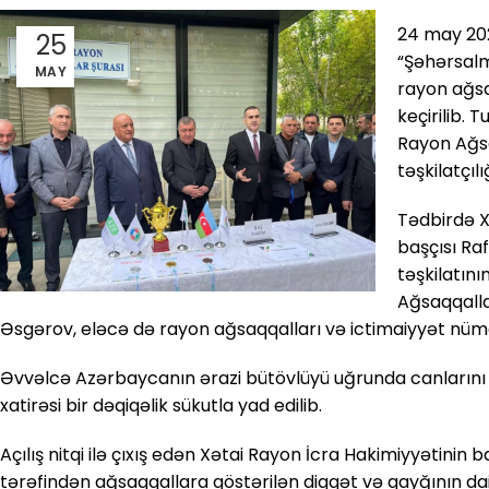
24 may 202
25
“Şəhərsalm
MAY
rayon ağsa
keçirilib. 
Rayon Ağsa
təşkilatçılı
Tədbirdə X
başçısı Ra
təşkilatını
Ağsaqqalla
Əsgərov, eləcə də rayon ağsaqqalları və ictimaiyyət nümay
Əvvəlcə Azərbaycanın ərazi bütövlüyü uğrunda canlarını f
xatirəsi bir dəqiqəlik sükutla yad edilib.
Açılış nitqi ilə çıxış edən Xətai Rayon İcra Hakimiyyətinin 
tərəfindən ağsaqqallara göstərilən diqqət və qayğının da