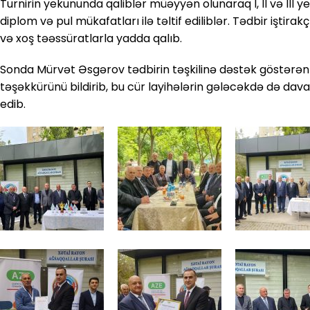
Turnirin yekununda qaliblər müəyyən olunaraq I, II və III ye
diplom və pul mükafatları ilə təltif ediliblər. Tədbir iştira
və xoş təəssüratlarla yadda qalıb.
Sonda Mürvət Əsgərov tədbirin təşkilinə dəstək göstərən 
təşəkkürünü bildirib, bu cür layihələrin gələcəkdə də dava
edib.