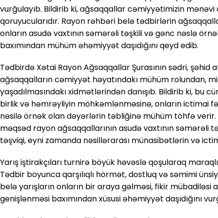
vurğulayıb. Bildirib ki, ağsaqqallar cəmiyyətimizin mənəvi
qoruyucularıdır. Rayon rəhbəri belə tədbirlərin ağsaqqalları
onların asudə vaxtının səmərəli təşkili və gənc nəslə örnə
baxımından mühüm əhəmiyyət daşıdığını qeyd edib.
Tədbirdə Xətai Rayon Ağsaqqallar Şurasının sədri, şəhid 
ağsaqqalların cəmiyyət həyatındakı mühüm rolundan, mil
yaşadılmasındakı xidmətlərindən danışıb. Bildirib ki, bu c
birlik və həmrəyliyin möhkəmlənməsinə, onların ictimai fə
nəsilə örnək olan dəyərlərin təbliğinə mühüm töhfə verir. 
məqsəd rayon ağsaqqallarının asudə vaxtının səmərəli təşk
təşviqi, eyni zamanda nəsillərarası münasibətlərin və ictim
Yarış iştirakçıları turnirə böyük həvəslə qoşularaq maraql
Tədbir boyunca qarşılıqlı hörmət, dostluq və səmimi ünsi
belə yarışların onların bir araya gəlməsi, fikir mübadiləsi 
genişlənməsi baxımından xüsusi əhəmiyyət daşıdığını vurğ