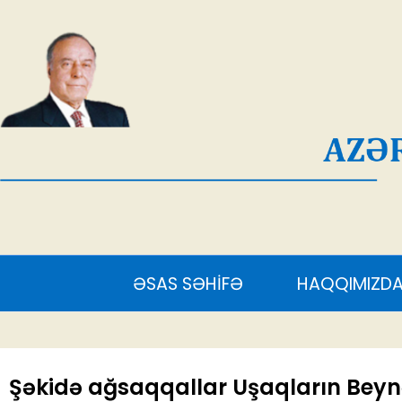
AĞ
ƏSAS SƏHİFƏ
HAQQIMIZDA
S
Şəkidə ağsaqqallar Uşaqların Bey