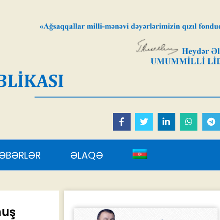
AQƏ
muş