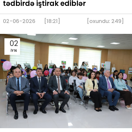
tədbirdə iştirak ediblər
02-06-2026
[18:21]
[
oxundu:
249
]
02
İYN