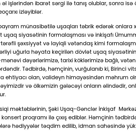
l işlərindən ibarət sərgi ilə tanış olublar, sonra is
çarxı izləyiblər.
 bayram münasibətilə uşaqları təbrik edərək onlara 
vlət uşaq siyasətinin formalaşması və inkişafı Ümummi
rtərəfli şəxsiyyət və layiqli vətəndaş kimi formalaşm
iyi uğurla həyata keçirilən dövlət uşaq siyasətinin
i-mənəvi dəyərlərimizə, tarixi köklərimizə bağlı, vətə
ndir. Tədbirdə, həmçinin, vurğulanıb ki, Birinci vit
ya ehtiyacı olan, valideyn himayəsindən məhrum o
yimizdir və ölkəmizin gələcəyi onların əlindədir, onl
r.
iqi məktəblərinin, Şəki Uşaq-Gənclər İnkişaf Mərkəz
konsert proqramı ilə çıxış ediblər. Həmçinin tədbird
liblərə hədiyyələr təqdim edilib, idman sahəsində yü