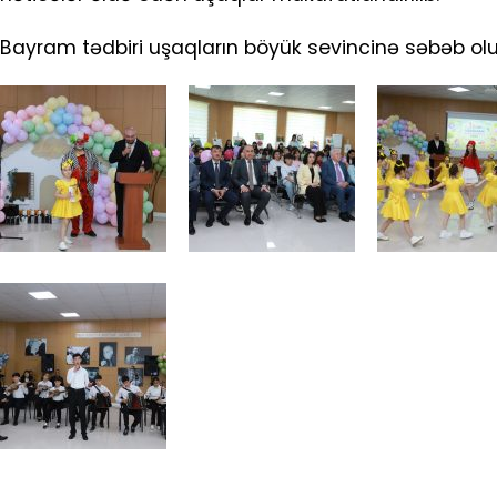
Bayram tədbiri uşaqların böyük sevincinə səbəb olu