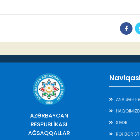
Naviqas
ANA SƏHİF
HAQQIMIZ
AZƏRBAYCAN
SƏDR
RESPUBLİKASI
AĞSAQQALLAR
RƏHBƏR ST