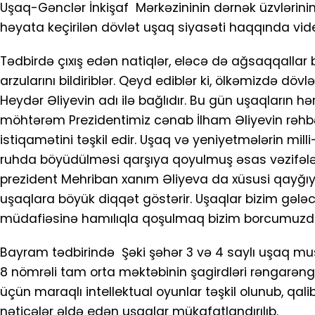
Uşaq-Gənclər İnkişaf Mərkəzininin dərnək üzvlərinin ə
həyata keçirilən dövlət uşaq siyasəti haqqında video
Tədbirdə çıxış edən natiqlər, eləcə də ağsaqqallar
arzularını bildiriblər. Qeyd ediblər ki, ölkəmizdə dö
Heydər Əliyevin adı ilə bağlıdır. Bu gün uşaqların hə
möhtərəm Prezidentimiz cənab İlham Əliyevin rəhbərl
istiqamətini təşkil edir. Uşaq və yeniyetmələrin mill
ruhda böyüdülməsi qarşıya qoyulmuş əsas vəzifələrdə
prezident Mehriban xanım Əliyeva da xüsusi qayğı
uşaqlara böyük diqqət göstərir. Uşaqlar bizim gələcə
müdafiəsinə hamılıqla qoşulmaq bizim borcumuzdu
Bayram tədbirində Şəki şəhər 3 və 4 saylı uşaq mus
8 nömrəli tam orta məktəbinin şagirdləri rəngarəng 
üçün maraqlı intellektual oyunlar təşkil olunub, qa
nəticələr əldə edən uşaqlar mükafatlandırılıb.