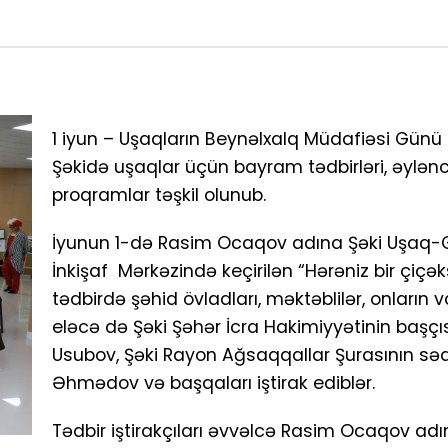
1 iyun – Uşaqların Beynəlxalq Müdafiəsi Günü 
Şəkidə uşaqlar üçün bayram tədbirləri, əylənc
proqramlar təşkil olunub.
İyunun 1-də Rasim Ocaqov adına Şəki Uşaq-
İnkişaf Mərkəzində keçirilən “Hərəniz bir çiçəks
tədbirdə şəhid övladları, məktəblilər, onların va
eləcə də Şəki Şəhər İcra Hakimiyyətinin başçıs
Usubov, Şəki Rayon Ağsaqqallar Şurasının səd
Əhmədov və başqaları iştirak ediblər.
Tədbir iştirakçıları əvvəlcə Rasim Ocaqov adı