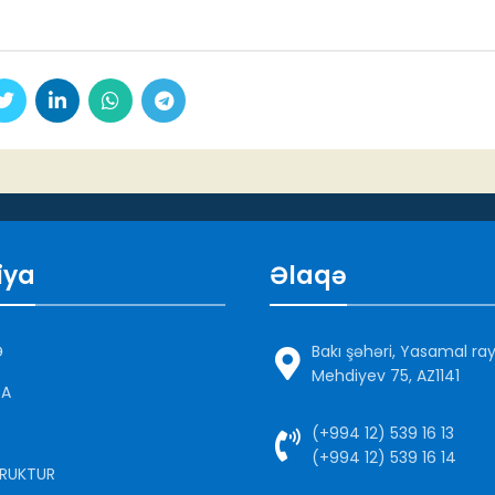
iya
Əlaqə
Ə
Bakı şəhəri, Yasamal ra
Mehdiyev 75, AZ1141
DA
(+994 12) 539 16 13
(+994 12) 539 16 14
RUKTUR