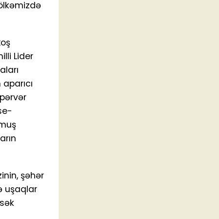
ə ölkəmizdə
xoş
lli Lider
aları
 aparıcı
npərvər
se-
lmuş
arın
inin, şəhər
ə uşaqlar
ksək