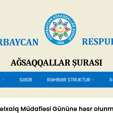
SAQQALLAR ŞURASI
ƏDR
RƏHBƏR STRUKTUR
XƏBƏRLƏR
ƏL
nəlxalq Müdafiəsi Gününə həsr olun