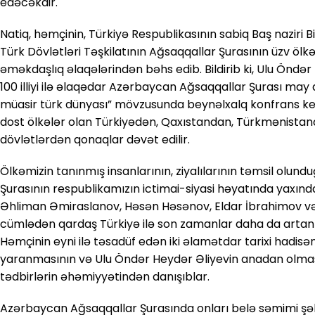
edəcəkdir.
Natiq, həmçinin, Türkiyə Respublikasının sabiq Baş naziri Bin
Türk Dövlətləri Təşkilatının Ağsaqqallar Şurasının üzv ölkəl
əməkdaşlıq əlaqələrindən bəhs edib. Bildirib ki, Ulu Öndə
100 illiyi ilə əlaqədar Azərbaycan Ağsaqqallar Şurası may
müasir türk dünyası” mövzusunda beynəlxalq konfrans keç
dost ölkələr olan Türkiyədən, Qaxıstandan, Türkmənistan
dövlətlərdən qonaqlar dəvət edilir.
Ölkəmizin tanınmış insanlarının, ziyalılarının təmsil olu
Şurasının respublikamızın ictimai-siyasi həyatında yaxında
Əhliman Əmiraslanov, Həsən Həsənov, Eldar İbrahimov və b
cümlədən qardaş Türkiyə ilə son zamanlar daha da artan
Həmçinin eyni ilə təsadüf edən iki əlamətdar tarixi hadisə
yaranmasının və Ulu Öndər Heydər Əliyevin anadan olmasının
tədbirlərin əhəmiyyətindən danışıblar.
Azərbaycan Ağsaqqallar Şurasında onları belə səmimi şəki