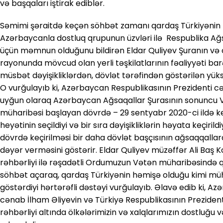
və başqaları iştirak ediblər.
Səmimi şəraitdə keçən söhbət zamanı qardaş Türkiyənin B
Azərbaycanla dostluq qrupunun üzvləri ilə Respublika Ağ
üçün məmnun olduğunu bildirən Eldar Quliyev Şuranın və 
rayonunda mövcud olan yerli təşkilatlarının fəaliyyəti 
müsbət dəyişikliklərdən, dövlət tərəfindən göstərilən yü
O vurğulayıb ki, Azərbaycan Respublikasının Prezidenti c
uyğun olaraq Azərbaycan Ağsaqallar Şurasının sonuncu VI
müharibəsi başlayan dövrdə – 29 sentyabr 2020-ci ildə keçi
heyətinin seçildiyi və bir sıra dəyişikliklərin həyata keçirild
dövrdə keçirilməsi bir daha dövlət başçısının ağsaqqallar
dəyər verməsini göstərir. Eldar Quliyev müzəffər Ali Baş
rəhbərliyi ilə rəşadətli Ordumuzun Vətən müharibəsində
söhbət açaraq, qardaş Türkiyənin həmişə olduğu kimi mü
göstərdiyi hərtərəfli dəstəyi vurğulayıb. Əlavə edib ki, A
cənab İlham Əliyevin və Türkiyə Respublikasının Prezid
rəhbərliyi altında ölkələrimizin və xalqlarımızın dostluğu