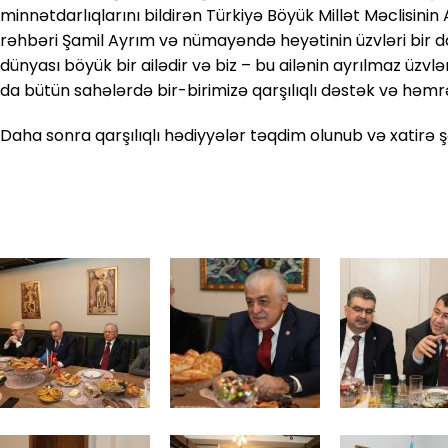
minnətdarlıqlarını bildirən Türkiyə Böyük Millət Məclisin
rəhbəri Şamil Ayrım və nümayəndə heyətinin üzvləri bir da
dünyası böyük bir ailədir və biz – bu ailənin ayrılmaz üzvl
da bütün sahələrdə bir-birimizə qarşılıqlı dəstək və həmr
Daha sonra qarşılıqlı hədiyyələr təqdim olunub və xatirə şək