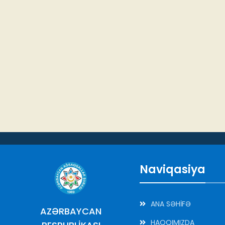
Naviqasiya
ANA SƏHİFƏ
AZƏRBAYCAN
HAQQIMIZDA