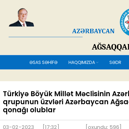
AĞSAQQ
ƏSAS SƏHİFƏ
HAQQIMIZDA
SƏDR
Türkiyə Böyük Millət Məclisinin Az
qrupunun üzvləri Azərbaycan Ağsa
qonağı olublar
03-02-2023
[17:32]
[
oxundu:
596
]