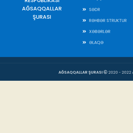
RESPUBLİKASI
AĞSAQQALLAR
SƏDR
ŞURASI
RƏHBƏR STRUKTUR
XƏBƏRLƏR
ƏLAQƏ
AĞSAQQALLAR ŞURASI
2020 - 2022 