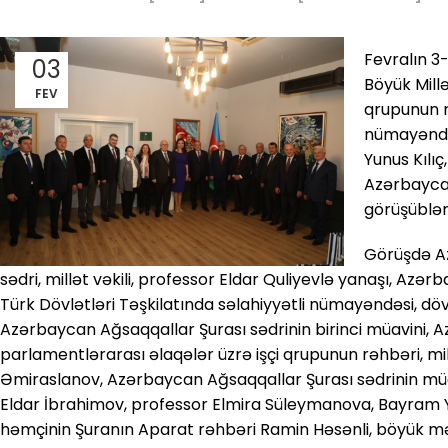
Fevralın 3
03
Böyük Mill
FEV
qrupunun r
nümayəndə
Yunus Kılı
Azərbaycan
görüşüblər
Görüşdə A
sədri, millət vəkili, professor Eldar Quliyevlə yanaşı, Azə
Türk Dövlətləri Təşkilatında səlahiyyətli nümayəndəsi, d
Azərbaycan Ağsaqqallar Şurası sədrinin birinci müavini,
parlamentlərarası əlaqələr üzrə işçi qrupunun rəhbəri, mi
Əmiraslanov, Azərbaycan Ağsaqqallar Şurası sədrinin müavi
Eldar İbrahimov, professor Elmira Süleymanova, Bayram Y
həmçinin Şuranın Aparat rəhbəri Ramin Həsənli, böyük 