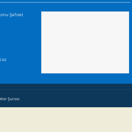
yonu Şəfaət
i.az
lar Şurası.