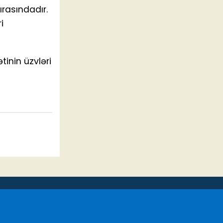
ırasındadır.
i
tinin üzvləri