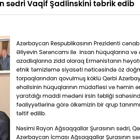
sədri Vaqif Şadlinskini təbrik edib
Azərbaycan Respublikasının Prezidenti cənab
Əliyevin Sərəncamı ilə insan hüquqlarına və
azadlıqlarına zidd olaraq Ermənistanın həyata
etnik təmizləmə siyasəti nəticəsində öz do
torpaqlarından qovulmuş köklü Qərbi Azərba
əhalisinin hüquqlarının müdafiəsi və həmin ə
yaratdığı maddi mədəni irsin təbliği sahəsin
fəaliyyətlərinə görə ölkəmizin bir qrup tanınmış
təltif edilib.
Nəsimi Rayon Ağsaqqallar Şurasının sədri, Qə
Azərbaycan İcması Ağsaqqallar Şurasının sə