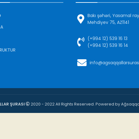
Ə
Bakı şəhəri, Yasamal ra
Mehdiyev 75, AZ1141
DA
(+994 12) 539 16 13
(+994 12) 539 16 14
RUKTUR
info@agsaqqallarsuras
LAR ŞURASI
2020 - 2022 All Rights Reserved. Powered by Ağsaqqal