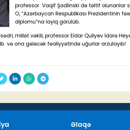
professor Vaqif Şadlinski də təltif olunanlar s
O, “Azərbaycan Respublikası Prezidentinin fəxr
diplomu”na layiq görülüb.
i, millət vəkili, professor Eldar Quliyev İdarə Heyə
ib və ona gələcək fəaliyyətində uğurlar arzulayıb!
iya
Əlaqə