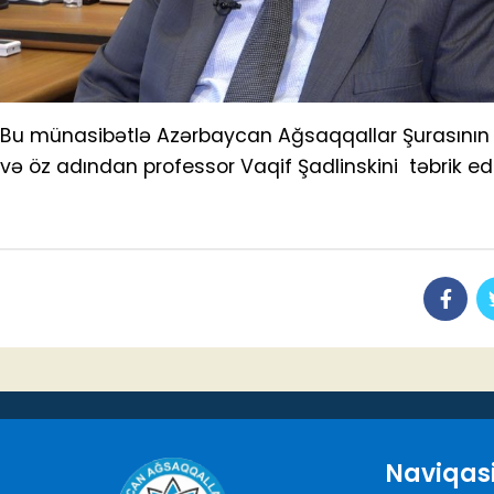
Bu münasibətlə Azərbaycan Ağsaqqallar Şurasının sədr
və öz adından professor Vaqif Şadlinskini təbrik ed
Naviqas