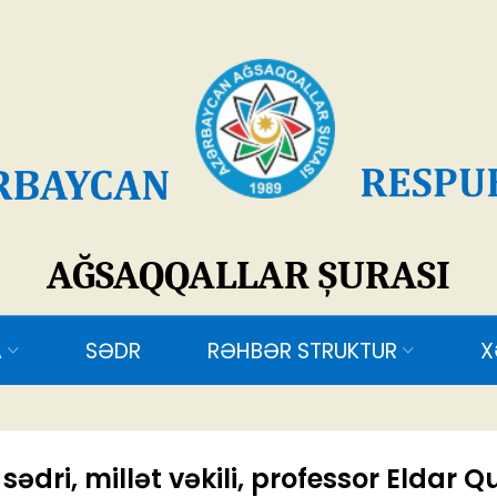
SAQQALLAR ŞURASI
ƏDR
RƏHBƏR STRUKTUR
XƏBƏRLƏR
ƏL
ri, millət vəkili, professor Eldar Q