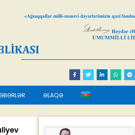
AQƏ
uliyev