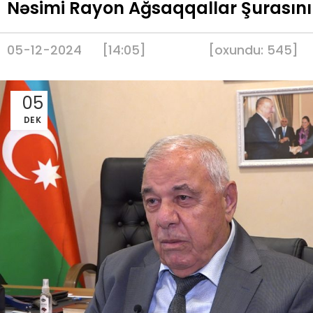
Nəsimi Rayon Ağsaqqallar Şurasının 
05-12-2024
[14:05]
[
oxundu:
545
]
05
DEK