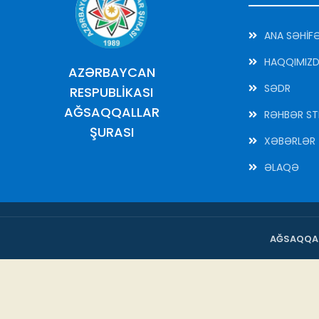
ANA SƏHİF
HAQQIMIZ
AZƏRBAYCAN
SƏDR
RESPUBLİKASI
AĞSAQQALLAR
RƏHBƏR ST
ŞURASI
XƏBƏRLƏR
ƏLAQƏ
AĞSAQQAL