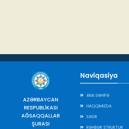
Naviqasiya
ANA SƏHİFƏ
AZƏRBAYCAN
HAQQIMIZDA
RESPUBLİKASI
AĞSAQQALLAR
SƏDR
ŞURASI
RƏHBƏR STRUKTUR