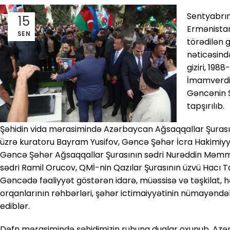
Sentyabrın
15
Ermənistan
SEN
törədilən 
nəticəsin
giziri, 1988
İmamverdi
Gəncənin 
tapşırılıb.
Şəhidin vida mərasimində Azərbaycan Ağsaqqallar Şurasını
üzrə kuratoru Bayram Yusifov, Gəncə Şəhər İcra Hakimiyyə
Gəncə Şəhər Ağsaqqallar Şurasının sədri Nurəddin Məmm
sədri Ramil Orucov, QMİ-nin Qazılar Şurasının üzvü Hacı T
Gəncədə fəaliyyət göstərən idarə, müəssisə və təşkilat,
orqanlarının rəhbərləri, şəhər ictimaiyyətinin nümayəndələr
ediblər.
Dəfn mərasimində şəhidimizin ruhuna dualar oxunub, Azə