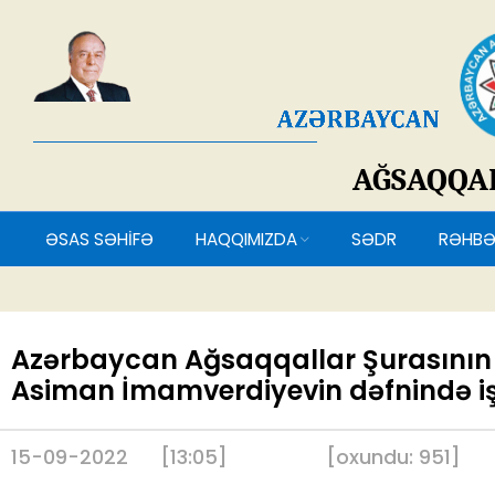
AĞSAQQ
ƏSAS SƏHİFƏ
HAQQIMIZDA
SƏDR
RƏH
Azərbaycan Ağsaqqallar Şurasının 
Asiman İmamverdiyevin dəfnində işt
15-09-2022
[13:05]
[
oxundu:
951
]