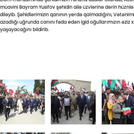
müavini Bayram Yusifov şəhidin ailə üzvlərinə dərin hüznlə
diləyib. Şəhidlərimizin qanının yerdə qalmadığını, Vətənim
azadlığı uğrunda canını fəda edən igid oğullarımızın əziz 
yaşayacağını bildirib.