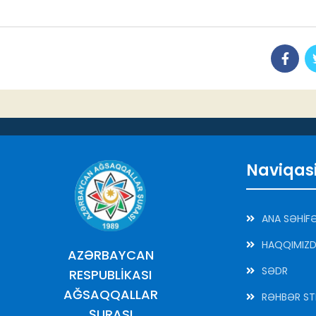
Naviqas
ANA SƏHİF
HAQQIMIZ
AZƏRBAYCAN
SƏDR
RESPUBLİKASI
AĞSAQQALLAR
RƏHBƏR ST
ŞURASI