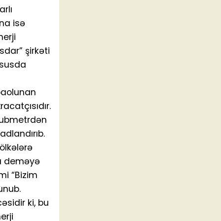
rlı
na isə
erji
sdar” şirkəti
üsusda
paolunan
racatçısıdır.
 kubmetrdən
adlandırıb.
ölkələrə
onu deməyə
imi “Bizim
unub.
sidir ki, bu
erji