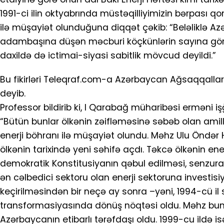
1991-ci ilin oktyabrında müstəqilliyimizin bərpası qo
ilə müşayiət olunduğuna diqqət çəkib: “Beləliklə Azə
adambaşına düşən məcburi köçkünlərin sayına görə
daxildə də ictimai-siyasi sabitlik mövcud deyildi.”
Bu fikirləri Teleqraf.com-a Azərbaycan Ağsaqqallar Ş
deyib.
Professor bildirib ki, I Qarabağ müharibəsi erməni i
“Bütün bunlar ölkənin zəifləməsinə səbəb olan amillər
enerji böhranı ilə müşayiət olundu. Məhz Ulu Öndər 
ölkənin tarixində yeni səhifə açdı. Təkcə ölkənin ener
demokratik Konstitusiyanın qəbul edilməsi, senzuran
ən cəlbedici sektoru olan enerji sektoruna investisiy
keçirilməsindən bir neçə ay sonra –yəni, 1994-cü il
transformasiyasında dönüş nöqtəsi oldu. Məhz bunun 
Azərbaycanın etibarlı tərəfdaşı oldu. 1999-cu ildə