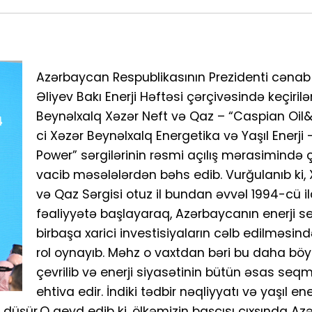
Azərbaycan Respublikasının Prezidenti cənab
Əliyev Bakı Enerji Həftəsi çərçivəsində keçiril
Beynəlxalq Xəzər Neft və Qaz – “Caspian Oil
ci Xəzər Beynəlxalq Energetika və Yaşıl Enerji
Power” sərgilərinin rəsmi açılış mərasimində ç
vacib məsələlərdən bəhs edib. Vurğulanıb ki, 
və Qaz Sərgisi otuz il bundan əvvəl 1994-cü i
fəaliyyətə başlayaraq, Azərbaycanın enerji s
birbaşa xarici investisiyaların cəlb edilməs
rol oynayıb. Məhz o vaxtdan bəri bu daha böy
çevrilib və enerji siyasətinin bütün əsas seqm
ehtiva edir. İndiki tədbir nəqliyyatı və yaşıl en
xə düşür.O qeyd edib ki, ölkəmizin başçısı çıxşında A