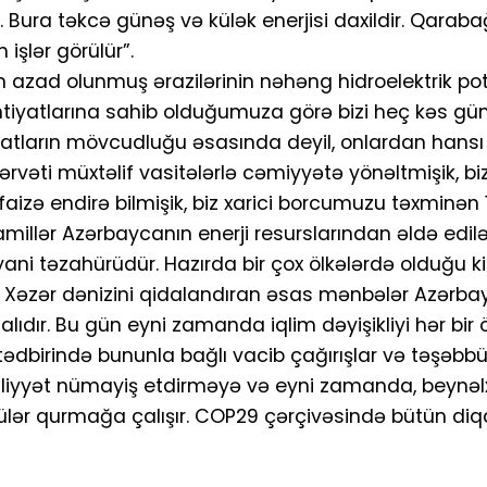
. Bura təkcə günəş və külək enerjisi daxildir. Qaraba
işlər görülür”.
azad olunmuş ərazilərinin nəhəng hidroelektrik pote
ehtiyatlarına sahib olduğumuza görə bizi heç kəs gü
tiyatların mövcudluğu əsasında deyil, onlardan hansı
ərvəti müxtəlif vasitələrlə cəmiyyətə yönəltmişik, biz
faizə endirə bilmişik, biz xarici borcumuzu təxminən
llər Azərbaycanın enerji resurslarından əldə edilən
yani təzahürüdür. Hazırda bir çox ölkələrdə olduğu k
. Xəzər dənizini qidalandıran əsas mənbələr Azərb
ıdır. Bu gün eyni zamanda iqlim dəyişikliyi hər bir 
tədbirində bununla bağlı vacib çağırışlar və təşəbbü
iyyət nümayiş etdirməyə və eyni zamanda, beynəl
pülər qurmağa çalışır. COP29 çərçivəsində bütün di