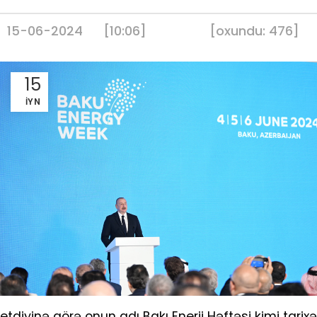
15-06-2024
[10:06]
[
oxundu:
476
]
15
İYN
etdiyinə görə onun adı Bakı Enerji Həftəsi kimi tari