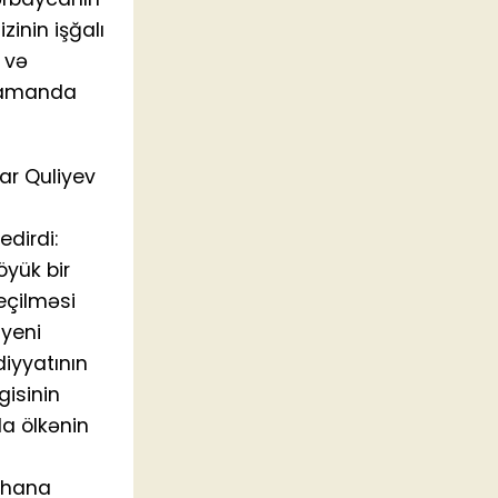
zinin işğalı
 və
 zamanda
dar Quliyev
edirdi:
öyük bir
eçilməsi
 yeni
diyyatının
gisinin
da ölkənin
eyhana