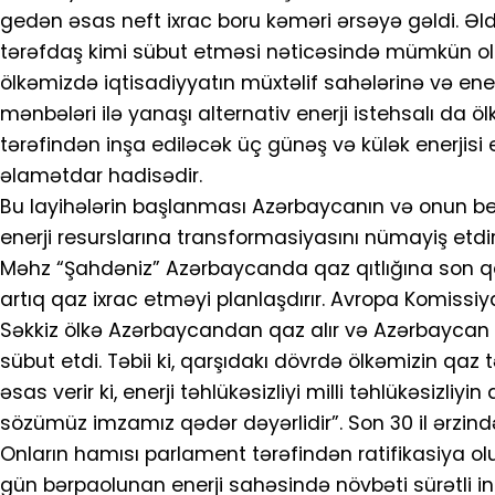
gedən əsas neft ixrac boru kəməri ərsəyə gəldi. Əld
tərəfdaş kimi sübut etməsi nəticəsində mümkün oldu.
ölkəmizdə iqtisadiyyatın müxtəlif sahələrinə və enerj
mənbələri ilə yanaşı alternativ enerji istehsalı da ö
tərəfindən inşa ediləcək üç günəş və külək enerjis
əlamətdar hadisədir.
Bu layihələrin başlanması Azərbaycanın və onun be
enerji resurslarına transformasiyasını nümayiş etdir
Məhz “Şahdəniz” Azərbaycanda qaz qıtlığına son qoy
artıq qaz ixrac etməyi planlaşdırır. Avropa Komiss
Səkkiz ölkə Azərbaycandan qaz alır və Azərbaycan q
sübut etdi. Təbii ki, qarşıdakı dövrdə ölkəmizin qa
əsas verir ki, enerji təhlükəsizliyi milli təhlükəsizli
sözümüz imzamız qədər dəyərlidir”. Son 30 il ərzin
Onların hamısı parlament tərəfindən ratifikasiya olu
gün bərpaolunan enerji sahəsində növbəti sürətli i