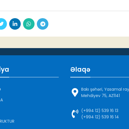
iya
Əlaqə
Ə
Bakı şəhəri, Yasamal ra
Mehdiyev 75, AZ1141
DA
(+994 12) 539 16 13
(+994 12) 539 16 14
RUKTUR