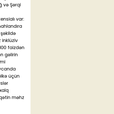
ğ və Şərqi
nsialı var:
nahlandıra
 şəkildə
 inklüziv
 100 faizdən
 gəlirin
imi
aycanda
ölkə üçün
slər
xalq
qqətin məhz