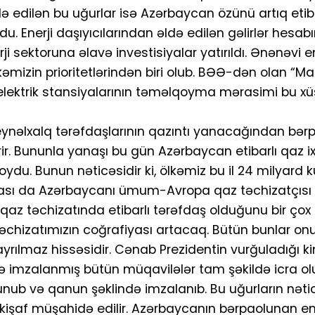
ə edilən bu uğurlar isə Azərbaycan özünü artıq etiba
 Enerji daşıyıcılarından əldə edilən gəlirlər hesabı
i sektoruna əlavə investisiyalar yatırıldı. Ənənəvi en
lkəmizin prioritetlərindən biri olub. BƏƏ-dən olan “Ma
i elektrik stansiyalarının təməlqoyma mərasimi bu x
ynəlxalq tərəfdaşlarının qazıntı yanacağından bər
ir. Bununla yanaşı bu gün Azərbaycan etibarlı qaz ix
du. Bunun nəticəsidir ki, ölkəmiz bu il 24 milyard
iyası da Azərbaycanı ümum-Avropa qaz təchizatçısı 
az təchizatında etibarlı tərəfdaş olduğunu bir çox 
z təchizatımızın coğrafiyası artacaq. Bütün bunlar 
yin ayrılmaz hissəsidir. Cənab Prezidentin vurğuladığı k
də imzalanmış bütün müqavilələr tam şəkildə icra ol
nub və qanun şəklində imzalanıb. Bu uğurların nəticə
nkişaf müşahidə edilir. Azərbaycanın bərpaolunan en