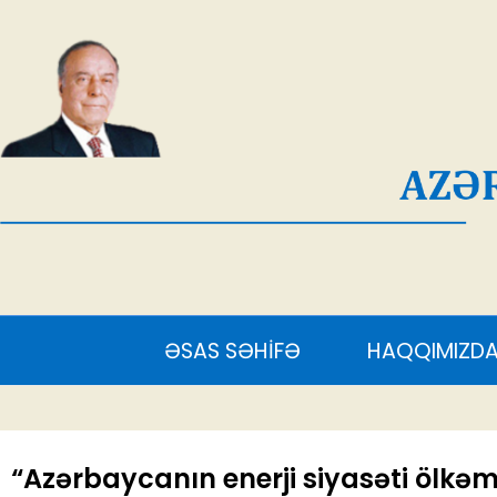
AĞ
ƏSAS SƏHİFƏ
HAQQIMIZDA
S
“Azərbaycanın enerji siyasəti ölkəm