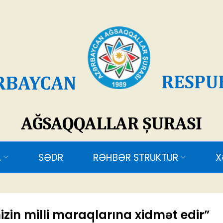
SAQQALLAR ŞURASI
ƏDR
RƏHBƏR STRUKTUR
XƏBƏRLƏR
ƏL
izin milli maraqlarına xidmət edir”