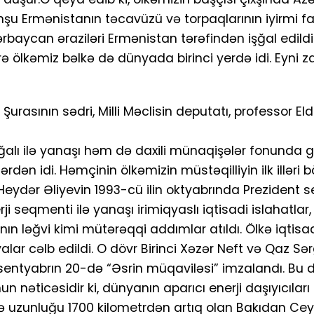
nşu Ermənistanın təcavüzü və torpaqlarının iyirmi fai
rbaycan əraziləri Ermənistan tərəfindən işğal edildi
 ölkəmiz bəlkə də dünyada birinci yerdə idi. Eyni
urasının sədri, Milli Məclisin deputatı, professor El
şğalı ilə yanaşı həm də daxili münaqişələr fonunda g
dən idi. Həmçinin ölkəmizin müstəqilliyin ilk illəri b
Heydər Əliyevin 1993-cü ilin oktyabrında Prezident s
ji seqmenti ilə yanaşı irimiqyaslı iqtisadi islahatlar,
ın ləğvi kimi mütərəqqi addımlar atıldı. Ölkə iqtisa
alar cəlb edildi. O dövr Birinci Xəzər Neft və Qaz Sər
 sentyabrın 20-də “Əsrin müqaviləsi” imzalandı. Bu 
nəticəsidir ki, dünyanın aparıcı enerji daşıyıcıları
 isə uzunluğu 1700 kilometrdən artıq olan Bakıdan C