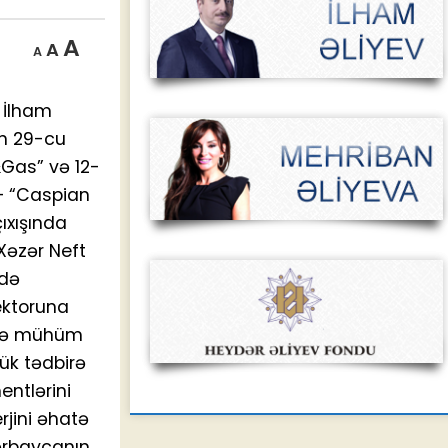
Decrease
Reset
Increase
A
A
A
font
font
size.
font
size.
 İlham
size.
ən 29-cu
&Gas” və 12-
 – “Caspian
ıxışında
Xəzər Neft
ldə
ektoruna
ində mühüm
ük tədbirə
entlərini
erjini əhatə
zərbaycanın