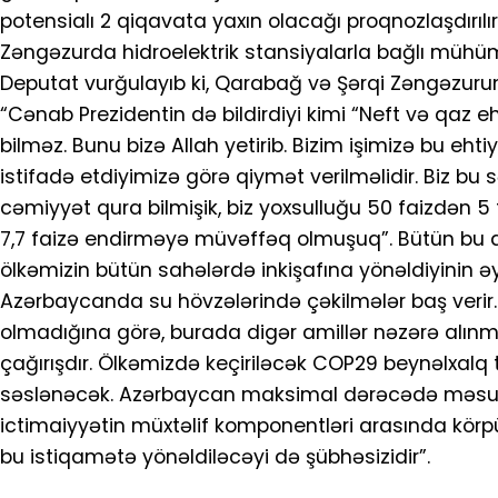
potensialı 2 qiqavata yaxın olacağı proqnozlaşdırılır
Zəngəzurda hidroelektrik stansiyalarla bağlı mühüm 
Deputat vurğulayıb ki, Qarabağ və Şərqi Zəngəzurun 
“Cənab Prezidentin də bildirdiyi kimi “Neft və qaz 
bilməz. Bunu bizə Allah yetirib. Bizim işimizə bu eh
istifadə etdiyimizə görə qiymət verilməlidir. Biz bu s
cəmiyyət qura bilmişik, biz yoxsulluğu 50 faizdən 5 
7,7 faizə endirməyə müvəffəq olmuşuq”. Bütün bu ami
ölkəmizin bütün sahələrdə inkişafına yönəldiyinin ə
Azərbaycanda su hövzələrində çəkilmələr baş verir
olmadığına görə, burada digər amillər nəzərə alınmal
çağırışdır. Ölkəmizdə keçiriləcək COP29 beynəlxalq 
səslənəcək. Azərbaycan maksimal dərəcədə məsul
ictimaiyyətin müxtəlif komponentləri arasında kör
bu istiqamətə yönəldiləcəyi də şübhəsizidir”.