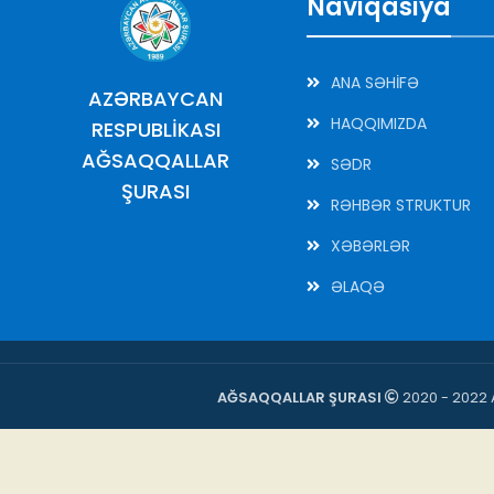
Naviqasiya
ANA SƏHİFƏ
AZƏRBAYCAN
HAQQIMIZDA
RESPUBLİKASI
AĞSAQQALLAR
SƏDR
ŞURASI
RƏHBƏR STRUKTUR
XƏBƏRLƏR
ƏLAQƏ
AĞSAQQALLAR ŞURASI
2020 - 2022 