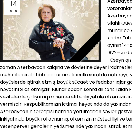
Azərbaycan
14
veteranları
SEN
Azərbayca
Silahlı Qüv
müharibə v
xadim Fatm
ayının 14-d
1922-ci il
Hüseyn qız
zaman Azərbaycan xalqına və dövlətinə dəyərli xidmətlər 
müharibəsində tibb bacısı kimi könüllü surətdə cəbhəyə y
döyüşlərdə iştirak etmiş, böyük şücaət və fədakarlıqlar gö
həyatını xilas etmişdir. Müharibədən sonra ali təhsil alan
vəzifələrdə çalışaraq öz səmərəli fəaliyyəti ilə ölkəmizin i
vermişdir. Respublikamızın ictimai həyatında da yaxından
Azərbaycanın tərəqqisi naminə yorulmadan səylər göstər
inkişafında böyük rol oynamış, ölkəmizin müstəqilliyi və t
vətənpərvər gənclərin yetişməsində yaxından iştirak etm