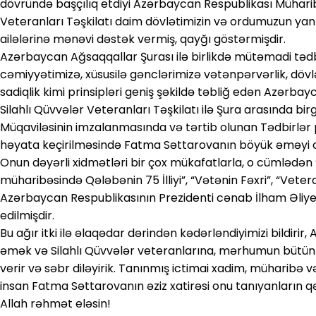
dövründə başçılıq etdiyi Azərbaycan Respublikası Mühari
Veteranları Təşkilatı daim dövlətimizin və ordumuzun yanı
ailələrinə mənəvi dəstək vermiş, qayğı göstərmişdir.
Azərbaycan Ağsaqqallar Şurası ilə birlikdə mütəmadi tədbi
cəmiyyətimizə, xüsusilə gənclərimizə vətənpərvərlik, dövlə
sadiqlik kimi prinsipləri geniş şəkildə təbliğ edən Azərb
Silahlı Qüvvələr Veteranları Təşkilatı ilə Şura arasında b
Müqaviləsinin imzalanmasında və tərtib olunan Tədbirlər 
həyata keçirilməsində Fatma Səttarovanın böyük əməyi 
Onun dəyərli xidmətləri bir çox mükafatlarla, o cümlədən 
müharibəsində Qələbənin 75 İlliyi”, “Vətənin Fəxri”, “Vete
Azərbaycan Respublikasının Prezidenti cənab İlham Əliyev tə
edilmişdir.
Bu ağır itki ilə əlaqədar dərindən kədərləndiyimizi bildiri
əmək və Silahlı Qüvvələr veteranlarına, mərhumun bütün 
verir və səbr diləyirik. Tanınmış ictimai xadim, müharibə və
insan Fatma Səttarovanın əziz xatirəsi onu tanıyanların 
Allah rəhmət eləsin!