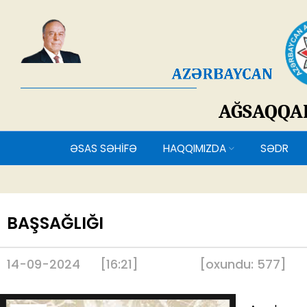
AĞSAQQ
ƏSAS SƏHİFƏ
HAQQIMIZDA
SƏDR
BAŞSAĞLIĞI
14-09-2024
[16:21]
[
oxundu:
577
]