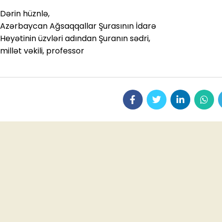
Dərin hüznlə,
Azərbaycan Ağsaqqallar Şurasının İdarə
Heyətinin üzvləri adından Şuranın sədri,
millət vəkili, professor E