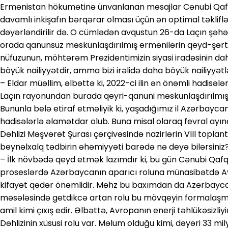
Ermənistan hökumətinə ünvanlanan mesajlar Cənubi Qafqaz
davamlı inkişafın bərqərar olması üçün ən optimal təkliflər
dəyərləndirilir də. O cümlədən avqustun 26-da Laçın şəhə
orada qanunsuz məskunlaşdırılmış ermənilərin qeyd-şərt
nüfuzunun, möhtərəm Prezidentimizin siyasi iradəsinin daha
böyük nailiyyətdir, amma bizi irəlidə daha böyük nailiyyətl
– Eldar müəllim, əlbəttə ki, 2022-ci ilin ən önəmli hadisə
Laçın rayonundan burada qeyri-qanuni məskunlaşdırılmış e
Bununla belə etiraf etməliyik ki, yaşadığımız il Azərbayca
hadisələrlə əlamətdar olub. Buna misal olaraq fevral ayı
Dəhlizi Məşvərət Şurası çərçivəsində nazirlərin VIII topla
beynəlxalq tədbirin əhəmiyyəti barədə nə deyə bilərsiniz
– İlk növbədə qeyd etmək lazımdır ki, bu gün Cənubi Qa
proseslərdə Azərbaycanın aparıcı roluna münasibətdə Avr
kifayət qədər önəmlidir. Məhz bu baxımdan da Azərbaycanı
məsələsində getdikcə artan rolu bu mövqeyin formalaşma
amil kimi çıxış edir. Əlbəttə, Avropanın enerji təhlükəsiz
Dəhlizinin xüsusi rolu var. Məlum olduğu kimi, dəyəri 33 mil