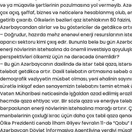
və ya müqavilə şərtlərinin pozulmasına yol verməyib. Azə
çox açıq, şəffaf, biznes və nəticələrə hesablanmış olub, ə
gətirib çıxarıb. Ölkələrin bəziləri qaz istehlakının 80 faizini, 
Azərbaycandan alırlar və bu göstəricilər də getdikcə artır
– Doğrudur, hazırda məhz ənənəvi enerji resurslarının isteh
aparıcı sektoru kimi çıxış edir. Bununla belə bu gün Azər
enerji növlərinin istehsalına da önəmli investisiya qoyuluşla
perspektivləri ölkəmiz üçün nə dərəcədə önəmlidir?
– Bu gün Azərbaycanın daxilində də istər təbii qaza, istərs
tələbat getdikcə artır. Daxili tələbatın artmasına səbəb
demoqrafik vəziyyətin müsbət olması, yəni əhalinin sayın
sürətlə inkişaf edən sənayemizin tələbatını təmin etmək ü
Vətən Müharibəsi nəticəsində işğaldan azad edilmiş ərazi
həcmdə qaza ehtiyac var. Bir sözlə qaza və enerjiyə tələb
bərpaolunan enerji növlərinin istehsalına marağı artırır.
mənbələrinin çoxluği ixrac üçün daha çox təbii qaza qəna
Ölkə Prezidenti cənab İlham Əliyev fevralın 11-də “Qobu” 
Azərbaycan Dövlət İnformasiya Agentliyinə verdiyi müsa