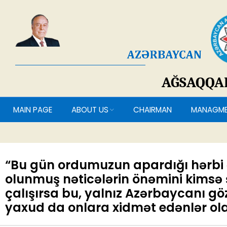
AĞSAQQ
MAIN PAGE
ABOUT US
CHAIRMAN
MANAG
“Bu gün ordumuzun apardığı hərbi 
olunmuş nəticələrin önəmini kimsə
çalışırsa bu, yalnız Azərbaycanı g
yaxud da onlara xidmət edənlər ola 