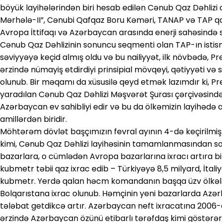
böyük layihələrindən biri hesab edilən Cənub Qaz Dəhliz
Mərhələ-II”, Cənubi Qafqaz Boru Kəməri, TANAP və TAP qa
Avropa İttifaqı və Azərbaycan arasında enerji sahəsində 
Cənub Qaz Dəhlizinin sonuncu seqmenti olan TAP-ın istis
səviyyəyə keçid almış oldu və bu nailiyyət, ilk növbədə, Pr
ərzində nümayiş etdirdiyi prinsipial mövqeyi, qətiyyəti və st
olunub. Bir məqamı da xüsusilə qeyd etmək lazımdır ki, Pr
yaradılan Cənub Qaz Dəhlizi Məşvərət Şurası çərçivəsində 
Azərbaycan ev sahibliyi edir və bu da ölkəmizin layihədə
amillərdən biridir.
Möhtərəm dövlət başçımızın fevral ayının 4-də keçirilmiş to
kimi, Cənub Qaz Dəhlizi layihəsinin tamamlanmasından 
bazarlara, o cümlədən Avropa bazarlarına ixracı artıra bi
kubmetr təbii qaz ixrac edib – Türkiyəyə 8,5 milyard, İtali
kubmetr. Yerdə qalan həcm komandanın başqa üzv ölkələ
Bolqarıstana ixrac olunub. Həmçinin yeni bazarlarda Azə
tələbat getdikcə artır. Azərbaycan neft ixracatına 2006-cı
ərzində Azərbaycan özünü etibarlı tərəfdaş kimi göstərərə