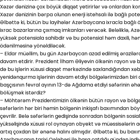
Xəzər dənizinə çox böyük diqqət yetirirlər və onlardan ko
Xəzər dənizinin bərpa olunan enerji istehsalı ilə bağlı po
Əlbəttə ki, bütün bu layihələr Azərbaycana ixracla bağlı ö
ixrac bazarlarına çıxmaq imkanları verəcək. Beləliklə, Az
yüksək potensiala sahibdir və bu potensial həm daxili, hə
ödənilməsinə yönəldiləcək.
– Eldar müəllim, bu gün Azərbaycan azad edilmiş ərazilər
davam etdirir. Prezident İlham Əliyevin ölkənin rayon və 
də bu işlərin xüsusi diqqət mərkəzində saxlandığından xəbə
yenidənqurma işlərinin davam etdiyi bölgələrimizdən bir
başçısının fevral ayının 13-də Ağdama etdiyi səfərinin əhəm
bölüşmək istərdiz?
– Möhtərəm Prezidentimizin ölkənin bütün rayon və bölgə
səfərlərin hər biri həmin bölgənin inkişafı baxımından 
çevrilir. Belə səfərlərin gedişində sonradan bölgənin sosi
yüksəlişində xüsusi rol oynayan obyekt və müəssisələrin aç
artıq çoxdan bir ənənə halını almışdır. Əlbəttə ki, bu ba
Azərbaycanın tarixi Qələbəsi ilə başa çatdığı gündən indi