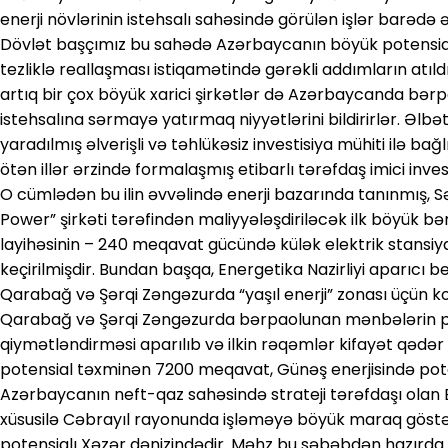
enerji növlərinin istehsalı sahəsində görülən işlər barədə 
Dövlət başçımız bu sahədə Azərbaycanın böyük potensial
tezliklə reallaşması istiqamətində gərəkli addımların atıl
artıq bir çox böyük xarici şirkətlər də Azərbaycanda bərpa
istehsalına sərmayə yatırmaq niyyətlərini bildirirlər. Əlbə
yaradılmış əlverişli və təhlükəsiz investisiya mühiti ilə b
ötən illər ərzində formalaşmış etibarlı tərəfdaş imici inves
O cümlədən bu ilin əvvəlində enerji bazarında tanınmış,
Power” şirkəti tərəfindən maliyyələşdiriləcək ilk böyük 
layihəsinin – 240 meqavat gücündə külək elektrik stans
keçirilmişdir. Bundan başqa, Energetika Nazirliyi aparıcı be
Qarabağ və Şərqi Zəngəzurda “yaşıl enerji” zonası üçün k
Qarabağ və Şərqi Zəngəzurda bərpaolunan mənbələrin po
qiymətləndirməsi aparılıb və ilkin rəqəmlər kifayət qədər 
potensial təxminən 7200 meqavat, Günəş enerjisində pot
Azərbaycanın neft-qaz sahəsində strateji tərəfdaşı olan B
xüsusilə Cəbrayıl rayonunda işləməyə böyük maraq göstər
potensialı Xəzər dənizindədir. Məhz bu səbəbdən hazırda d