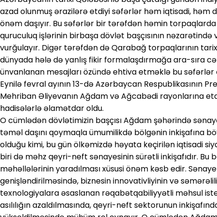
azad olunmuş ərazilərə etdiyi səfərlər həm iqtisadi, həm
önəm daşıyır. Bu səfərlər bir tərəfdən həmin torpaqlard
quruculuq işlərinin birbaşa dövlət başçısının nəzarətində
vurğulayır. Digər tərəfdən də Qarabağ torpaqlarının tarixi
dünyada hələ də yanlış fikir formalaşdırmağa ara-sıra c
ünvanlanan mesajları özündə ehtiva etməklə bu səfərlər ö
Eynilə fevral ayının 13-də Azərbaycan Respublikasının Prez
Mehriban Əliyevanın Ağdam və Ağcabədi rayonlarına etdik
hadisələrlə əlamətdar oldu.
O cümlədən dövlətimizin başçısı Ağdam şəhərində sənaye 
təməl daşını qoymaqla ümumilikdə bölgənin inkişafına bö
olduğu kimi, bu gün ölkəmizdə həyata keçirilən iqtisadi si
biri də məhz qeyri-neft sənayesinin sürətli inkişafıdır. B
məhəllələrinin yaradılması xüsusi önəm kəsb edir. Sənaye z
genişləndirilməsində, biznesin innovativliyinin və səmərəlil
texnologiyalara əsaslanan rəqabətqabiliyyətli məhsul ist
asılılığın azaldılmasında, qeyri-neft sektorunun inkişafınd