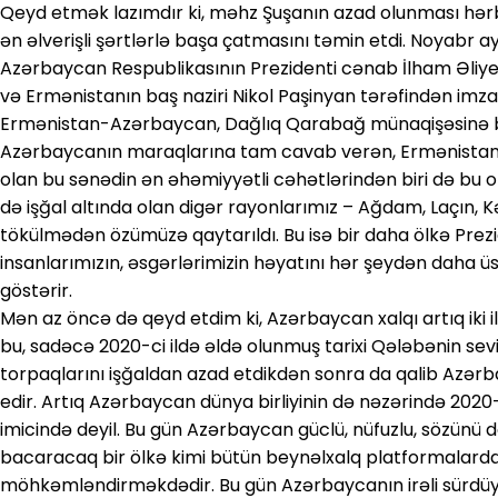
Qeyd etmək lazımdır ki, məhz Şuşanın azad olunması hər
ən əlverişli şərtlərlə başa çatmasını təmin etdi. Noyabr 
Azərbaycan Respublikasının Prezidenti cənab İlham Əliyev,
və Ermənistanın baş naziri Nikol Paşinyan tərəfindən imz
Ermənistan-Azərbaycan, Dağlıq Qarabağ münaqişəsinə bi
Azərbaycanın maraqlarına tam cavab verən, Ermənistan üç
olan bu sənədin ən əhəmiyyətli cəhətlərindən biri də bu ol
də işğal altında olan digər rayonlarımız – Ağdam, Laçın, 
tökülmədən özümüzə qaytarıldı. Bu isə bir daha ölkə Prez
insanlarımızın, əsgərlərimizin həyatını hər şeydən daha ü
göstərir.
Mən az öncə də qeyd etdim ki, Azərbaycan xalqı artıq iki il
bu, sadəcə 2020-ci ildə əldə olunmuş tarixi Qələbənin sevi
torpaqlarını işğaldan azad etdikdən sonra da qalib Az
edir. Artıq Azərbaycan dünya birliyinin də nəzərində 2020
imicində deyil. Bu gün Azərbaycan güclü, nüfuzlu, sözün
bacaracaq bir ölkə kimi bütün beynəlxalq platformalarda
möhkəmləndirməkdədir. Bu gün Azərbaycanın irəli sürdü