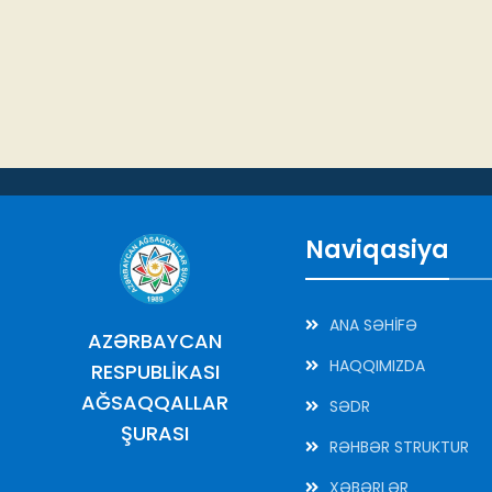
Naviqasiya
ANA SƏHİFƏ
AZƏRBAYCAN
HAQQIMIZDA
RESPUBLİKASI
AĞSAQQALLAR
SƏDR
ŞURASI
RƏHBƏR STRUKTUR
XƏBƏRLƏR