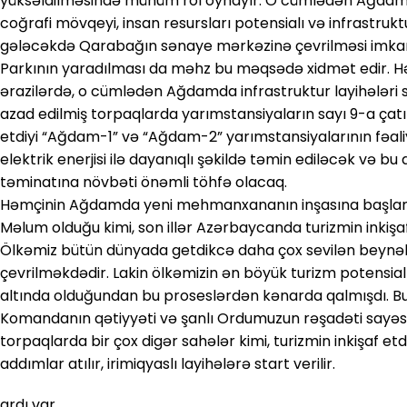
yüksəldilməsində mühüm rol oynayır. O cümlədən Ağda
coğrafi mövqeyi, insan resursları potensialı və infrastrukt
gələcəkdə Qarabağın sənaye mərkəzinə çevrilməsi imkanl
Parkının yaradılması da məhz bu məqsədə xidmət edir. H
ərazilərdə, o cümlədən Ağdamda infrastruktur layihələri sür
azad edilmiş torpaqlarda yarımstansiyaların sayı 9-a çatıb
etdiyi “Ağdam-1” və “Ağdam-2” yarımstansiyalarının fəali
elektrik enerjisi ilə dayanıqlı şəkildə təmin ediləcək və bu d
təminatına növbəti önəmli töhfə olacaq.
Həmçinin Ağdamda yeni mehmanxananın inşasına başlanması
Məlum olduğu kimi, son illər Azərbaycanda turizmin inkişaf
Ölkəmiz bütün dünyada getdikcə daha çox sevilən beynəl
çevrilməkdədir. Lakin ölkəmizin ən böyük turizm potensia
altında olduğundan bu proseslərdən kənarda qalmışdı. Bu 
Komandanın qətiyyəti və şanlı Ordumuzun rəşadəti sayəsi
torpaqlarda bir çox digər sahələr kimi, turizmin inkişaf e
addımlar atılır, irimiqyaslı layihələrə start verilir.
ardı var…