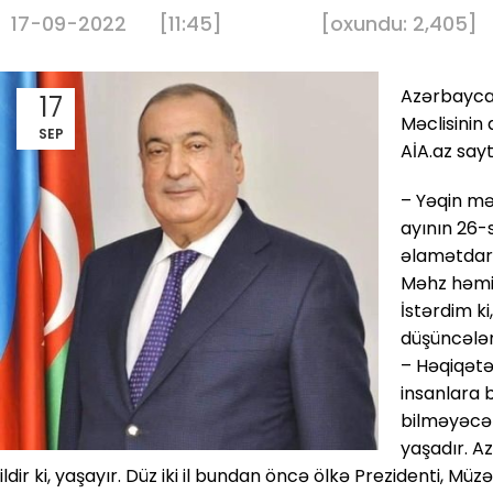
17-09-2022
[11:45]
[
oxundu:
2,405
]
Azərbaycan
17
Məclisinin 
SEP
AİA.az say
– Yəqin mən
ayının 26-
əlamətdar 
Məhz həmin
İstərdim ki,
düşüncələri
– Həqiqətə
insanlara 
bilməyəcək
yaşadır. Az
ildir ki, yaşayır. Düz iki il bundan öncə ölkə Prezidenti, 