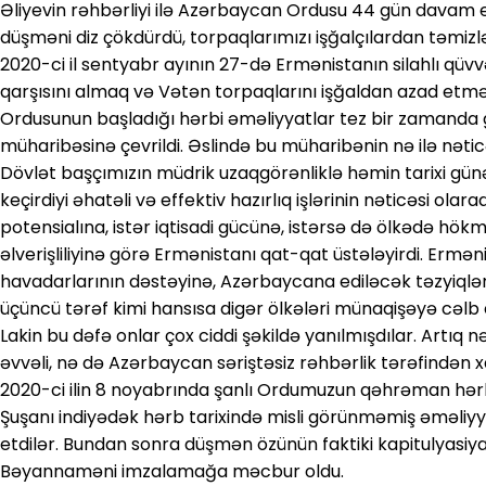
Əliyevin rəhbərliyi ilə Azərbaycan Ordusu 44 gün davam
düşməni diz çökdürdü, torpaqlarımızı işğalçılardan təmizl
2020-ci il sentyabr ayının 27-də Ermənistanın silahlı qüvvə
qarşısını almaq və Vətən torpaqlarını işğaldan azad et
Ordusunun başladığı hərbi əməliyyatlar tez bir zamanda
müharibəsinə çevrildi. Əslində bu müharibənin nə ilə nəti
Dövlət başçımızın müdrik uzaqgörənliklə həmin tarixi gün
keçirdiyi əhatəli və effektiv hazırlıq işlərinin nəticəsi ola
potensialına, istər iqtisadi gücünə, istərsə də ölkədə hökm
əlverişliliyinə görə Ermənistanı qat-qat üstələyirdi. Ermən
havadarlarının dəstəyinə, Azərbaycana ediləcək təzyiql
üçüncü tərəf kimi hansısa digər ölkələri münaqişəyə cəlb e
Lakin bu dəfə onlar çox ciddi şəkildə yanılmışdılar. Artıq n
əvvəli, nə də Azərbaycan səriştəsiz rəhbərlik tərəfindən x
2020-ci ilin 8 noyabrında şanlı Ordumuzun qəhrəman hərb
Şuşanı indiyədək hərb tarixində misli görünməmiş əməli
etdilər. Bundan sonra düşmən özünün faktiki kapitulyasiya a
Bəyannaməni imzalamağa məcbur oldu.