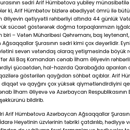
rasının sədri Arif Hümbətova yubiley münasibətil
iblər ki, Arif Hümbətov bizlərə əbədiyyət ömrü ilə bütü
liyevin qətiyyətli rəhbərliyi altında 44 günlük Vət
yük sücaət göstərərək doğma torpaqlarımızın işğa
n biri – Vətən Müharibəsi Qəhrəmanı, baş leytenant
ğsaqqallar Şurasının sədri kimi çox dəyərlidir. E
vlətini sevən vətəndaş olaraq yetişməsində böyük r
ffər Ali Baş Komandan cənab İlham Əliyevin rəhbərliy
diyi şücaətdən, hal-hazırda Qarabağda aparılan 
ə qazilərə göstərilən qayğıdan söhbət açıblar. Arif H
n diqqət və qayğını çox yüksək qiymətləndirdiyini qe
ənab İlham Əliyevə və Azərbaycan Respublikasının B
əkkürünü bildirib.
i Arif Hümbətova Azərbaycan Ağsaqqallar Şurasını
darə Heyətinin üzvlərinin təbriki çatdırılıb, hədiyyə v