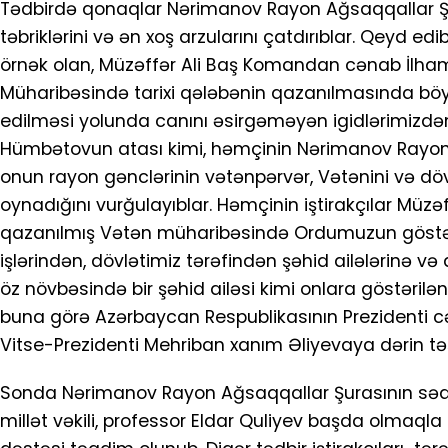
Tədbirdə qonaqlar Nərimanov Rayon Ağsaqqallar Şu
təbriklərini və ən xoş arzularını çatdırıblar. Qeyd ed
örnək olan, Müzəffər Ali Baş Komandan cənab İlham Ə
Müharibəsində tarixi qələbənin qazanılmasında bö
edilməsi yolunda canını əsirgəməyən igidlərimizdə
Hümbətovun atası kimi, həmçinin Nərimanov Rayon A
onun rayon gənclərinin vətənpərvər, Vətənini və dö
oynadığını vurğulayıblar. Həmçinin iştirakçılar Müzə
qazanılmış Vətən müharibəsində Ordumuzun göstər
işlərindən, dövlətimiz tərəfindən şəhid ailələrinə v
öz növbəsində bir şəhid ailəsi kimi onlara göstərilə
buna görə Azərbaycan Respublikasının Prezidenti c
Vitse-Prezidenti Mehriban xanım Əliyevaya dərin təş
Sonda Nərimanov Rayon Ağsaqqallar Şurasının sədr
millət vəkili, professor Eldar Quliyev başda olmaqla İ