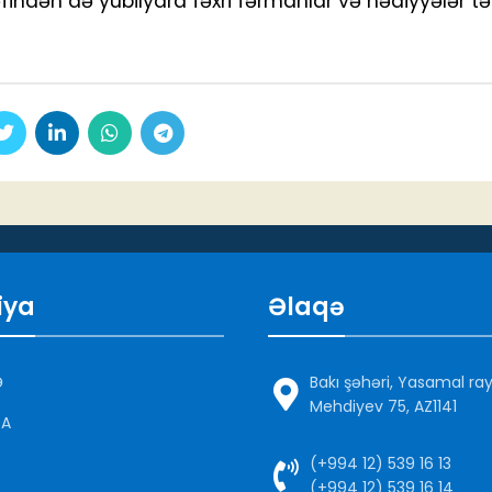
əfindən də yubilyara fəxri fərmanlar və hədiyyələr tə
iya
Əlaqə
Ə
Bakı şəhəri, Yasamal ra
Mehdiyev 75, AZ1141
DA
(+994 12) 539 16 13
(+994 12) 539 16 14