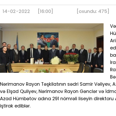
14-02-2022
[16:00]
[
oxundu:
475
]
Və
Hü
Ar
ed
ba
İr
Ra
Bə
Nərimanov Rayon Təşkilatının sədri Samir Vəliyev, 
və Elşad Quliyev, Nərimanov Rayon Gənclər və İdma
Azad Hümbətov adına 291 nömrəli liseyin direktoru
iştirak ediblər.