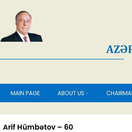
AĞ
MAIN PAGE
ABOUT US
CHAIRMAN
M
Arif Hümbətov – 60