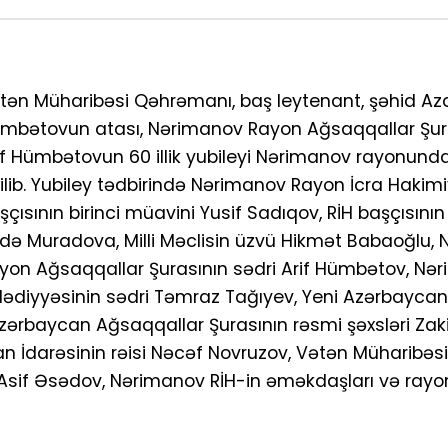
tən Müharibəsi Qəhrəmanı, baş leytenant, şəhid Az
mbətovun atası, Nərimanov Rayon Ağsaqqallar Şura
if Hümbətovun 60 illik yubileyi Nərimanov rayonund
ilib. Yubiley tədbirində Nərimanov Rayon İcra Hakimi
şçısının birinci müavini Yusif Sadıqov, RİH başçısını
adə Muradova, Milli Məclisin üzvü Hikmət Babaoğlu,
yon Ağsaqqallar Şurasının sədri Arif Hümbətov, Nə
lədiyyəsinin sədri Təmraz Tağıyev, Yeni Azərbaycan
Azərbaycan Ağsaqqallar Şurasının rəsmi şəxsləri Zak
n İdarəsinin rəisi Nəcəf Novruzov, Vətən Müharibə
 Asif Əsədov, Nərimanov RİH-in əməkdaşları və rayo