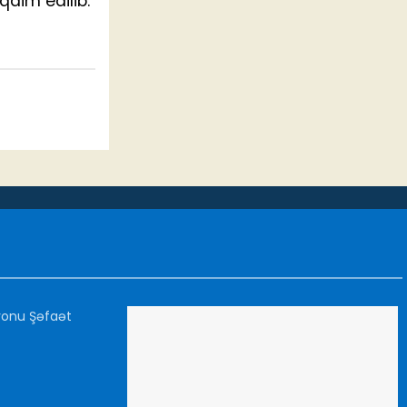
qdim edilib.
yonu Şəfaət