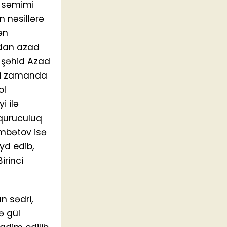
ə səmimi
n nəsillərə
ən
ldan azad
, şəhid Azad
yni zamanda
ol
i ilə
quruculuq
ümbətov isə
yd edib,
irinci
n sədri,
ə gül