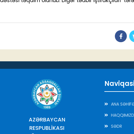
dəstəsi təqdim olunub. Digər tədbir iştirakçıları tər
Naviqas
ANA SƏHİF
HAQQIMIZ
AZƏRBAYCAN
SƏDR
RESPUBLİKASI