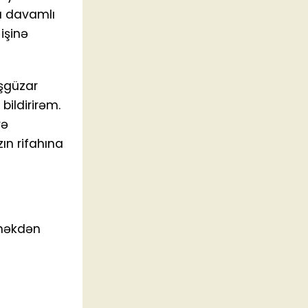
da davamlı
işinə
işgüzar
ildirirəm.
yə
ın rifahına
rməkdən