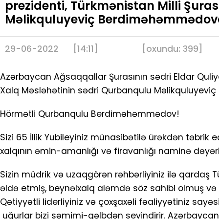
prezidenti, Türkmənistan Milli Şura
Məlikquluyeviç Berdiməhəmmədova
29-06-2022
[14:11]
[
oxundu:
399
]
Azərbaycan Ağsaqqallar Şurasının sədri Eldar Quliye
Xalq Məsləhətinin sədri Qurbanqulu Məlikquluyev
Hörmətli Qurbanqulu Berdiməhəmmədov!
Sizi 65 İllik Yubileyiniz münasibətilə ürəkdən təbri
xalqının əmin-amanlığı və firavanlığı naminə dəyərli
Sizin müdrik və uzaqgörən rəhbərliyiniz ilə qardaş
əldə etmiş, beynəlxalq aləmdə söz sahibi olmuş və 
Qətiyyətli liderliyiniz və çoxşaxəli fəaliyyətiniz sayə
uğurlar bizi səmimi-qəlbdən sevindirir. Azərbayca