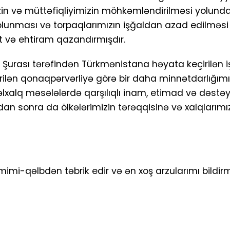
mizin və müttəfiqliyimizin möhkəmləndirilməsi yolun
olunması və torpaqlarımızın işğaldan azad edilməsi 
t və ehtiram qazandırmışdır.
Şurası tərəfindən Türkmənistana həyata keçirilən 
n qonaqpərvərliyə görə bir daha minnətdarlığımı b
əlxalq məsələlərdə qarşılıqlı inam, etimad və dəstə
n sonra da ölkələrimizin tərəqqisinə və xalqlarımız
mimi-qəlbdən təbrik edir və ən xoş arzularımı bildi