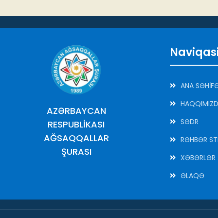
Naviqas
ANA SƏHİF
HAQQIMIZ
AZƏRBAYCAN
SƏDR
RESPUBLİKASI
AĞSAQQALLAR
RƏHBƏR ST
ŞURASI
XƏBƏRLƏR
ƏLAQƏ