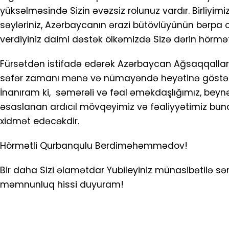
yüksəlməsində Sizin əvəzsiz rolunuz vardır. Birliyi
səyləriniz, Azərbaycanın ərazi bütövlüyünün bərpa 
verdiyiniz daimi dəstək ölkəmizdə Sizə dərin hörmə
Fürsətdən istifadə edərək Azərbaycan Ağsaqqallar 
səfər zamanı mənə və nümayəndə heyətinə göstərilə
İnanıram ki, səmərəli və fəal əməkdaşlığımız, beyn
əsaslanan ardıcıl mövqeyimiz və fəaliyyətimiz bunda
xidmət edəcəkdir.
Hörmətli Qurbanqulu Berdiməhəmmədov!
Bir daha Sizi əlamətdar Yubileyiniz münasibətilə sə
məmnunluq hissi duyuram!