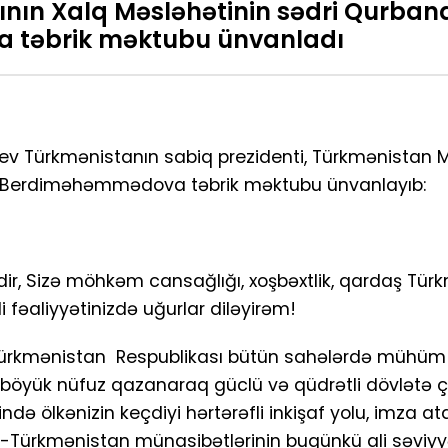
sının Xalq Məsləhətinin sədri Qurban
 təbrik məktubu ünvanladı
v Türkmənistanın sabiq prezidenti, Türkmənistan Mil
iç Berdiməhəmmədova təbrik məktubu ünvanlayıb:
k edir, Sizə möhkəm cansağlığı, xoşbəxtlik, qardaş Tü
 fəaliyyətinizdə uğurlar diləyirəm!
 Türkmənistan Respublikası bütün sahələrdə mühüm n
böyük nüfuz qazanaraq güclü və qüdrətli dövlətə çe
sində ölkənizin keçdiyi hərtərəfli inkişaf yolu, imza at
n-Türkmənistan münasibətlərinin bugünkü ali səviy