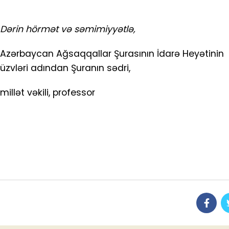
Dərin hörmət və səmimiyyətlə,
Azərbaycan Ağsaqqallar Şurasının İdarə Heyətinin
üzvləri adından Şuranın sədri,
millət vəkili, professor E