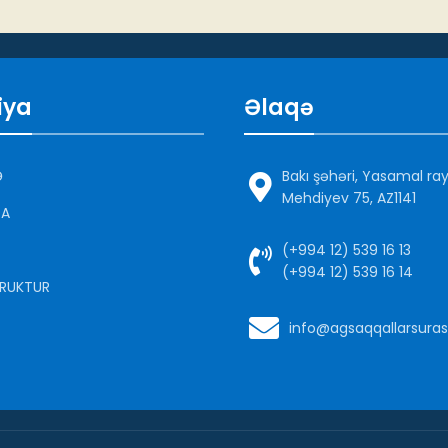
iya
Əlaqə
Ə
Bakı şəhəri, Yasamal ra
Mehdiyev 75, AZ1141
DA
(+994 12) 539 16 13
(+994 12) 539 16 14
RUKTUR
info@agsaqqallarsuras