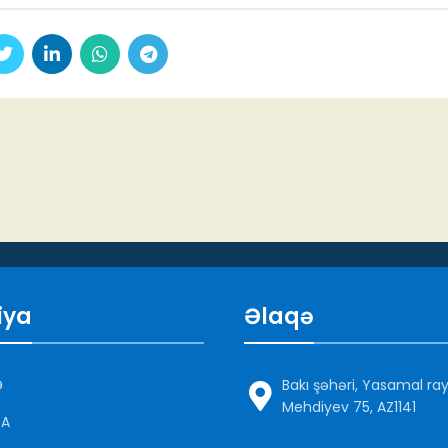
iya
Əlaqə
Ə
Bakı şəhəri, Yasamal ra
Mehdiyev 75, AZ1141
DA