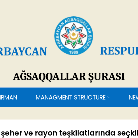
SAQQALLAR ŞURASI
MANAGMENT STRUCTURE
NEWS
CONTACT
əhər və rayon təşkilatlarında seçki