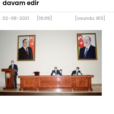
davam edir
02-08-2021
[16:09]
[
oxundu:
813
]