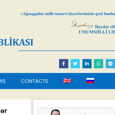
S
lər