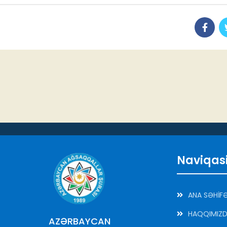
Naviqas
ANA SƏHİF
HAQQIMIZ
AZƏRBAYCAN