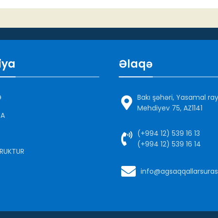
iya
Əlaqə
Ə
Bakı şəhəri, Yasamal ra
Mehdiyev 75, AZ1141
DA
(+994 12) 539 16 13
(+994 12) 539 16 14
RUKTUR
info@agsaqqallarsuras