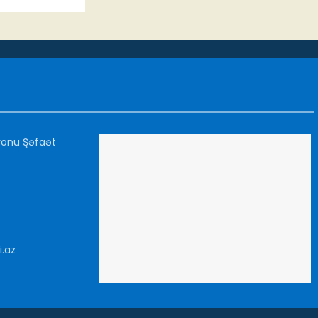
yonu Şəfaət
i.az