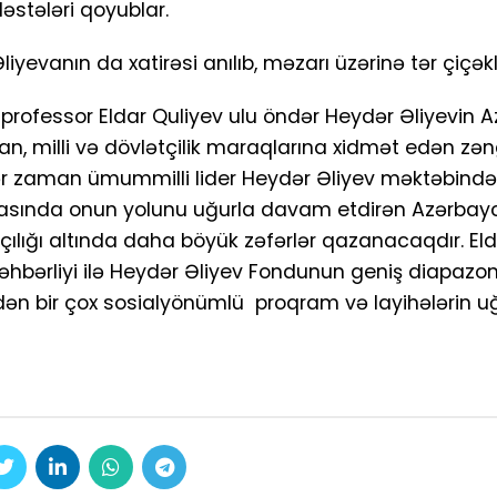
əstələri qoyublar.
yevanın da xatirəsi anılıb, məzarı üzərinə tər çiçək
i, professor Eldar Quliyev ulu öndər Heydər Əliyevin
an, milli və dövlətçilik maraqlarına xidmət edən zən
z hər zaman ümummilli lider Heydər Əliyev məktəbində
 əsasında onun yolunu uğurla davam etdirən Azərba
çılığı altında daha böyük zəfərlər qazanacaqdır. El
əhbərliyi ilə Heydər Əliyev Fondunun geniş diapazon
ndən bir çox sosialyönümlü proqram və layihələrin u