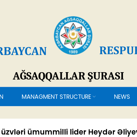
SAQQALLAR ŞURASI
ANAGMENT STRUCTURE
NEWS
CONTACTS
zvləri ümummilli lider Heydər Əliye