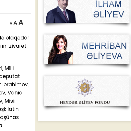
Decrease
Reset
Increase
A
A
A
font
font
size.
font
size.
ilə əlaqədar
size.
ını ziyarət
 Milli
, deputat
 İbrahimov,
ov, Vahid
, Misir
şkilatın
uqşünas
a