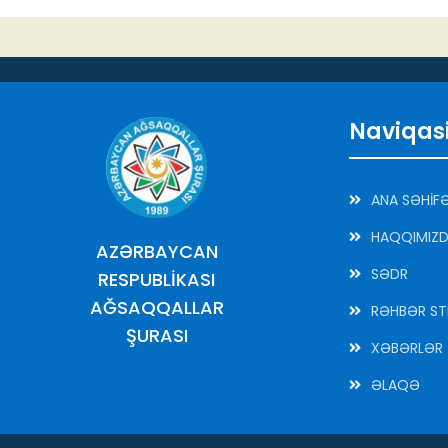
Naviqas
ANA SƏHİF
HAQQIMIZ
AZƏRBAYCAN
SƏDR
RESPUBLİKASI
AĞSAQQALLAR
RƏHBƏR ST
ŞURASI
XƏBƏRLƏR
ƏLAQƏ