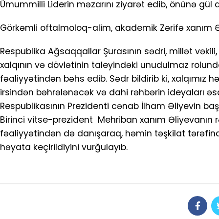
Ümummilli Liderin məzarını ziyarət edib, önünə gül d
Görkəmli oftalmoloq-alim, akademik Zərifə xanım Əli
Respublika Ağsaqqallar Şurasının sədri, millət vəkil
xalqının və dövlətinin taleyindəki unudulmaz rolund
fəaliyyətindən bəhs edib. Sədr bildirib ki, xalqımı
irsindən bəhrələnəcək və dahi rəhbərin ideyaları
Respublikasının Prezidenti cənab İlham Əliyevin baş
Birinci vitse-prezident Mehriban xanım Əliyevanın r
fəaliyyətindən də danışaraq, həmin təşkilat tərəfi
həyata keçirildiyini vurğulayıb.