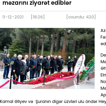
məzarını ziyarət ediblər
11-12-2021
[18:26]
[
oxundu:
420
]
Az
Fə
ed
De
Mə
Əh
El
No
Mə
Ap
Kamal Əliyev və Şuranın digər üzvləri ulu öndər He