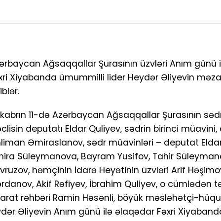
ərbaycan Ağsaqqallar Şurasının üzvləri Anım günü 
xri Xiyabanda ümummilli lider Heydər Əliyevin məzar
iblər.
kabrın 11-də Azərbaycan Ağsaqqallar Şurasının sədri,
clisin deputatı Eldar Quliyev, sədrin birinci müavini
liman Əmiraslanov, sədr müavinləri – deputat Eldar
mira Süleymanova, Bayram Yusifov, Tahir Süleyman
vruzov, həmçinin İdarə Heyətinin üzvləri Arif Həşimov
rdanov, Akif Rəfiyev, İbrahim Quliyev, o cümlədən tə
arat rəhbəri Ramin Həsənli, böyük məsləhətçi-hüq
ydər Əliyevin Anım günü ilə əlaqədar Fəxri Xiyaband