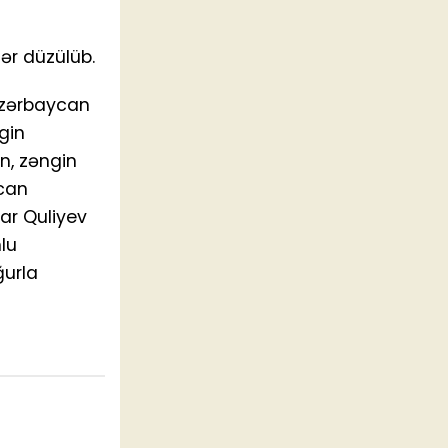
lər düzülüb.
 Azərbaycan
gin
n, zəngin
ycan
dar Quliyev
lu
ğurla