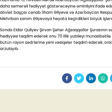
daha səmərəli fəaliyyət göstərəcəyinə əminliyini ifadə e
dövlət başçısı cənab İlham Əliyevə və Azərbaycan Respubl
Mehriban xanım Əliyevaya həyata keçirdikləri böyük işlərdə
Sonda Eldar Quliyev Şirvan Şəhər Ağsaqqallar Şurasının s
hədiyyəsi təqdim edərək onu 70 illik yubileyi münasibətilə
bütün rayon sədrlərinə yeni vəsiqələr təqdim edərək, onla
arzulayıb.