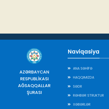
Naviqasiya
ANA SƏHİFƏ
AZƏRBAYCAN
HAQQIMIZDA
RESPUBLİKASI
AĞSAQQALLAR
SƏDR
ŞURASI
RƏHBƏR STRUKTUR
XƏBƏRLƏR