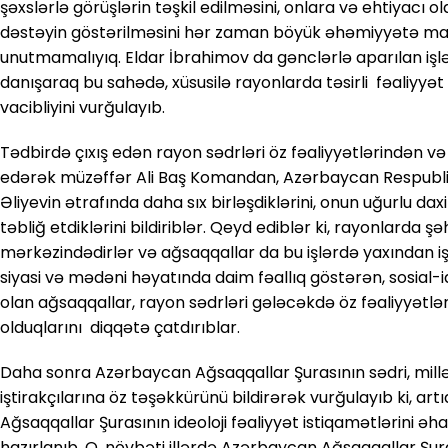
şəxslərlə görüşlərin təşkil edilməsini, onlara və ehtiyacı 
dəstəyin göstərilməsini hər zaman böyük əhəmiyyətə mal
unutmamalıyıq. Eldar İbrahimov da gənclərlə aparılan işlə
danışaraq bu sahədə, xüsusilə rayonlarda təsirli fəaliyyə
vacibliyini vurğulayıb.
Tədbirdə çıxış edən rayon sədrləri öz fəaliyyətlərindən 
edərək müzəffər Ali Baş Komandan, Azərbaycan Respubli
Əliyevin ətrafında daha sıx birləşdiklərini, onun uğurlu daxi
təbliğ etdiklərini bildiriblər. Qeyd ediblər ki, rayonlarda şə
mərkəzindədirlər və ağsaqqallar da bu işlərdə yaxından işt
siyasi və mədəni həyatında daim fəallıq göstərən, sosial-
olan ağsaqqallar, rayon sədrləri gələcəkdə öz fəaliyyətl
olduqlarını diqqətə çatdırıblar.
Daha sonra Azərbaycan Ağsaqqallar Şurasının sədri, millət
iştirakçılarına öz təşəkkürünü bildirərək vurğulayıb ki, ar
Ağsaqqallar Şurasının ideoloji fəaliyyət istiqamətlərini 
hazırlanıb. O, növbəti illərdə Azərbaycan Ağsaqqallar Şuras