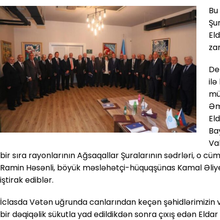
Bu
Şur
Eld
za
Dek
ilə
mü
Əm
El
Ba
Va
bir sıra rayonlarının Ağsaqallar Şuralarının sədrləri, o c
Ramin Həsənli, böyük məsləhətçi-hüquqşünas Kamal Əliye
iştirak ediblər.
İclasda Vətən uğrunda canlarından keçən şəhidlərimizin v
bir dəqiqəlik sükutla yad edildikdən sonra çıxış edən Eldar Q