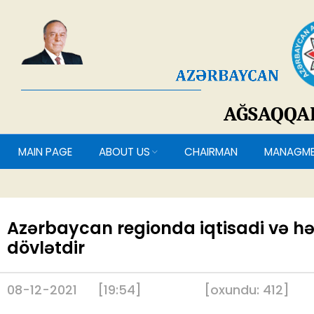
AĞSAQQ
MAIN PAGE
ABOUT US
CHAIRMAN
MANAG
Azərbaycan regionda iqtisadi və h
dövlətdir
08-12-2021
[19:54]
[
oxundu:
412
]