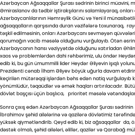
Azərbaycan Ağsaqqallar Şurası sədrinin birinci müavini, m
Əmiraslanov da tədbir iştirakşılarını salamlayaraq, onla
Azərbaycanlılarının Həmrəylik Günü və Yeni il münasibətilə 
ağsaqqalların qarşısında duran vəzifələrə toxunaraq, rayo
təşkil edilməsinin, onları Azərbaycanı sevməyən qüvvələr
qorumağın vacib məsələ olduğunu vurğulayıb. Ötən əsrin 90
Azərbaycanın hansı vəziyyətdə olduğunu xatırladan Əhl
xaos və problemlərdən dahi rəhbərimiz, ulu öndər Heydər Əl
edib ki, bu gün ümummilli lider Heydər Əliyevin işıqlı yol
Prezidenti cənab İlham Əliyev böyük uğurla davam etdiri
keçirilən mütərəqqi işlərdən bəhs edən natiq vurğulayıb ki,
yönümlüdür, təqaüdlər və əmək haqları artırılacadır. Bütü
dövlət başçısı üçün başlıca, prioritet məsələ vətəndaşları
Sonra çıxış edən Azərbaycan Ağsaqqallar Şurası sədrinin mü
İbrahimov şəhid ailələrinə və qazilərə dövlətimiz tərəfind
yüksək qiymətləndirib. Qeyd edib ki, biz ağsaqqallar da, 
dəstək olmalı, şəhid ailələri, əlillər, qazilər və Qarabağ m