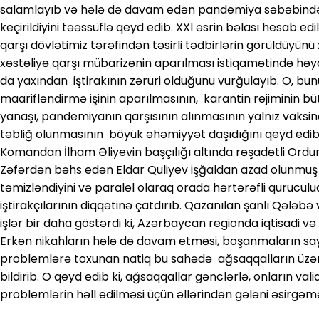
salamlayıb və hələ də davam edən pandemiya səbəbindən
keçirildiyini təəssüflə qeyd edib. XXI əsrin bəlası hesab 
qarşı dövlətimiz tərəfindən təsirli tədbirlərin görüldüyünü
xəstəliyə qarşı mübarizənin aparılması istiqamətində həya
da yaxından iştirakının zəruri olduğunu vurğulayıb. O, bu
maarifləndirmə işinin aparılmasının, karantin rejiminin 
yanaşı, pandemiyanın qarşısının alınmasının yalnız vaksi
təbliğ olunmasının böyük əhəmiyyət daşıdığını qeyd edib
Komandan İlham Əliyevin başçılığı altında rəşadətli O
Zəfərdən bəhs edən Eldar Quliyev işğaldan azad olunmuş
təmizləndiyini və paralel olaraq orada hərtərəfli quruculuq 
iştirakçılarının diqqətinə çatdırıb. Qazanılan şanlı Qələ
işlər bir daha göstərdi ki, Azərbaycan regionda iqtisadi v
Erkən nikahların hələ də davam etməsi, boşanmaların say
problemlərə toxunan natiq bu sahədə ağsaqqalların üzəri
bildirib. O qeyd edib ki, ağsaqqallar gənclərlə, onların val
problemlərin həll edilməsi üçün əllərindən gələni əsirgəmə