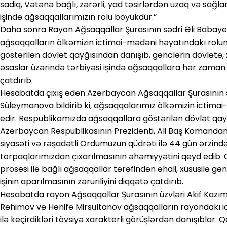
sadiq, Vətənə bağlı, zərərli, yad təsirlərdən uzaq və sağ
işində ağsaqqallarımızın rolu böyükdür.”
Daha sonra Rayon Ağsaqqallar Şurasının sədri Əli Babayev
ağsaqqalların ölkəmizin ictimai-mədəni həyatındakı rolu
göstərilən dövlət qayğısından danışıb, gənclərin dövlətə
əsaslar üzərində tərbiyəsi işində ağsaqqallara hər zama
çatdırıb.
Hesabatda çıxış edən Azərbaycan Ağsaqqallar Şurasının s
Süleymanova bildirib ki, ağsaqqalarımız ölkəmizin ictimai-
edir. Respublikamızda ağsaqqallara göstərilən dövlət qa
Azərbaycan Respublikasının Prezidenti, Ali Baş Komandan
siyasəti və rəşadətli Ordumuzun qüdrəti ilə 44 gün ərzində 
torpaqlarımızdan çıxarılmasının əhəmiyyətini qeyd edib. O
prosesi ilə bağlı ağsaqqallar tərəfindən əhali, xüsusilə g
işinin aparılmasının zəruriliyini diqqətə çatdırıb.
Hesabatda rayon Ağsaqqallar Şurasının üzvləri Akif Kazı
Rəhimov və Hənifə Mirsultanov ağsaqqalların rayondakı ic
ilə keçirdikləri tövsiyə xarakterli görüşlərdən danışıblar.