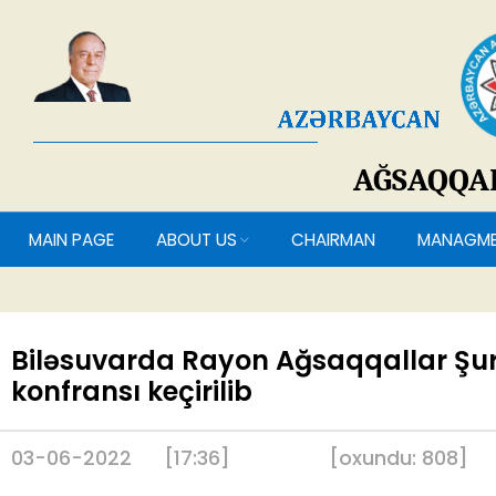
AĞSAQQ
MAIN PAGE
ABOUT US
CHAIRMAN
MANAG
Biləsuvarda Rayon Ağsaqqallar Şu
konfransı keçirilib
03-06-2022
[17:36]
[
oxundu:
808
]