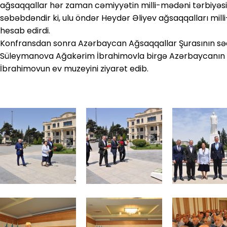
ağsaqqallar hər zaman cəmiyyətin milli-mədəni tərbiyəs
səbəbdəndir ki, ulu öndər Heydər Əliyev ağsaqqalları milli
hesab edirdi.
Konfransdan sonra Azərbaycan Ağsaqqallar Şurasının səd
Süleymanova Ağakərim İbrahimovla birgə Azərbaycanın 
İbrahimovun ev muzeyini ziyarət edib.