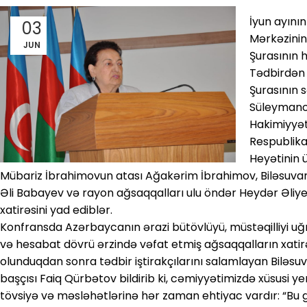
İyun ayını
03
Mərkəzinin
JUN
Şurasının h
Tədbirdən
Şurasının 
Süleymanov
Hakimiyyət
Respublika
Heyətinin 
Mübariz İbrahimovun atası Ağakərim İbrahimov, Biləsuvar
Əli Babayev və rayon ağsaqqalları ulu öndər Heydər Əliyev
xatirəsini yad ediblər.
Konfransda Azərbaycanın ərazi bütövlüyü, müstəqilliyi u
və hesabat dövrü ərzində vəfat etmiş ağsaqqalların xatirəs
olunduqdan sonra tədbir iştirakçılarını salamlayan Biləsu
başçısı Faiq Qürbətov bildirib ki, cəmiyyətimizdə xüsusi y
tövsiyə və məsləhətlərinə hər zaman ehtiyac vardır: “Bu 