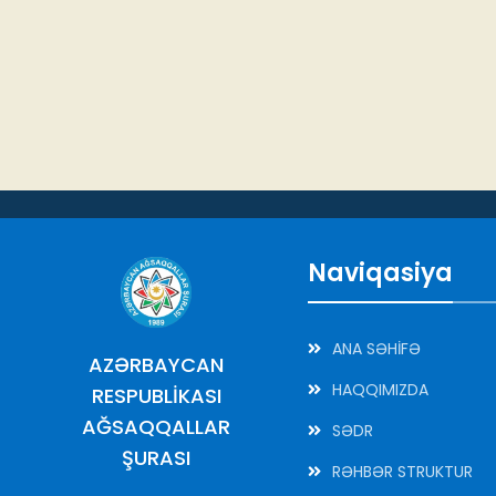
Naviqasiya
ANA SƏHİFƏ
AZƏRBAYCAN
HAQQIMIZDA
RESPUBLİKASI
AĞSAQQALLAR
SƏDR
ŞURASI
RƏHBƏR STRUKTUR