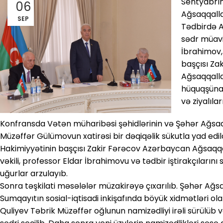
Sentyabrı
06
Ağsaqqallar
SEP
Tədbirdə A
sədr müavin
İbrahimov,
başçısı Za
Ağsaqqalla
hüquqşünas
və ziyalılar
Konfransda Vətən müharibəsi şəhidlərinin və Şəhər Ağsa
Müzəffər Gülümovun xatirəsi bir dəqiqəlik sükutla yad ed
Hakimiyyətinin başçısı Zakir Fərəcov Azərbaycan Ağsaqqal
vəkili, professor Eldar İbrahimovu və tədbir iştirakçıların
uğurlar arzulayıb.
Sonra təşkilati məsələlər müzakirəyə çıxarılıb. Şəhər Ağsa
Sumqayıtın sosial-iqtisadi inkişafında böyük xidmətləri ol
Quliyev Təbrik Müzəffər oğlunun namizədliyi irəli sürülüb v