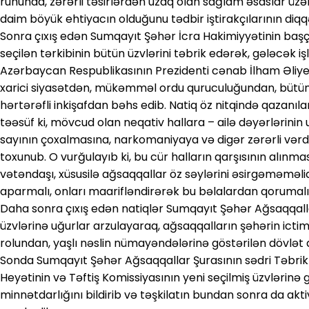
ruhunda, zərərli təsirlərdən uzaq olan sağlam əsaslar üzə
daim böyük ehtiyacın olduğunu tədbir iştirakçılarının diqq
Sonra çıxış edən Sumqayıt Şəhər İcra Hakimiyyətinin başçı
seçilən tərkibinin bütün üzvlərini təbrik edərək, gələcək iş
Azərbaycan Respublikasının Prezidenti cənab İlham Əliyevi
xarici siyasətdən, mükəmməl ordu quruculuğundan, bütü
hərtərəfli inkişafdan bəhs edib. Natiq öz nitqində qazanıl
təəsüf ki, mövcud olan neqativ hallara – ailə dəyərlərin
sayının çoxalmasına, narkomaniyaya və digər zərərli vərdi
toxunub. O vurğulayıb ki, bu cür halların qarşısının alınm
vətəndaşı, xüsusilə ağsaqqallar öz səylərini əsirgəməməlid
aparmalı, onları maarifləndirərək bu bəlalardan qorumalıd
Daha sonra çıxış edən natiqlər Sumqayıt Şəhər Ağsaqqalla
üzvlərinə uğurlar arzulayaraq, ağsaqqalların şəhərin ict
rolundan, yaşlı nəslin nümayəndələrinə göstərilən dövlət 
Sonda Sumqayıt Şəhər Ağsaqqallar Şurasının sədri Təbrik
Heyətinin və Təftiş Komissiyasının yeni seçilmiş üzvlərinə
minnətdarlığını bildirib və təşkilatın bundan sonra da akti