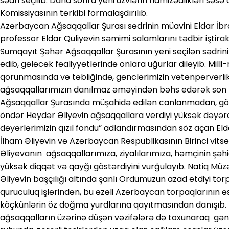
sədri seçilib. Daha sonra yeni üzvlərin namizədlikləri səsə
Komissiyasının tərkibi formalaşdırılıb.
Azərbaycan Ağsaqqallar Şurası sədrinin müavini Eldar İbrah
professor Eldar Quliyevin səmimi salamlarını tədbir iştira
Sumqayıt Şəhər Ağsaqqallar Şurasının yeni seçilən sədrini 
edib, gələcək fəaliyyətlərində onlara uğurlar diləyib. Mill
qorunmasında və təbliğində, gənclərimizin vətənpərvərli
ağsaqqallarımızın danılmaz əməyindən bəhs edərək so
Ağsaqqallar Şurasında müşahidə edilən canlanmadan, görü
öndər Heydər Əliyevin ağsaqqallara verdiyi yüksək dəyərd
dəyərlərimizin qızıl fondu” adlandırmasından söz açan El
İlham Əliyevin və Azərbaycan Respublikasının Birinci vit
Əliyevanın ağsaqqallarımıza, ziyalılarımıza, həmçinin şəhid 
yüksək diqqət və qayğı göstərdiyini vurğulayıb. Natiq Mü
Əliyevin başçılığı altında şanlı Ordumuzun azad etdiyi t
quruculuq işlərindən, bu əzəli Azərbaycan torpaqlarının ə
köçkünlərin öz doğma yurdlarına qayıtmasından danışıb. 
ağsaqqalların üzərinə düşən vəzifələrə də toxunaraq gən