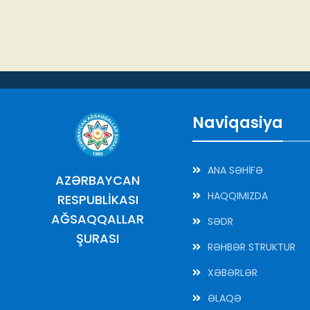
Naviqasiya
ANA SƏHİFƏ
AZƏRBAYCAN
HAQQIMIZDA
RESPUBLİKASI
AĞSAQQALLAR
SƏDR
ŞURASI
RƏHBƏR STRUKTUR
XƏBƏRLƏR
ƏLAQƏ