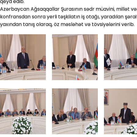
qeyd edib.
Azərbaycan Ağsaqqallar Şurasının sədr müavini, millət vək
konfransdan sonra yerli təşkilatın iş otağı, yaradılan şərai
yaxından tanış olaraq, öz məsləhət və tövsiyələrini verib.