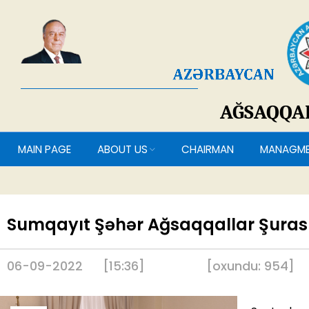
AĞSAQQ
MAIN PAGE
ABOUT US
CHAIRMAN
MANAG
Sumqayıt Şəhər Ağsaqqallar Şurasın
06-09-2022
[15:36]
[
oxundu:
954
]