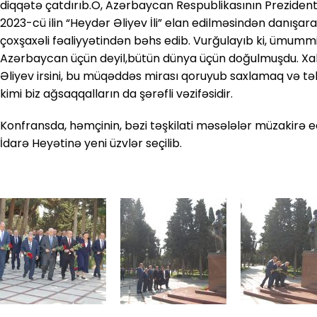
diqqətə çatdırıb.O, Azərbaycan Respublikasının Prezident
2023-cü ilin “Heydər Əliyev İli” elan edilməsindən danışara
çoxşaxəli fəaliyyətindən bəhs edib. Vurğulayıb ki, ümummil
Azərbaycan üçün deyil,bütün dünya üçün doğulmuşdu. Xalq
Əliyev irsini, bu müqəddəs mirası qoruyub saxlamaq və tə
kimi biz ağsaqqalların da şərəfli vəzifəsidir.
Konfransda, həmçinin, bəzi təşkilati məsələlər müzakirə e
İdarə Heyətinə yeni üzvlər seçilib.