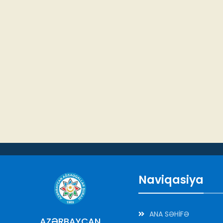
Naviqasiya
ANA SƏHİFƏ
AZƏRBAYCAN