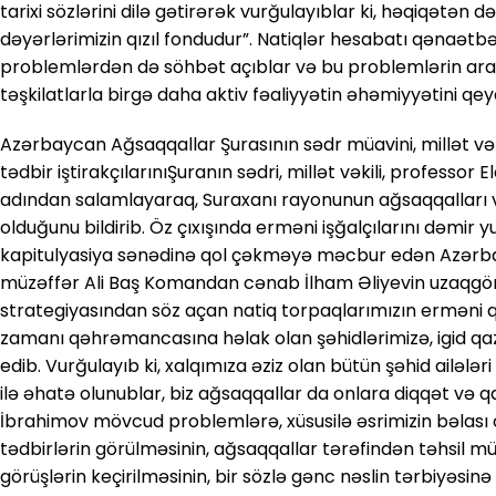
tarixi sözlərini dilə gətirərək vurğulayıblar ki, həqiqətən 
dəyərlərimizin qızıl fondudur”. Natiqlər hesabatı qənaətb
problemlərdən də söhbət açıblar və bu problemlərin arad
təşkilatlarla birgə daha aktiv fəaliyyətin əhəmiyyətini qey
Azərbaycan Ağsaqqallar Şurasının sədr müavini, millət vək
tədbir iştirakçılarınıŞuranın sədri, millət vəkili, professor
adından salamlayaraq, Suraxanı rayonunun ağsaqqalları v
olduğunu bildirib. Öz çıxışında erməni işğalçılarını dəmir
kapitulyasiya sənədinə qol çəkməyə məcbur edən Azərbay
müzəffər Ali Baş Komandan cənab İlham Əliyevin uzaqgör
strategiyasından söz açan natiq torpaqlarımızın erməni
zamanı qəhrəmancasına həlak olan şəhidlərimizə, igid qa
edib. Vurğulayıb ki, xalqımıza əziz olan bütün şəhid ailələri
ilə əhatə olunublar, biz ağsaqqallar da onlara diqqət və qa
İbrahimov mövcud problemlərə, xüsusilə əsrimizin bəlası
tədbirlərin görülməsinin, ağsaqqallar tərəfindən təhsil mü
görüşlərin keçirilməsinin, bir sözlə gənc nəslin tərbiyəsi