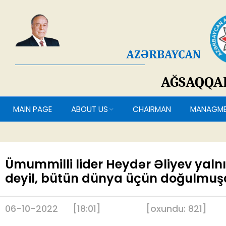
AĞSAQQ
MAIN PAGE
ABOUT US
CHAIRMAN
MANAG
Ümummilli lider Heydər Əliyev yal
deyil, bütün dünya üçün doğulmu
06-10-2022
[18:01]
[
oxundu:
821
]