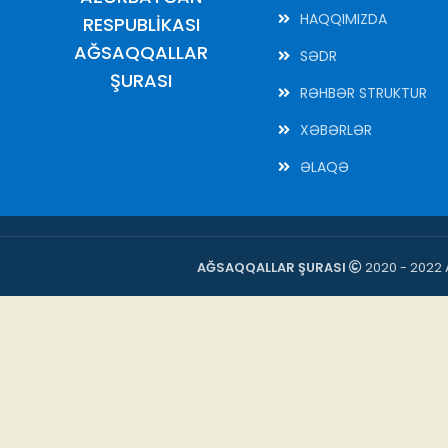
HAQQIMIZDA
RESPUBLİKASI
AĞSAQQALLAR
SƏDR
ŞURASI
RƏHBƏR STRUKTUR
XƏBƏRLƏR
ƏLAQƏ
AĞSAQQALLAR ŞURASI
2020 - 2022 