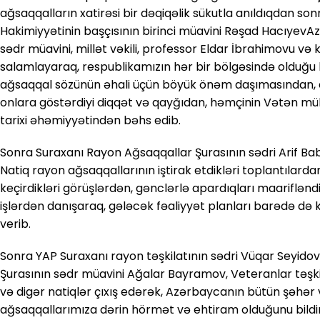
ağsaqqalların xatirəsi bir dəqiqəlik sükutla anıldıqdan so
Hakimiyyətinin başçısının birinci müavini Rəşad Hacıyev
sədr müavini, millət vəkili, professor Eldar İbrahimovu və k
salamlayaraq, respublikamızın hər bir bölgəsində olduğu
ağsaqqal sözünün əhali üçün böyük önəm daşımasından, d
onlara göstərdiyi diqqət və qayğıdan, həmçinin Vətən mü
tarixi əhəmiyyətindən bəhs edib.
Sonra Suraxanı Rayon Ağsaqqallar Şurasının sədri Arif Bab
Natiq rayon ağsaqqallarının iştirak etdikləri toplantılardan,
keçirdikləri görüşlərdən, gənclərlə apardıqları maariflən
işlərdən danışaraq, gələcək fəaliyyət planları barədə də 
verib.
Sonra YAP Suraxanı rayon təşkilatının sədri Vüqar Seyido
Şurasının sədr müavini Ağalar Bayramov, Veteranlar təşki
və digər natiqlər çıxış edərək, Azərbaycanın bütün şəhər v
ağsaqqallarımıza dərin hörmət və ehtiram olduğunu bildir