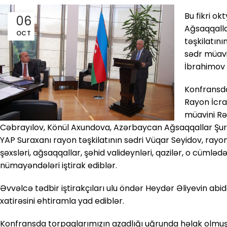
Bu fikri o
06
Ağsaqqalla
OCT
təşkilatın
sədr müavin
İbrahimov 
Konfransda
Rayon İcra 
müavini Rə
Cəbrayılov, Könül Axundova, Azərbaycan Ağsaqqallar Şura
YAP Suraxanı rayon təşkilatının sədri Vüqar Seyidov, rayo
şəxsləri, ağsaqqallar, şəhid valideynləri, qazilər, o cümləd
nümayəndələri iştirak ediblər.
Əvvəlcə tədbir iştirakçıları ulu öndər Heydər Əliyevin abi
xatirəsini ehtiramla yad ediblər.
Konfransda torpaqlarımızın azadlığı uğrunda həlak olmuş 