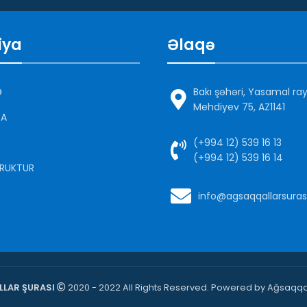
iya
Əlaqə
Ə
Bakı şəhəri, Yasamal ra
Mehdiyev 75, AZ1141
DA
(+994 12) 539 16 13
(+994 12) 539 16 14
RUKTUR
info@agsaqqallarsuras
LAR ŞURASI
2020 - 2022 All Rights Reserved. Powered by Ağsaqqal