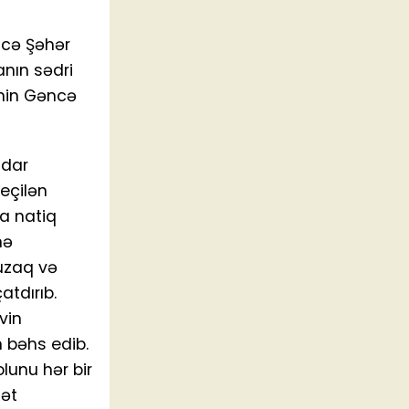
ncə Şəhər
nın sədri
çinin Gəncə
ldar
eçilən
ra natiq
nə
 uzaq və
tdırıb.
vin
 bəhs edib.
lunu hər bir
lət