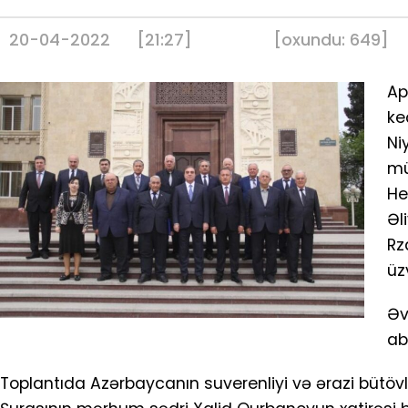
20-04-2022
[21:27]
[
oxundu:
649
]
Ap
ke
Ni
mü
He
Əl
Rz
üzv
Əv
ab
Toplantıda Azərbaycanın suverenliyi və ərazi bütö