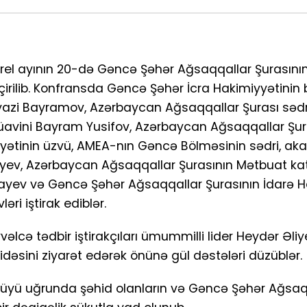
rel ayının 20-də Gəncə Şəhər Ağsaqqallar Şurasının
çirilib. Konfransda Gəncə Şəhər İcra Hakimiyyətinin 
yazi Bayramov, Azərbaycan Ağsaqqallar Şurası sədr
avini Bayram Yusifov, Azərbaycan Ağsaqqallar Şura
yətinin üzvü, AMEA-nın Gəncə Bölməsinin sədri, a
iyev, Azərbaycan Ağsaqqallar Şurasının Mətbuat kat
ayev və Gəncə Şəhər Ağsaqqallar Şurasının İdarə H
ləri iştirak ediblər.
vəlcə tədbir iştirakçıları ümummilli lider Heydər Əliy
idəsini ziyarət edərək önünə gül dəstələri düzüblər.
vlüyü uğrunda şəhid olanların və Gəncə Şəhər Ağsaq