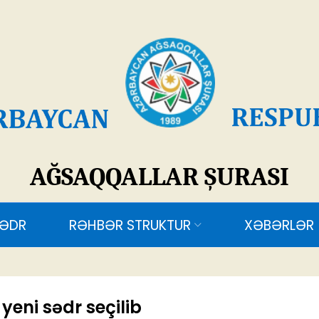
SAQQALLAR ŞURASI
RƏHBƏR STRUKTUR
XƏBƏRLƏR
ƏLAQƏ
eni sədr seçilib