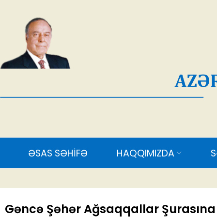
AĞ
ƏSAS SƏHİFƏ
HAQQIMIZDA
SƏDR
Gəncə Şəhər Ağsaqqallar Şurasına y