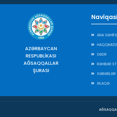
Naviqas
ANA SƏHİF
HAQQIMIZ
AZƏRBAYCAN
SƏDR
RESPUBLİKASI
AĞSAQQALLAR
RƏHBƏR ST
ŞURASI
XƏBƏRLƏR
ƏLAQƏ
AĞSAQQAL