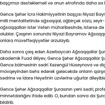
başçımızı dəstəkləməli və onun ətrafında daha sıx b
Gəncə Şəhər İcra Hakimiyyətinin başçısı Niyazi Bay
milli mentalitetində ağsaqqal, ağbirçək sözü, xeyir-
ağsaqqalları istər Vətən müharibəsində, istərsə 
olublar. Çıxışının sonunda Niyazi Bayramov Ağsaqqall
onlara müvəffəqiyyətlər arzulayıb.
Daha sonra çıxış edən Azərbaycan Ağsaqqallar Şura
akademik Fuad Əliyev, Gəncə Şəhər Ağsaqqallar Şuras
Gəncə bölməsinin sədri Xəzəngül Hüseynova və digə
mövqeyindən bəhs edərək gələcəkdə onların qarşısı
sədrinə və İdarə Heyətinin üzvlərinə uğurlar diləyiblə
Gəncə Şəhər Ağsaqqallar Şurasının yeni sədri, pr
minnətdarlığını ifadə edib. O, bundan sonra da Şur
bildirib.