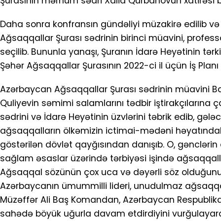
Şurasının mərhum sədri Xalid Qurbanovun xatirəsi bi
Daha sonra konfransın gündəliyi müzakirə edilib v
Ağsaqqallar Şurası sədrinin birinci müavini, profe
seçilib. Bununla yanaşı, Şuranın İdarə Heyətinin tərk
Şəhər Ağsaqqallar Şurasının 2022-ci il üçün İş Planı
Azərbaycan Ağsaqqallar Şurası sədrinin müavini Bayr
Quliyevin səmimi salamlarını tədbir iştirakçılarına
sədrini və İdarə Heyətinin üzvlərini təbrik edib, gəl
ağsaqqalların ölkəmizin ictimai-mədəni həyatındak
göstərilən dövlət qayğısından danışıb. O, gənclərin
sağlam əsaslar üzərində tərbiyəsi işində ağsaqqal
Ağsaqqal sözünün çox uca və dəyərli söz olduğunu
Azərbaycanın ümummilli lideri, unudulmaz ağsaqqa
Müzəffər Ali Baş Komandan, Azərbaycan Respublikası
sahədə böyük uğurla davam etdirdiyini vurğulayara