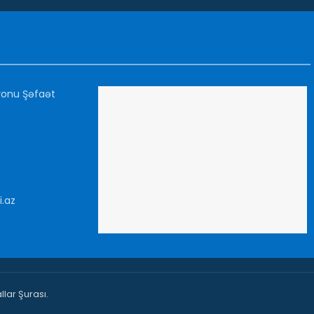
yonu Şəfaət
i.az
lar Şurası.