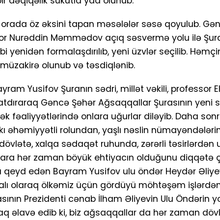
r dəqiqəlik sükutla yad olunub.
ə orada öz əksini tapan məsələlər səsə qoyulub. Gə
ssor Nurəddin Məmmədov açıq səsvermə yolu ilə Şura
ibi yenidən formalaşdırılıb, yeni üzvlər seçilib. Həm
 müzakirə olunub və təsdiqlənib.
am Yusifov Şuranın sədri, millət vəkili, professor E
 çatdıraraq Gəncə Şəhər Ağsaqqallar Şurasının yeni s
əcək fəaliyyətlərində onlara uğurlar diləyib. Daha son
ı əhəmiyyətli rolundan, yaşlı nəslin nümayəndələri
 dövlətə, xalqa sədaqət ruhunda, zərərli təsirlərdən
lara hər zaman böyük ehtiyacın olduğunu diqqətə ça
 qeyd edən Bayram Yusifov ulu öndər Heydər Əliye
lı olaraq ölkəmiz üçün gördüyü möhtəşəm işlərdən
nın Prezidenti cənab İlham Əliyevin Ulu Öndərin yo
q əlavə edib ki, biz ağsaqqallar da hər zaman döv