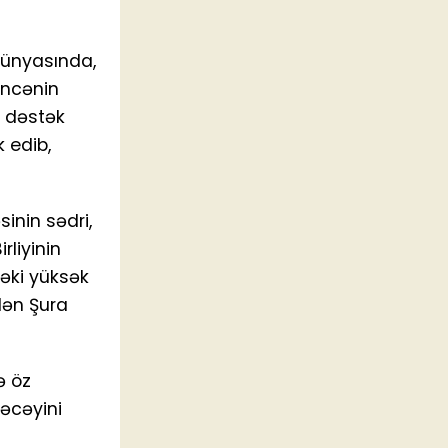
dünyasında,
əncənin
i dəstək
k edib,
inin sədri,
liyinin
əki yüksək
lən Şura
ə öz
yəcəyini