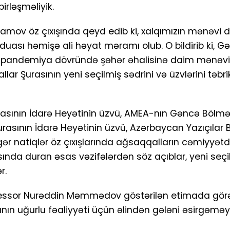
irləşməliyik.
ramov öz çıxışında qeyd edib ki, xalqımızın mənəvi 
duası həmişə ali həyat məramı olub. O bildirib ki, G
də pandemiya dövründə şəhər əhalisinə daim mənəv
ar Şurasının yeni seçilmiş sədrini və üzvlərini təbri
sının İdarə Heyətinin üzvü, AMEA-nın Gəncə Bölməs
ının İdarə Heyətinin üzvü, Azərbaycan Yazıçılar Bir
r natiqlər öz çıxışlarında ağsaqqalların cəmiyyətd
nda duran əsas vəzifələrdən söz açıblar, yeni seçi
r.
ofessor Nurəddin Məmmədov göstərilən etimada gör
anın uğurlu fəaliyyəti üçün əlindən gələni əsirgəmə