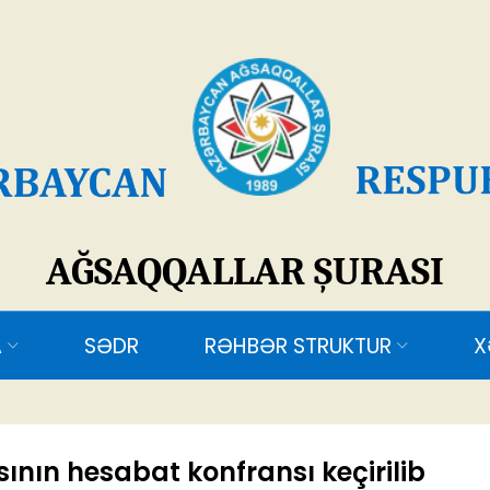
SAQQALLAR ŞURASI
ƏDR
RƏHBƏR STRUKTUR
XƏBƏRLƏR
ƏL
nın hesabat konfransı keçirilib