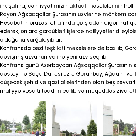
inkişafına, cəmiyyətimizin aktual məsələlərinin həll
Rayon Ağsaqqallar Şurasının üzvlərinə möhkəm cansa
Hesabat məruzəsi ətrafında çıxış edən digər natiql
edərək, onlara gördükləri işlərdə nailiyyətlər dilə
olduğunu vurğulayıblar.
Konfransda bəzi təşkilati məsələlərə də baxılıb, G
dəyişmiş üzvünün yerinə yeni üzv seçilib.
Konfrans günü Azərbaycan Ağsaqqallar Şurasının sə
dəstəyi ilə Seçki Dairəsi üzrə Goranboy, Ağdam və 
düşəcək şəhid və qazi ailələrindən olan beş zəvvarla
maliyyə vəsaiti təqdim edilib və müqəddəs ziyarətlə b