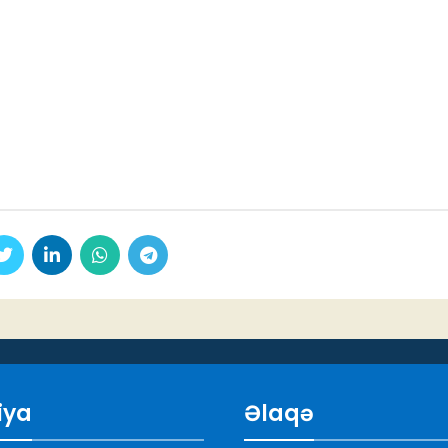
iya
Əlaqə