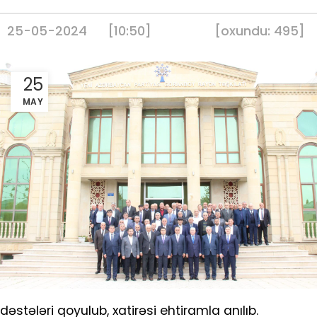
25-05-2024
[10:50]
[
oxundu:
495
]
25
MAY
dəstələri qoyulub, xatirəsi ehtiramla anılıb.