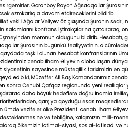
əsirgəmirlər. Goranboy Rayon Ağsaqqallar Şurasının
k əzmkarlıqla davam etdirəcəklərini bildirib.
 vəkili Ağalar Vəliyev öz çıxışında Şuranın sədri, mil
nin salamlarını konfrans iştirakçılarına çatdıraraq,
rüşməyindən məmnun olduğunu bildirib. Hesabatı, gör
qallar Şurasının bugünkü fəaliyyətinin, o cümləd
 qaydada təşkil olunan hesabat konfranslarının Ümu
zidentimiz cənab İlham Əliyevin qloballaşan dünya
 siyasətinin sayəsində müstəqillik tariximizin ən qü
 qeyd edib ki, Müzəffər Ali Baş Komandanımız cənab
mizdən sonra Cənubi Qafqaz regionunda yeni reallıqla
dıraraq daha böyük hədəflərə doğru inamla irəliləyi
rioritetlərindən, qarşıya qoyduğu əsas məqsədlərd
n ən ümdə vəzifələr ölkə Prezidenti cənab İlham Əliye
in dəstəklənməsinə və təbliğinə, xalqımızın milli-mənə
 alaraq ölkəmizin ictimai-siyasi, sosial-iqtisadi və 