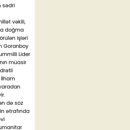
 sədri
lət vəkili,
 ona doğma
ülən işləri
ən Goranboy
mmilli Lider
nın müasir
drətli
 İlham
r yaradan
r.
ən də söz
vin ətrafında
vi
humanitar