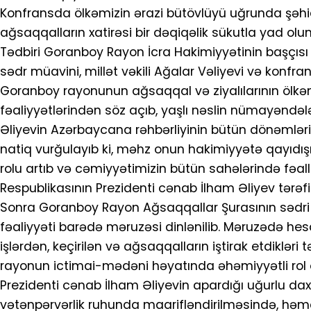
Konfransda ölkəmizin ərazi bütövlüyü uğrunda şəhi
ağsaqqalların xatirəsi bir dəqiqəlik sükutla yad olu
Tədbiri Goranboy Rayon İcra Hakimiyyətinin başçı
sədr müavini, millət vəkili Ağalar Vəliyevi və konfra
Goranboy rayonunun ağsaqqal və ziyalılarının ölkə
fəaliyyətlərindən söz açıb, yaşlı nəslin nümayəndəl
Əliyevin Azərbaycana rəhbərliyinin bütün dönəmlə
natiq vurğulayıb ki, məhz onun hakimiyyətə qayıdış
rolu artıb və cəmiyyətimizin bütün sahələrində fəal
Respublikasının Prezidenti cənab İlham Əliyev tərəf
Sonra Goranboy Rayon Ağsaqqallar Şurasının sədri
fəaliyyəti barədə məruzəsi dinlənilib. Məruzədə h
işlərdən, keçirilən və ağsaqqalların iştirak etdikləri t
rayonun ictimai-mədəni həyatında əhəmiyyətli rol
Prezidenti cənab İlham Əliyevin apardığı uğurlu daxil
vətənpərvərlik ruhunda maarifləndirilməsində, həmçin