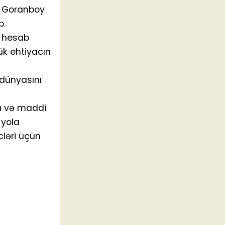
da Goranboy
b.
ş hesab
ük ehtiyacın
 dünyasını
sü və maddi
 yola
cləri üçün