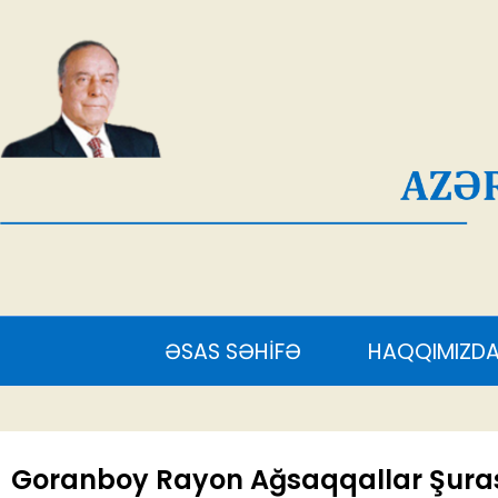
AĞ
ƏSAS SƏHİFƏ
HAQQIMIZDA
S
Goranboy Rayon Ağsaqqallar Şurası