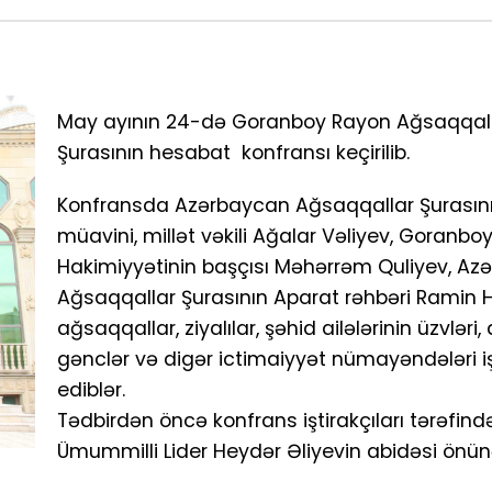
May ayının 24-də Goranboy Rayon Ağsaqqal
Şurasının hesabat konfransı keçirilib.
Konfransda Azərbaycan Ağsaqqallar Şurasın
müavini, millət vəkili Ağalar Vəliyev, Goranbo
Hakimiyyətinin başçısı Məhərrəm Quliyev, Az
Ağsaqqallar Şurasının Aparat rəhbəri Ramin H
ağsaqqallar, ziyalılar, şəhid ailələrinin üzvləri, 
gənclər və digər ictimaiyyət nümayəndələri iş
ediblər.
Tədbirdən öncə konfrans iştirakçıları tərəfind
Ümummilli Lider Heydər Əliyevin abidəsi önün