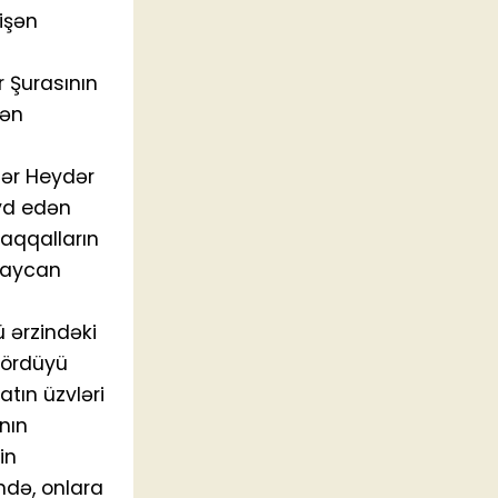
işən
 Şurasının
dən
dər Heydər
yd edən
aqqalların
rbaycan
 ərzindəki
gördüyü
atın üzvləri
nın
in
ndə, onlara