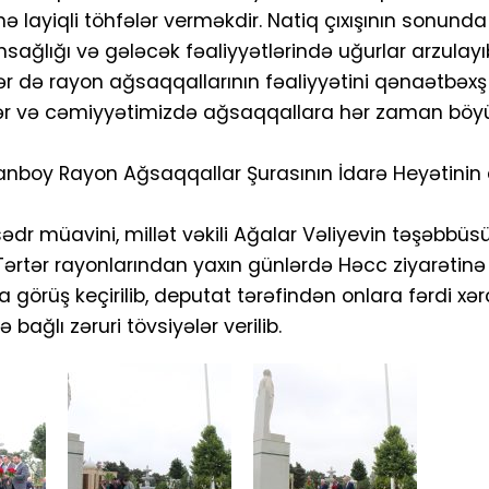
inə layiqli töhfələr verməkdir. Natiq çıxışının sonun
ğlığı və gələcək fəaliyyətlərində uğurlar arzulayı
ər də rayon ağsaqqallarının fəaliyyətini qənaətbəx
yiblər və cəmiyyətimizdə ağsaqqallara hər zaman böy
oranboy Rayon Ağsaqqallar Şurasının İdarə Heyətinin
dr müavini, millət vəkili Ağalar Vəliyevin təşəbbü
Tərtər rayonlarından yaxın günlərdə Həcc ziyarətinə
 görüş keçirilib, deputat tərəfindən onlara fərdi xər
ağlı zəruri tövsiyələr verilib.