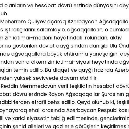
d olanların və hesabat dövrü ərzində dünyasını dəy
nub.
sı Məhərrəm Quliyev açaraq Azərbaycan Ağsaqqallar
ns iştirakçılarını salamlayıb, ağsaqqalların, o cümlə
mizin ictimai-mədəni həyatındakı rolundan, aktiv
ərinə göstərilən dövlət qayğısından danışıb. Ulu Ön
rində ağsaqqallara böyük ehtiramla yanaşdığını qe
ından sonra ölkəmizin ictimai-siyasi həyatında ağs
lıqları təmin edilib. Bu diqqət və qayğı hazırda Azə
indən yüksək səviyyədə davam etdirilir.
 Rəddin Məmmədovun yerli təşkilatın hesabat dövrü
esabat dövrü ərzində Rayon Ağsaqqqallar Şurasının 
ədbbirlərdən ətrafli bəhs edilib. Qeyd olunub ki, təşkil
 oynayaraq əhali arasında Azərbaycan Respublikası
i və xarici siyasətin təbliğ edilməsində, gənclərimiz
in şəhid ailələri və qazilərlə görüşlərin keçirilməsi