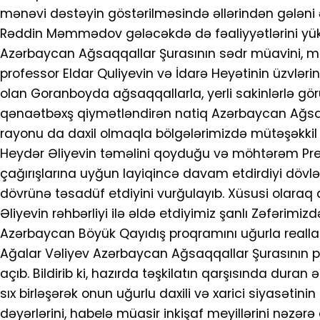
mənəvi dəstəyin göstərilməsində əllərindən gələni 
Rəddin Məmmədov gələcəkdə də fəaliyyətlərini yüksə
Azərbaycan Ağsaqqallar Şurasının sədr müavini, millət
professor Eldar Quliyevin və İdarə Heyətinin üzvləri
olan Goranboyda ağsaqqallarla, yerli sakinlərlə gö
qənaətbəxş qiymətləndirən natiq Azərbaycan Ağsaq
rayonu da daxil olmaqla bölgələrimizdə mütəşəkkil
Heydər Əliyevin təməlini qoyduğu və möhtərəm Pre
çağırışlarına uyğun layiqincə davam etdirdiyi dövlət
dövrünə təsadüf etdiyini vurğulayıb. Xüsusi olaraq
Əliyevin rəhbərliyi ilə əldə etdiyimiz şanlı Zəfəri
Azərbaycan Böyük Qayıdış proqramını uğurla reallaş
Ağalar Vəliyev Azərbaycan Ağsaqqallar Şurasının p
açıb. Bildirib ki, hazırda təşkilatın qarşısında dura
sıx birləşərək onun uğurlu daxili və xarici siyasətin
dəyərlərini, habelə müasir inkişaf meyillərini nəzərə