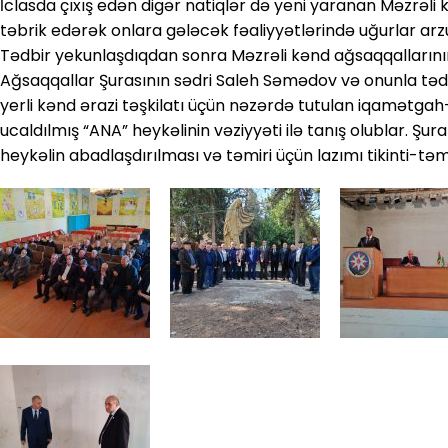
İclasda çıxış edən digər natiqlər də yeni yaranan Məzrəli kə
təbrik edərək onlara gələcək fəaliyyətlərində uğurlar arzu
Tədbir yekunlaşdıqdan sonra Məzrəli kənd ağsaqqallarının xa
Ağsaqqallar Şurasının sədri Saleh Səmədov və onunla tə
yerli kənd ərazi təşkilatı üçün nəzərdə tutulan iqamətgah
ucaldılmış “ANA” heykəlinin vəziyyəti ilə tanış olublar. Ş
heykəlin abadlaşdırılması və təmiri üçün lazımı tikinti-təmir