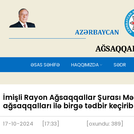
AĞSAQQ
ƏSAS SƏHİFƏ
HAQQIMIZDA
SƏDR
İmişli Rayon Ağsaqqallar Şurası Məz
ağsaqqalları ilə birgə tədbir keçirib
17-10-2024
[17:33]
[
oxundu:
389
]