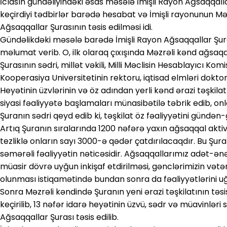
İclasın gündəliyindəki əsas məsələ İmişli Rayon Ağsaqqal
keçirdiyi tədbirlər barədə hesabat və İmişli rayonunun Mə
Ağsaqqallar Şurasının təsis edilməsi idi.
Gündəlikdəki məsələ barədə İmişli Rayon Ağsaqqallar Şu
məlumat verib. O, ilk olaraq çıxışında Məzrəli kənd ağsa
Şurasının sədri, millət vəkili, Milli Məclisin Hesablayıcı Ko
Kooperasiya Universitetinin rektoru, iqtisad elmləri doktor
Heyətinin üzvlərinin və öz adından yerli kənd ərazi təşkila
siyasi fəaliyyətə başlamaları münasibətilə təbrik edib, on
Şuranın sədri qeyd edib ki, təşkilat öz fəaliyyətini gündən-
Artıq Şuranın sıralarında 1200 nəfərə yaxın ağsaqqal aktiv
tezliklə onların sayı 3000-ə qədər çatdırılacaqdır. Bu Şura
səmərəli fəaliyyətin nəticəsidir. Ağsaqqallarımız adət-ə
müasir dövrə uyğun inkişaf etdirilməsi, gənclərimizin vət
olunması istiqamətində bundan sonra da fəaliyyətlərini u
Sonra Məzrəli kəndində Şuranın yeni ərazi təşkilatının tə
keçirilib, 13 nəfər idarə heyətinin üzvü, sədr və müavinləri 
Ağsaqqallar Şurası təsis edilib.