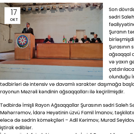
Son dövrdə
17
sədri Saleh
OKT
fəaliyyəti
Şuranın tər
birləşmişd
Şurasının 
ağsaqqal a
və yaxın g
çatdırılac
olunduğu İ
tədbirləri də intensiv və davamlı xarakter daşımağa başla
rayonun Məzrəli kəndinin ağsaqqalları ilə keçirilmişdir.
Tədbirdə İmişli Rayon Ağsaqqallar Şurasının sədri Saleh 
Məhərrəmov, İdarə Heyətinin üzvü Famil İmanov, təşkilatı
eləcə də sədrin köməkçiləri – Adil Kərimov, Murad Seyido
iştirak ediblər.