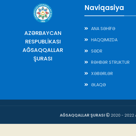
Naviqasiya
ANA SƏHİFƏ
AZƏRBAYCAN
HAQQIMIZDA
RESPUBLİKASI
AĞSAQQALLAR
SƏDR
ŞURASI
RƏHBƏR STRUKTUR
XƏBƏRLƏR
ƏLAQƏ
AĞSAQQALLAR ŞURASI
2020 - 2022 