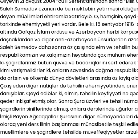
Əliyevin 21 avqust 2004-cü il Sərəncamından sonra “Bilik 
Saleh Səmədov özünün də bu məktəbin yetirməsi olduğun
deyən müəllimləri ehtiramla xatırlayıb. O, həmçinin, qeyd
tarixində əhəmiyyətli yeri vardır. Belə ki, 15 sentyabr 191
altında Qafqaz İslam ordusu və Azərbaycan hərbi korpusu
daşnaklardan və digər anti-azərbaycan ünsürlərdən azad
Saleh Səmədov daha sonra öz çıxışında elm və təhsilin bu
respublikamızın və xalqımızın həyatında çox mühüm əhəmiy
ki, şagirdlərimiz bütün qüvvə və bacarıqlarını sərf edərək 
kimi yetişməlidirlər ki, onların sayəsində doğma respubli
da artsın və ölkəmiz dünya dövlətləri arasında öz layiq old
Çıxış edən digər natiqlər də təhsilin əhəmiyyətindən, onu
danışıblar. Qeyd ediblər ki, elmin, təhsilin keyfiyyəti nə q
qədər inkişaf etmiş olar. Sonra Şura üzvləri və təhsil nü
şagirdlərin siniflərində olmuş, onlara dərslərində uğurlar a
İmişli Rayon Ağsaqqallar Şurasının digər nümayəndələri d
olaraq yeni dərs ilinin başlanması münasibətilə təşkil edilə
müəllimlərə və şagirdlərə təhsildə müvəffəqiyyətlər arzul