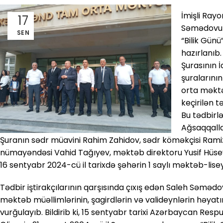
İmişli Ray
17
Səmədovun 
SEN
“Bilik Günü
hazırlanıb
Şurasının İ
şuralarını
orta məktə
keçirilən t
Bu tədbirlə
Ağsaqqalla
Şuranın sədr müavini Rahim Zahidov, sədr köməkçisi Ramiz Ə
nümayəndəsi Vahid Tağıyev, məktəb direktoru Yusif Hüseyn
16 sentyabr 2024-cü il tarixdə şəhərin 1 saylı məktəb-lisey
Tədbir iştirakçılarının qarşısında çıxış edən Saleh Səmədo
məktəb müəllimlərinin, şagirdlərin və valideynlərin həya
vurğulayıb. Bildirib ki, 15 sentyabr tarixi Azərbaycan Res