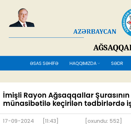
AĞSAQQ
ƏSAS SƏHİFƏ
HAQQIMIZDA
SƏDR
İmişli Rayon Ağsaqqallar Şurasının ü
münasibətilə keçirilən tədbirlərdə iş
17-09-2024
[11:43]
[
oxundu:
552
]