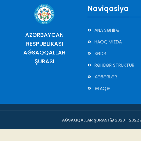
Naviqasiya
ANA SƏHİFƏ
AZƏRBAYCAN
HAQQIMIZDA
RESPUBLİKASI
AĞSAQQALLAR
SƏDR
ŞURASI
RƏHBƏR STRUKTUR
XƏBƏRLƏR
ƏLAQƏ
AĞSAQQALLAR ŞURASI
2020 - 2022 