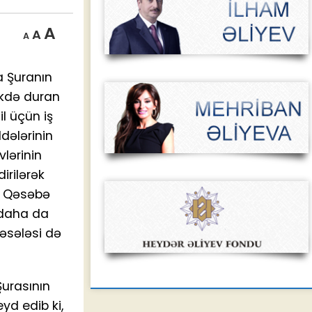
Decrease
Reset
Increase
A
A
A
font
font
size.
font
size.
a Şuranın
size.
likdə duran
il üçün iş
ddələrinin
vlərinin
rilərək
ə Qəsəbə
 daha da
məsələsi də
Şurasının
yd edib ki,