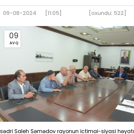
09-08-2024
[11:05]
[
oxundu:
522
]
09
AVQ
sədri Saleh Səmədov rayonun ictimai-siyasi həyatı