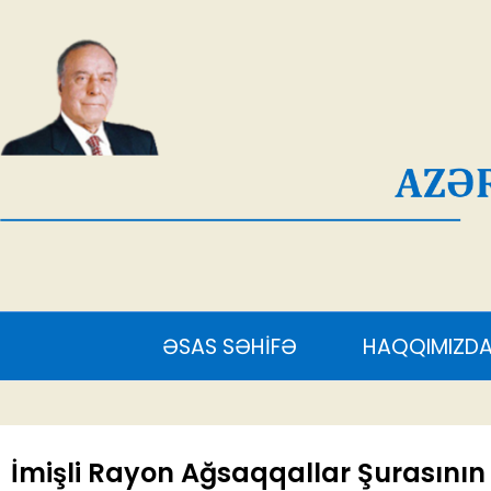
AĞ
ƏSAS SƏHİFƏ
HAQQIMIZDA
S
İmişli Rayon Ağsaqqallar Şurasının üz