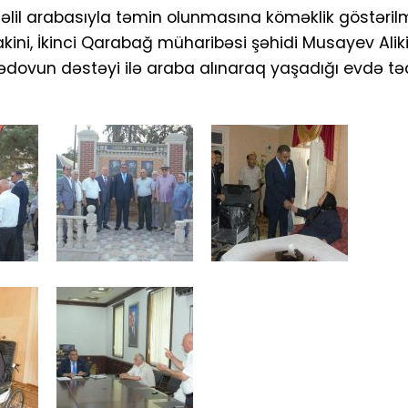
lil arabasıyla təmin olunmasına köməklik göstərilmə
kini, İkinci Qarabağ müharibəsi şəhidi Musayev Alik
mədovun dəstəyi ilə araba alınaraq yaşadığı evdə t