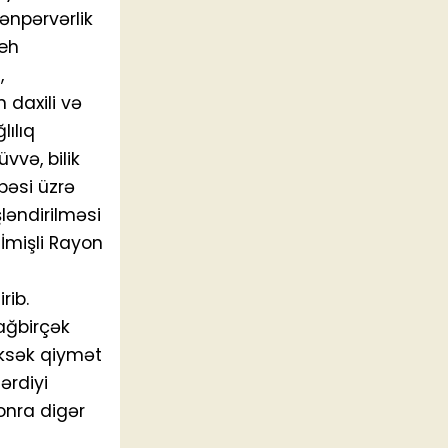
ənpərvərlik
leh
,
 daxili və
lılıq
vvə, bilik
əbəsi üzrə
ləndirilməsi
İmişli Rayon
rib.
 ağbirçək
üksək qiymət
ərdiyi
onra digər