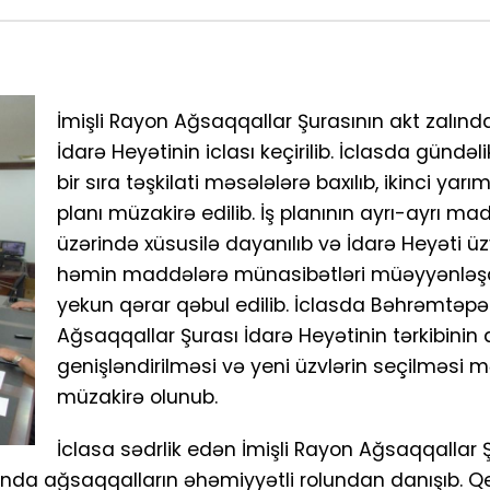
İmişli Rayon Ağsaqqallar Şurasının akt zalınd
İdarə Heyətinin iclası keçirilib. İclasda gündə
bir sıra təşkilati məsələlərə baxılıb, ikinci yarım
planı müzakirə edilib. İş planının ayrı-ayrı ma
üzərində xüsusilə dayanılıb və İdarə Heyəti üz
həmin maddələrə münasibətləri müəyyənləşdi
yekun qərar qəbul edilib. İclasda Bəhrəmtəp
Ağsaqqallar Şurası İdarə Heyətinin tərkibinin
genişləndirilməsi və yeni üzvlərin seçilməsi 
müzakirə olunub.
İclasa sədrlik edən İmişli Rayon Ağsaqqallar 
nda ağsaqqalların əhəmiyyətli rolundan danışıb. Qe