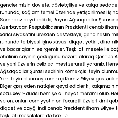
gənclərimizin dövlətə, dövlətçiliyə və xalqa sədaq
ruhunda, sağlam təməl üzərində yetişdirilməsi işi
Səmədov qeyd edib ki, Rayon Ağsaqqallar Şurasının 
Azərbaycan Respublikasının Prezidenti cənab İlham
xarici siyasətini ürəkdən dəstəkləyir, gənc nəslin m
ruhunda tərbiyəsi işinə xüsusi diqqət yetirir, dinam
və bacarıqlarını əsirgəmirlər. Təşkilati məsələ ilə b
əhalinin sayının çoxluğunu nəzərə alaraq Qəsəbə Ağs
və yeni üzvlərin cəlb edilməsi zərurəti yaranıb. Həm
Ağsaqqallar Şurası sədrinin köməkçisi təyin olunmu
Yeni təyin olunmuş köməkçi Ramiz Əliyev göstərilə
Digər çıxış edən natiqlər qeyd ediblər ki, xalqımız
sözü, xeyir-duası həmişə ali həyat məramı olub. 
verən, onları cəmiyyətin ən fəxarətli üzvləri kimi q
diqqət və qayğı indi cənab Prezident İlham Əliyev 
təşkilati məsələlərə də baxılıb.