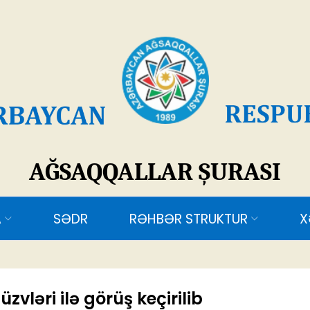
SAQQALLAR ŞURASI
ƏDR
RƏHBƏR STRUKTUR
XƏBƏRLƏR
ƏL
vləri ilə görüş keçirilib