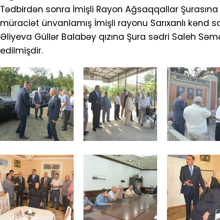
Tədbirdən sonra İmişli Rayon Ağsaqqallar Şurasına ə
müraciət ünvanlamış İmişli rayonu Sarıxanlı kənd sa
Əliyeva Güllər Balabəy qızına Şura sədri Saleh Sə
edilmişdir.