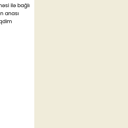
si ilə bağlı
in anası
əqdim