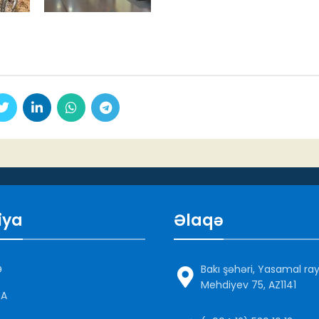
iya
Əlaqə
Ə
Bakı şəhəri, Yasamal ra
Mehdiyev 75, AZ1141
DA