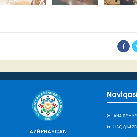
Naviqas
ANA SƏHİF
HAQQIMIZ
AZƏRBAYCAN