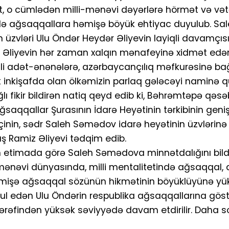
ət, o cümlədən milli-mənəvi dəyərlərə hörmət və vət
ndə ağsaqqallara həmişə böyük ehtiyac duyulub. Sa
üzvləri Ulu Öndər Heydər Əliyevin layiqli davamçısı
 Əliyevin hər zaman xalqın mənafeyinə xidmət edən
illi adət-ənənələrə, azərbaycançılıq məfkurəsinə bağ
ik inkişafda olan ölkəmizin parlaq gələcəyi naminə qü
ağlı fikir bildirən natiq qeyd edib ki, Bəhrəmtəpə qəs
aqqallar Şurasının İdarə Heyətinin tərkibinin geniş
çinin, sədr Saleh Səmədov idarə heyətinin üzvlərinə 
ş Ramiz Əliyevi tədqim edib.
n etimada görə Saleh Səmədova minnətdalığını bildi
ın mənəvi dünyasında, milli mentalitetində ağsaqqal,
Həmişə ağsaqqal sözünün hikmətinin böyüklüyünə y
əbul edən Ulu Öndərin respublika ağsaqqallarına göst
tərəfindən yüksək səviyyədə davam etdirilir. Daha s