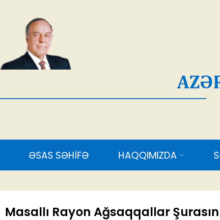
AĞ
ƏSAS SƏHİFƏ
HAQQIMIZDA
SƏDR
Masallı Rayon Ağsaqqallar Şurasını