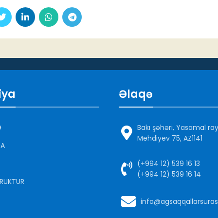
iya
Əlaqə
Ə
Bakı şəhəri, Yasamal ra
Mehdiyev 75, AZ1141
DA
(+994 12) 539 16 13
(+994 12) 539 16 14
RUKTUR
info@agsaqqallarsuras