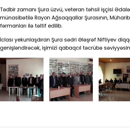
Tədbir zamanı Şura üzvü, veteran təhsil işçisi Ədalət 
münasibətilə Rayon Ağsaqqallar Şurasının, Müharibə,
fərmanları ilə təltif edilib.
İclası yekunlaşdıran Şura sədri Ələşrəf Niftiyev diq
genişləndirəcək, işimizi qabaqcıl təcrübə səviyyəs