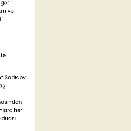
igər
izm və
i
hfə
t Sadıqov,
aş
ymasından
onlara hər
r-duası