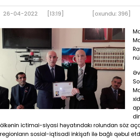
26-04-2022
[13:19]
[
oxundu:
396
]
Ma
Ma
Ra
nü
Əv
So
Ma
xi
ap
di
ölkənin ictimai-siyasi həyatındakı rolundan söz aça
regionların sosial-iqtisadi inkişafı ilə bağlı qəbul 