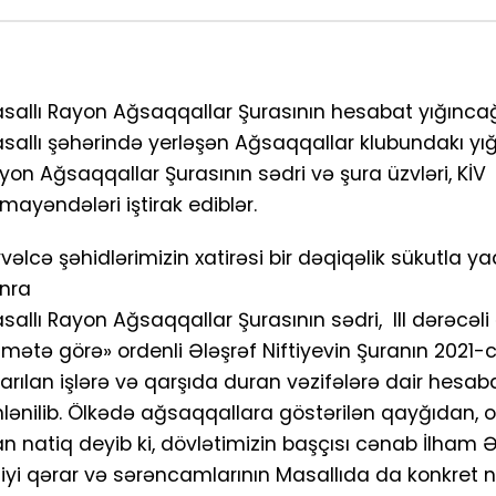
sallı Rayon Ağsaqqallar Şurasının hesabat yığıncağı 
sallı şəhərində yerləşən Ağsaqqallar klubundakı y
yon Ağsaqqallar Şurasının sədri və şura üzvləri, KİV
mayəndələri iştirak ediblər.
vəlcə şəhidlərimizin xatirəsi bir dəqiqəlik sükutla ya
nra
sallı Rayon Ağsaqqallar Şurasının sədri, III dərəcəl
dmətə görə» ordenli Ələşrəf Niftiyevin Şuranın 2021-ci
arılan işlərə və qarşıda duran vəzifələrə dair hesa
nlənilib. Ölkədə ağsaqqallara göstərilən qayğıdan, o
n natiq deyib ki, dövlətimizin başçısı cənab İlham Ə
etdiyi qərar və sərəncamlarının Masallıda da konkret n