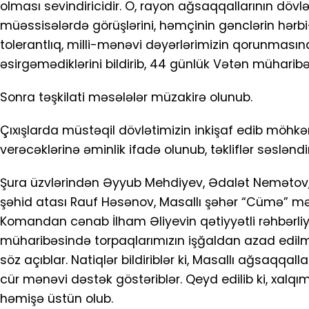
olması sevindiricidir. O, rayon ağsaqqallarının dövlə
müəssisələrdə görüşlərini, həmçinin gənclərin hərbi
tolerantlıq, milli-mənəvi dəyərlərimizin qorunmasın
əsirgəmədiklərini bildirib, 44 günlük Vətən müharib
Sonra təşkilati məsələlər müzakirə olunub.
Çıxışlarda müstəqil dövlətimizin inkişaf edib möh
verəcəklərinə əminlik ifadə olunub, təkliflər səsləndiri
Şura üzvlərindən Əyyub Mehdiyev, Ədalət Nemətov
şəhid atası Rauf Həsənov, Masallı şəhər “Cümə” mə
Komandan cənab İlham Əliyevin qətiyyətli rəhbərliy
müharibəsində torpaqlarımızın işğaldan azad edi
söz açıblar. Natiqlər bildiriblər ki, Masallı ağsaqqall
cür mənəvi dəstək göstəriblər. Qeyd edilib ki, xalq
həmişə üstün olub.