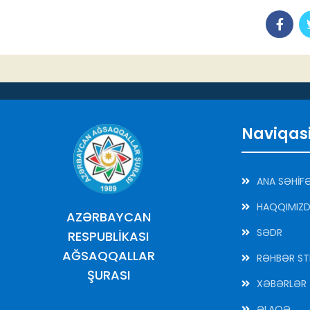
Naviqas
ANA SƏHİF
HAQQIMIZ
AZƏRBAYCAN
SƏDR
RESPUBLİKASI
AĞSAQQALLAR
RƏHBƏR ST
ŞURASI
XƏBƏRLƏR
ƏLAQƏ