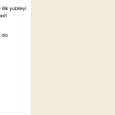
llik yubileyi
əxri
a da