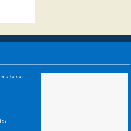
yonu Şəfaət
i.az