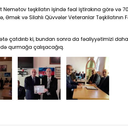
Nemətov təşkilatın işində fəal iştirakına görə və 70 i
 Əmək və Silahlı Qüvvələr Veteranlar Təşkilatının F
qətə çatdırıb ki, bundan sonra da fəaliyyətimizi dah
ində qurmağa çalışacağıq.