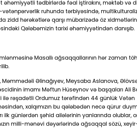
t əhəmiyyətli tədbirlərdə fəal iştirakını, məktəb və d
-vətənpərvərlik ruhunda tərbiyəsində, multikultural
da zidd hərəkətlərə qarşı mübarizədə öz xidmətlərin
əsindəki Qələbəmizin tarixi əhəmiyyətindən danışıb.
kəmlənməsinə Masallı ağsaqqallarının hər zaman tö
lib.
, Məmmədəli Əlinağıyev, Meysaba Aslanova, Əlövsə
scidinin imamı Məftun Hüseynov və başqaları Ali B
i ilə rəşadətli Ordumuz tərəfindən 44 günlük Vətən
lməsindən, xalqımızın bu qələbədən necə qürur du
arı ilk günlərdən şəhid ailələrinin yanlarında olublar, 
ımızın milli-mənəvi dəyərlərində ağsaqqal sözü, xeyi