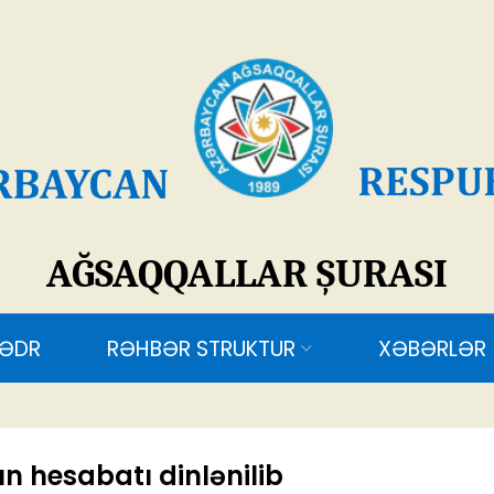
SAQQALLAR ŞURASI
RƏHBƏR STRUKTUR
XƏBƏRLƏR
ƏLAQƏ
n hesabatı dinlənilib