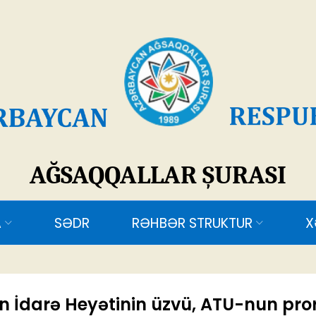
SAQQALLAR ŞURASI
ƏDR
RƏHBƏR STRUKTUR
XƏBƏRLƏR
ƏL
 İdarə Heyətinin üzvü, ATU-nun pror