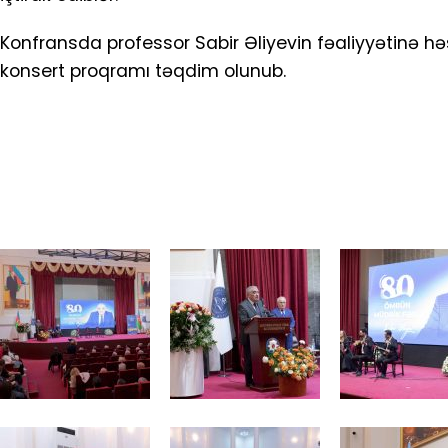
Konfransda professor Sabir Əliyevin fəaliyyətinə həs
konsert proqramı təqdim olunub.