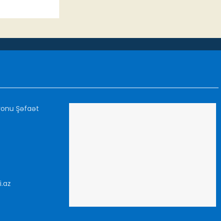
yonu Şəfaət
i.az