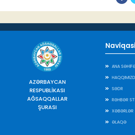
Naviqas
ANA SƏHİF
HAQQIMIZ
AZƏRBAYCAN
SƏDR
RESPUBLİKASI
AĞSAQQALLAR
RƏHBƏR ST
ŞURASI
XƏBƏRLƏR
ƏLAQƏ