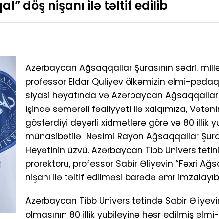
” döş nişanı ilə təltif edilib
Azərbaycan Ağsaqqallar Şurasının sədri, millət
professor Eldar Quliyev ölkəmizin elmi-pedaqo
siyasi həyatında və Azərbaycan Ağsaqqallar 
işində səmərəli fəaliyyəti ilə xalqımıza, Vətən
göstərdiyi dəyərli xidmətlərə görə və 80 illik y
münasibətilə Nəsimi Rayon Ağsaqqallar Şura
Heyətinin üzvü, Azərbaycan Tibb Universitetin
prorektoru, professor Sabir Əliyevin “Fəxri Ağ
nişanı ilə təltif edilməsi barədə əmr imzalayıb
Azərbaycan Tibb Universitetində Sabir Əliye
olmasının 80 illik yubileyinə həsr edilmiş elmi