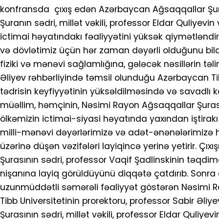
konfransda çıxış edən Azərbaycan Ağsaqqallar Şuras
Şuranın sədri, millət vəkili, professor Eldar Quliye
ictimai həyatındakı fəaliyyətini yüksək qiymətləndir
və dövlətimiz üçün hər zaman dəyərli olduğunu bildir
fiziki və mənəvi sağlamlığına, gələcək nəsillərin t
Əliyev rəhbərliyində təmsil olunduğu Azərbaycan T
tədrisin keyfiyyətinin yüksəldilməsində və savadlı k
müəllim, həmçinin, Nəsimi Rayon Ağsaqqallar Şurası
ölkəmizin ictimai-siyasi həyatında yaxından iştirak
milli-mənəvi dəyərlərimizə və adət-ənənələrimizə
üzərinə düşən vəzifələri layiqincə yerinə yetirir. 
Şurasının sədri, professor Vaqif Şadlinskinin təqdi
nişanına layiq görüldüyünü diqqətə çatdırıb. Sonra 
uzunmüddətli səmərəli fəaliyyət göstərən Nəsimi R
Tibb Universitetinin prorektoru, professor Sabir Əliy
Şurasının sədri, millət vəkili, professor Eldar Quliye