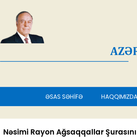
AĞ
ƏSAS SƏHİFƏ
HAQQIMIZDA
S
Nəsimi Rayon Ağsaqqallar Şurasının