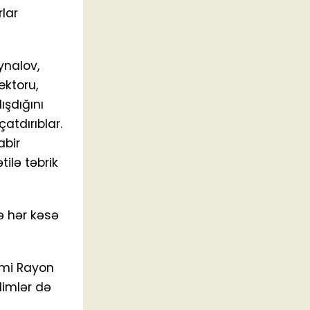
lar
ynalov,
ektoru,
ışdığını
atdırıblar.
abir
ilə təbrik
ə hər kəsə
imi Rayon
dimlər də