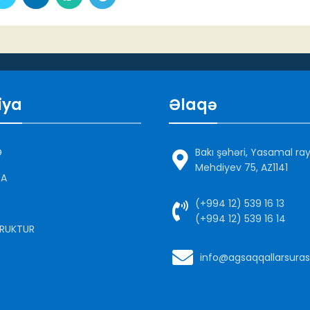
iya
Əlaqə
Ə
Bakı şəhəri, Yasamal ra
Mehdiyev 75, AZ1141
DA
(+994 12) 539 16 13
(+994 12) 539 16 14
RUKTUR
info@agsaqqallarsuras