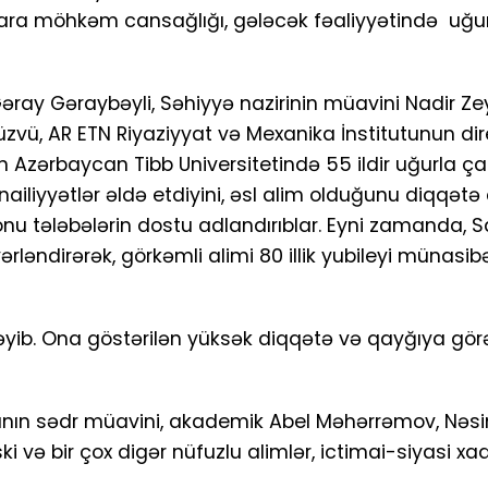
yara möhkəm cansağlığı, gələcək fəaliyyətində uğur
əray Gəraybəyli, Səhiyyə nazirinin müavini Nadir Ze
zvü, AR ETN Riyaziyyat və Mexanika İnstitutunun dir
n Azərbaycan Tibb Universitetində 55 ildir uğurla çal
iliyyətlər əldə etdiyini, əsl alim olduğunu diqqətə ç
onu tələbələrin dostu adlandırıblar. Eyni zamanda, S
əndirərək, görkəmli alimi 80 illik yubileyi münasibət
ləyib. Ona göstərilən yüksək diqqətə və qayğıya gör
ının sədr müavini, akademik Abel Məhərrəmov, Nəs
i və bir çox digər nüfuzlu alimlər, ictimai-siyasi xa