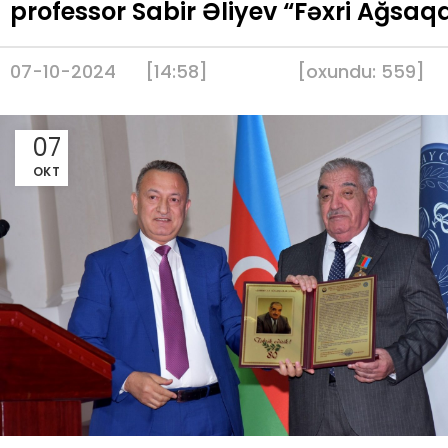
professor Sabir Əliyev “Fəxri Ağsaqqal
07-10-2024
[14:58]
[
oxundu:
559
]
07
OKT