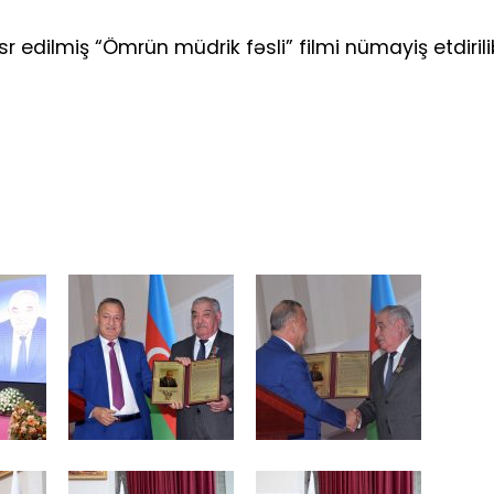
r edilmiş “Ömrün müdrik fəsli” filmi nümayiş etdiril