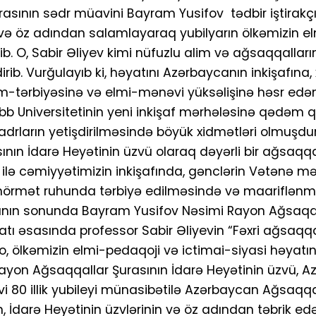
ının sədr müavini Bayram Yusifov tədbir iştirakçıl
vin və öz adından salamlayaraq yubilyarın ölkəmizin e
ib. O, Sabir Əliyev kimi nüfuzlu alim və ağsaqqalları
ib. Vurğulayıb ki, həyatını Azərbaycanın inkişafına, 
əlim-tərbiyəsinə və elmi-mənəvi yüksəlişinə həsr edə
ibb Universitetinin yeni inkişaf mərhələsinə qədəm
adrların yetişdirilməsində böyük xidmətləri olmuşdur
nın İdarə Heyətinin üzvü olaraq dəyərli bir ağsaqqa
ı ilə cəmiyyətimizin inkişafında, gənclərin Vətənə m
 hörmət ruhunda tərbiyə edilməsində və maariflən
Çıxışının sonunda Bayram Yusifov Nəsimi Rayon Ağsaqq
matı əsasında professor Sabir Əliyevin “Fəxri ağsaqq
o, ölkəmizin elmi-pedaqoji və ictimai-siyasi həyatı
ayon Ağsaqqallar Şurasının İdarə Heyətinin üzvü, 
evi 80 illik yubileyi münasibətilə Azərbaycan Ağsaqqa
vin, İdarə Heyətinin üzvlərinin və öz adından təbrik ed