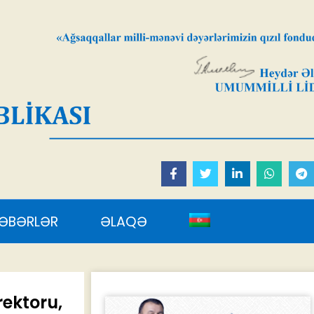
AQƏ
ektoru,