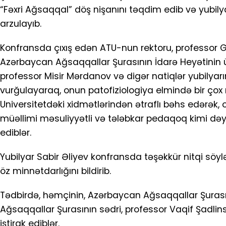
“Fəxri Ağsaqqal” döş nişanını təqdim edib və yubil
arzulayıb.
Konfransda çıxış edən ATU-nun rektoru, professor G
Azərbaycan Ağsaqqallar Şurasının İdarə Heyətinin ü
professor Misir Mərdanov və digər natiqlər yubilyarı
vurğulayaraq, onun patofiziologiya elmində bir çox na
Universitetdəki xidmətlərindən ətraflı bəhs edərək, 
müəllimi məsuliyyətli və tələbkar pedaqoq kimi dəyərl
ediblər.
Yubilyar Sabir Əliyev konfransda təşəkkür nitqi söy
öz minnətdarlığını bildirib.
Tədbirdə, həmçinin, Azərbaycan Ağsaqqallar Şuras
Ağsaqqallar Şurasının sədri, professor Vaqif Şadlinsk
iştirak ediblər.