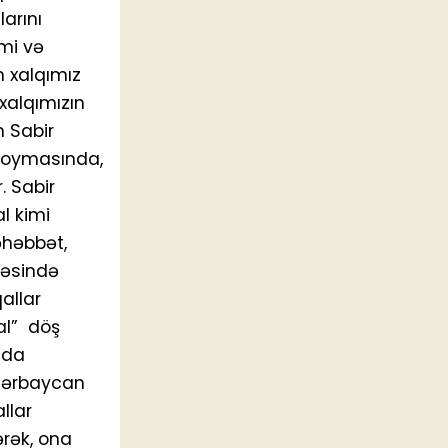
arını
lmi və
n xalqımız
xalqımızın
n Sabir
 qoymasında,
. Sabir
l kimi
əhəbbət,
məsində
allar
al” döş
nda
Azərbaycan
llar
ərək, ona