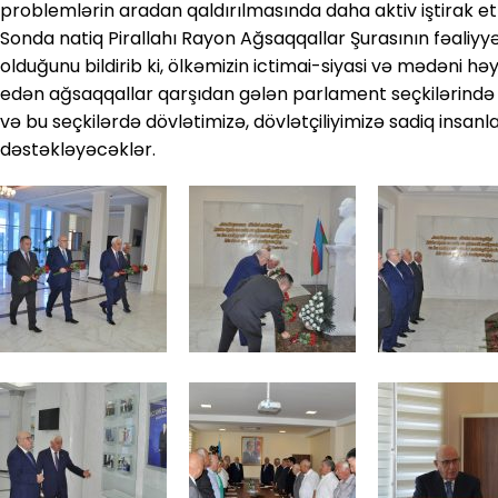
problemlərin aradan qaldırılmasında daha aktiv iştirak etmə
Sonda natiq Pirallahı Rayon Ağsaqqallar Şurasının fəaliyy
olduğunu bildirib ki, ölkəmizin ictimai-siyasi və mədəni h
edən ağsaqqallar qarşıdan gələn parlament seçkilərində də
və bu seçkilərdə dövlətimizə, dövlətçiliyimizə sadiq insanlar
dəstəkləyəcəklər.