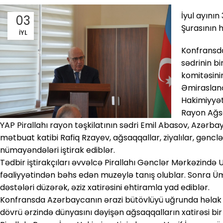
İyul ayının
03
Şurasının h
İYL
Konfransd
sədrinin bi
komitəsini
Əmiraslano
Hakimiyyəti
Rayon Ağsa
YAP Pirallahı rayon təşkilatının sədri Emil Abasov, Azərb
mətbuat katibi Rafiq Rzayev, ağsaqqallar, ziyalılar, gənclə
nümayəndələri iştirak ediblər.
Tədbir iştirakçıları əvvəlcə Pirallahı Gənclər Mərkəzində
fəaliyyətindən bəhs edən muzeylə tanış olublar. Sonra Üm
dəstələri düzərək, əziz xatirəsini ehtiramla yad ediblər.
Konfransda Azərbaycanın ərazi bütövlüyü uğrunda həlak 
dövrü ərzində dünyasını dəyişən ağsaqqalların xatirəsi bir 