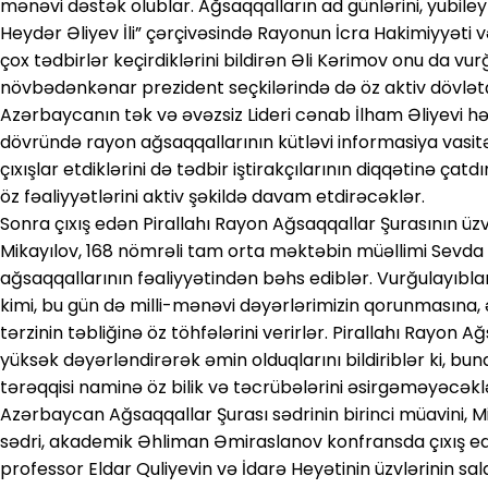
mənəvi dəstək olublar. Ağsaqqalların ad günlərini, yubileyl
Heydər Əliyev İli” çərçivəsində Rayonun İcra Hakimiyyəti və
çox tədbirlər keçirdiklərini bildirən Əli Kərimov onu da vur
növbədənkənar prezident seçkilərində də öz aktiv dövlətçilik
Azərbaycanın tək və əvəzsiz Lideri cənab İlham Əliyevi hə
dövründə rayon ağsaqqallarının kütləvi informasiya vasit
çıxışlar etdiklərini də tədbir iştirakçılarının diqqətinə ça
öz fəaliyyətlərini aktiv şəkildə davam etdirəcəklər.
Sonra çıxış edən Pirallahı Rayon Ağsaqqallar Şurasının üz
Mikayılov, 168 nömrəli tam orta məktəbin müəllimi Sevda 
ağsaqqallarının fəaliyyətindən bəhs ediblər. Vurğulayıbla
kimi, bu gün də milli-mənəvi dəyərlərimizin qorunmasına,
tərzinin təbliğinə öz töhfələrini verirlər. Pirallahı Rayon A
yüksək dəyərləndirərək əmin olduqlarını bildiriblər ki, b
tərəqqisi naminə öz bilik və təcrübələrini əsirgəməyəcəkl
Azərbaycan Ağsaqqallar Şurası sədrinin birinci müavini, Mi
sədri, akademik Əhliman Əmiraslanov konfransda çıxış edər
professor Eldar Quliyevin və İdarə Heyətinin üzvlərinin sala