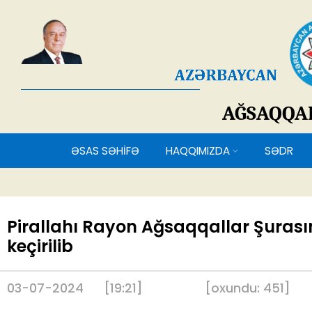
AĞSAQQ
ƏSAS SƏHİFƏ
HAQQIMIZDA
SƏDR
Pirallahı Rayon Ağsaqqallar Şurası
keçirilib
03-07-2024
[19:21]
[
oxundu:
451
]