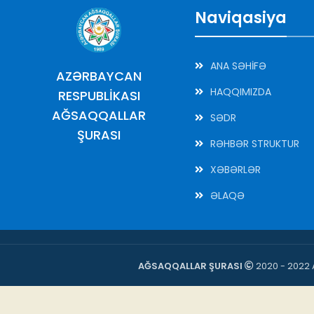
Naviqasiya
ANA SƏHİFƏ
AZƏRBAYCAN
HAQQIMIZDA
RESPUBLİKASI
AĞSAQQALLAR
SƏDR
ŞURASI
RƏHBƏR STRUKTUR
XƏBƏRLƏR
ƏLAQƏ
AĞSAQQALLAR ŞURASI
2020 - 2022 