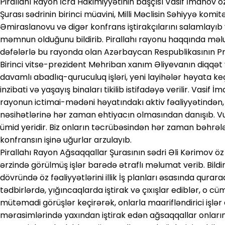
Pirallahı Rayon İcra Hakimiyyətinin başçısı Vasif İmanov 
Şurası sədrinin birinci müavini, Milli Məclisin Səhiyyə kom
Əmiraslanovu və digər konfrans iştirakçılarını salamlayıb
məmnun olduğunu bildirib. Pirallahı rayonu haqqında məlu
dəfələrlə bu rayonda olan Azərbaycan Respublikasının Pr
Birinci vitse-prezident Mehriban xanım Əliyevanın diqqət
davamlı abadlıq-quruculuq işləri, yeni layihələr həyata keçi
inzibati və yaşayış binaları tikilib istifadəyə verilir. Vasif
rayonun ictimai-mədəni həyatındakı aktiv fəaliyyətindən, 
nəsihətlərinə hər zaman ehtiyacın olmasından danışıb. Vu
ümid yeridir. Biz onların təcrübəsindən hər zaman bəhrələ
konfransın işinə uğurlar arzulayıb.
Pirallahı Rayon Ağsaqqallar Şurasının sədri Əli Kərimov ö
ərzində görülmüş işlər barədə ətraflı məlumat verib. Bildiri
dövründə öz fəaliyyətlərini illik İş planları əsasında qurar
tədbirlərdə, yığıncaqlarda iştirak və çıxışlar ediblər, o
mütəmadi görüşlər keçirərək, onlarla maarifləndirici işlər
mərasimlərində yaxından iştirak edən ağsaqqallar onların 