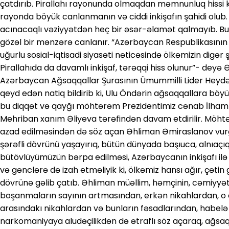
çatdırıb. Pirallahı rayonunda olmaqdan məmnunluq hissi keç
rayonda böyük canlanmanın və ciddi inkişafın şahidi olub. 
acınacaqlı vəziyyətdən heç bir əsər-əlamət qalmayıb. Bu
gözəl bir mənzərə canlanır. “Azərbaycan Respublikasının 
uğurlu sosial-iqtisadi siyasəti nəticəsində ölkəmizin digər
Pirallahıda da davamlı inkişaf, tərəqqi hiss olunur”- dey
Azərbaycan Ağsaqqallar Şurasının Ümummilli Lider Heydər 
qeyd edən natiq bildirib ki, Ulu Öndərin ağsaqqallara böyük
bu diqqət və qayğı möhtərəm Prezidentimiz cənab İlham Ə
Mehriban xanım Əliyeva tərəfindən davam etdirilir. Möht
azad edilməsindən də söz açan Əhliman Əmiraslanov vurğ
şərəfli dövrünü yaşayırıq, bütün dünyada başıuca, alnıaçıq g
bütövlüyümüzün bərpa edilməsi, Azərbaycanın inkişafı ilə b
və gənclərə də izah etməliyik ki, ölkəmiz hansı ağır, çəti
dövrünə gəlib çatıb. Əhliman müəllim, həmçinin, cəmiyyə
boşanmaların sayının artmasından, erkən nikahlardan, 
arasındakı nikahlardan və bunların fəsadlarından, habelə 
narkomaniyaya aludəçilikdən də ətraflı söz açaraq, ağsaq