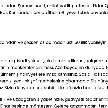
ından Şuranın sədri, millət vəkili, professor Eldar Q
li Baş Komandan cənab İlham Əliyevə təbrik ünvanla
dından və şəxsən öz adımdan Sizi 60 illik yubileyini
mizin iqtisadi yüksəlişinin təmin edilməsi, xalqımızın
yyətinin möhkəmləndirilməsi, Azərbaycanın dünyada t
ülməmiş nailiyyətlərə imza atmısınız. Sosial-iqtisad
izi yeni inkişaf mərhələsinə çixarmaqla Siz dünya 
ız Sizin dünyada söz sahibi olmağınızla haqlı qürur hi
k və uzaqgörən siyasətinizlə, gətiyyətli tədbirlərini
Müharibəsində möhtəşəm Qələbə qazanmasını təmi