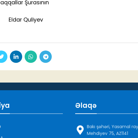
aqqallar Şurasının
ar Quliyev
iya
Əlaqə
Ə
Bakı şəhəri, Yasamal ra
Mehdiyev 75, AZ1141
DA