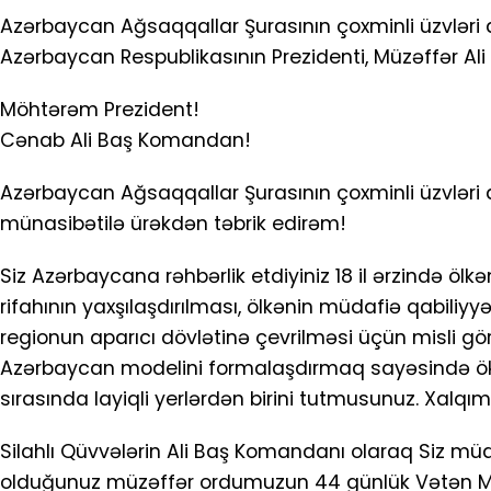
Azərbaycan Ağsaqqallar Şurasının çoxminli üzvləri ad
Azərbaycan Respublikasının Prezidenti, Müzəffər A
Möhtərəm Prezident!
Cənab Ali Baş Komandan!
Azərbaycan Ağsaqqallar Şurasının çoxminli üzvləri a
münasibətilə ürəkdən təbrik edirəm!
Siz Azərbaycana rəhbərlik etdiyiniz 18 il ərzində ölkə
rifahının yaxşılaşdırılması, ölkənin müdafiə qabili
regionun aparıcı dövlətinə çevrilməsi üçün misli gör
Azərbaycan modelini formalaşdırmaq sayəsində ökəm
sırasında layiqli yerlərdən birini tutmusunuz. Xalqım
Silahlı Qüvvələrin Ali Baş Komandanı olaraq Siz müdri
olduğunuz müzəffər ordumuzun 44 günlük Vətən 