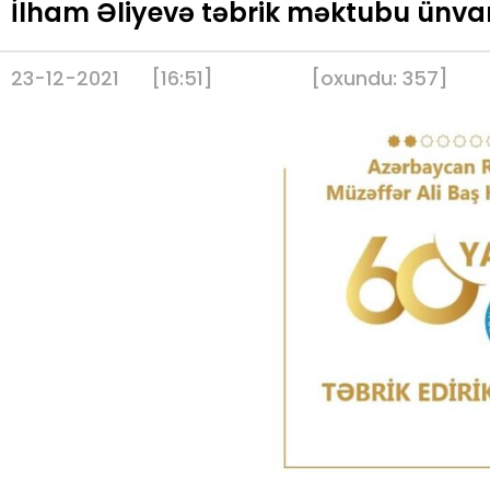
İlham Əliyevə təbrik məktubu ünva
23-12-2021
[16:51]
[
oxundu:
357
]