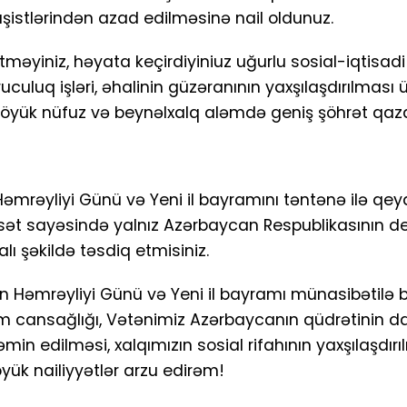
faşistlərindən azad edilməsinə nail oldunuz.
əyiniz, həyata keçirdiyiniuz uğurlu sosial-iqtisadi 
luq işləri, əhalinin güzəranının yaxşılaşdırılması 
 böyük nüfuz və beynəlxalq aləmdə geniş şöhrət qaza
əmrəyliyi Günü və Yeni il bayramını təntənə ilə qey
yasət sayəsində yalnız Azərbaycan Respublikasının de
ı şəkildə təsdiq etmisiniz.
rının Həmrəyliyi Günü və Yeni il bayramı münasibətilə 
əm cansağlığı, Vətənimiz Azərbaycanın qüdrətinin 
təmin edilməsi, xalqımızın sosial rifahının yaxşılaşdır
ük nailiyyətlər arzu edirəm!