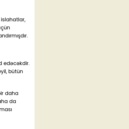
islahatlar,
üçün
ndırmışdır.
d edəcəkdir.
yil, bütün
bir daha
daha da
ılması