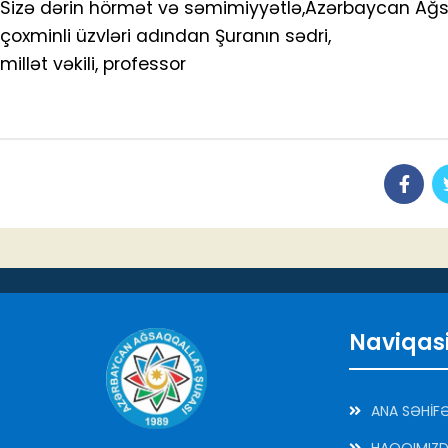
Sizə dərin hörmət və səmimiyyətlə,Azərbaycan Ağs
çoxminli üzvləri adından Şuranın sədri,
millət vəkili, professor Eld
Naviqas
ANA SƏHİF
HAQQIMIZ