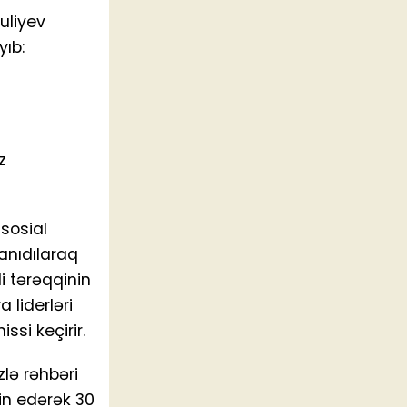
uliyev
yıb:
z
 sosial
anıdılaraq
i tərəqqinin
liderləri
ssi keçirir.
zlə rəhbəri
n edərək 30