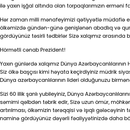
ilə yaxın işğal altında olan torpaqlarımızın erməni 
Hər zaman milli mənafeyimizi qətiyyətlə müdafiə etm
ölkəmizdə gündən-günə genişlənən abadlıq və qurucu
gördüyünüz təsirli tədbirlər Sizə xalqımız arasında
Hörmətli cənab Prezident!
Yaxın günlərdə xalqımız Dünya Azərbaycanlılarının H
Siz ölkə başçısı kimi həyata keçirdiyiniz müdrik si
Dünya azərbaycanlılarının lideri olduğunuzu birmənal
Sizi 60 illik şanlı yubileyiniz, Dünya Azərbaycanlıla
səmimi qəlbdən təbrik edir, Sizə uzun ömür, möhk
artırılması, ölkəmizin tərəqqisi və işıqlı gələcəyinin 
naminə gördüyünüz dəyərli fəaliyyətinizdə daha böy