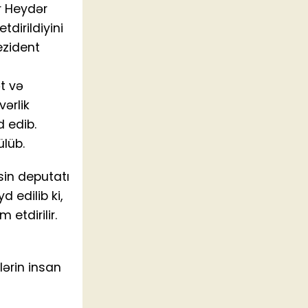
r Heydər
dirildiyini
ezident
t və
ərlik
d edib.
ülüb.
sin deputatı
 edilib ki,
etdirilir.
lərin insan