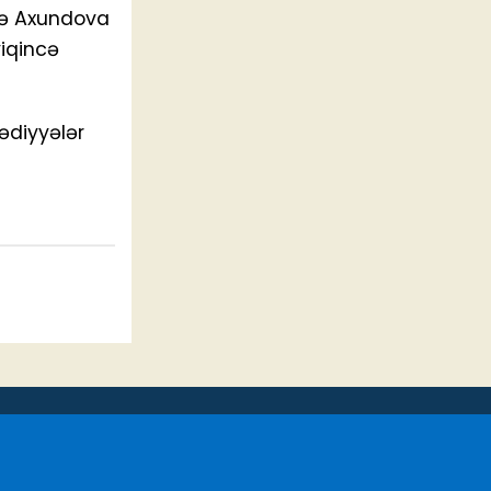
yyə Axundova
yiqincə
hədiyyələr