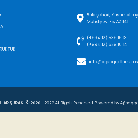
Ə
Bakı şəhəri, Yasamal ra
Mehdiyev 75, AZ1141
DA
(+994 12) 539 16 13
(+994 12) 539 16 14
RUKTUR
info@agsaqqallarsuras
LAR ŞURASI
2020 - 2022 All Rights Reserved. Powered by Ağsaqqal