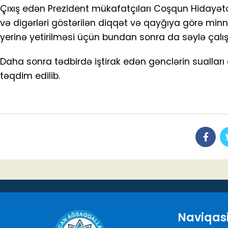
Çıxış edən Prezident mükafatçıları Coşqun Hidayət
və digərləri göstərilən diqqət və qayğıya görə minnətd
yerinə yetirilməsi üçün bundan sonra da səylə çalış
Daha sonra tədbirdə iştirak edən gənclərin sualları c
təqdim edilib.
Naviqas