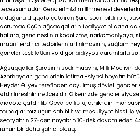
möhtəşəm Qələbə qazanan mərd övladlarımız respub
təcəssümüdür. Gənclərimizi milli-mənəvi dəyərləri
olduğunu diqqətə çatdıran Şura sədri bildirib ki, xü
qorumaq üçün ağsaqqalların fəaliyyətini daha da g
hallara, gənc nəslin alkoqolizmə, narkomaniyaya, siqa
maarifləndirici tədbirlərin artırılmasının, sağlam həy
gənclər təşkilatları və digər aidiyyəti qurumlarla sı
Ağsaqqallar Şurasının sədr müavini, Milli Məclisin de
Azərbaycan gənclərinin ictimai-siyasi həyatın bütün
Heydər Əliyev tərəfindən qoyulmuş dövlət gənclər 
etdirilməsinin nəticəsidir. Ölkəmizdə gənclər siyasə
diqqətə çatdırılıb. Qeyd edilib ki, etnik-dini mənsub
torpaqlarımız üçün sahiblik və məsuliyyət hissi ilə y
sentyabrın 27-dən noyabrın 10-dək davam edən 44
ruhun bir daha şahidi olduq.