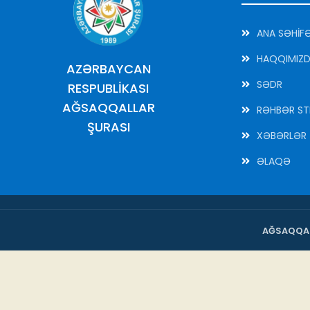
ANA SƏHİF
HAQQIMIZ
AZƏRBAYCAN
SƏDR
RESPUBLİKASI
AĞSAQQALLAR
RƏHBƏR ST
ŞURASI
XƏBƏRLƏR
ƏLAQƏ
AĞSAQQAL