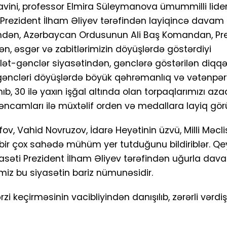
avini, professor Elmira Süleymanova ümummilli lide
Prezident İlham Əliyev tərəfindən layiqincə davam et
ndən, Azərbaycan Ordusunun Ali Baş Komandan, Pr
dən, əsgər və zabitlərimizin döyüşlərdə göstərdiyi
ət-gənclər siyasətindən, gənclərə göstərilən diqqə
n gəncləri döyüşlərdə böyük qəhrəmanlıq və vətənpərv
 30 ilə yaxın işğal altında olan torpaqlarımızı aza
rəncamları ilə müxtəlif orden və medallara layiq gör
v, Vahid Novruzov, İdarə Heyətinin üzvü, Milli Məcli
ir çox sahədə mühüm yer tutduğunu bildiriblər. Qeyd
əti Prezident İlham Əliyev tərəfindən uğurla davam 
miz bu siyasətin bariz nümunəsidir.
keçirməsinin vacibliyindən danışılıb, zərərli vərdiş