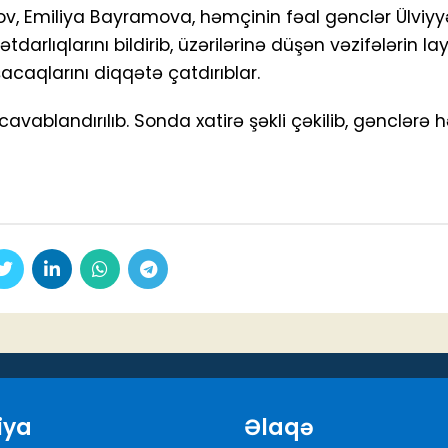
ov, Emiliya Bayramova, həmçinin fəal gənclər Ülvi
arlıqlarını bildirib, üzərilərinə düşən vəzifələrin la
acaqlarını diqqətə çatdırıblar.
avablandırılıb. Sonda xatirə şəkli çəkilib, gənclərə 
iya
Əlaqə