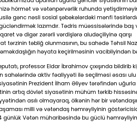
likamızda aparılan uğurlu gənclər siyasətinin bar
mizə hörmət və vətənpərvərlik ruhunda yetişdirməyi
susilə gənc nəsli sosial şəbəkələrdəki mənfi təsirlər
ücləndirmək lazımdır. Tədris müəssisələrində baş 
ret və digər zərərli vərdişlərə aludəçiliyinə qarşı
at tərzinin təbliğ olunmasının, bu sahədə Təhsil Nazir
x əməkdaşlığın həyata keçirilməsinin vacibliyindən bə
putatı, professor Eldar İbrahimov çıxışında bildirib k
 sahələrində aktiv fəaliyyəti ilə seçilməsi əsası ul
siyasətinin Prezident İlham Əliyev tərəfindən uğur
tinin artıq dövlət siyasətinin mühüm tərkib hissəsinə
iyyətindən asılı olmayaraq, ölkənin hər bir vətəndaşı
aşaması milli və vətəndaş həmrəyliyinin göstəricisidi
 günlük Vətən müharibəsində bu güclü həmrəyliyin