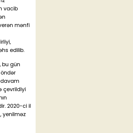
iz
n vacib
dən
verən mənfi
liyi,
hs edilib.
i, bu gün
u öndər
la davam
 çevrildiyi
nın
r. 2020-ci il
, yenilməz