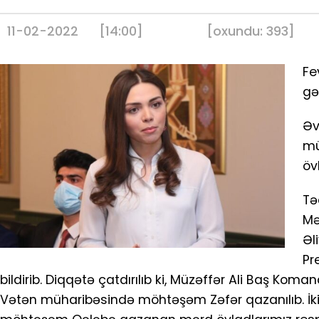
11-02-2022
[14:00]
[
oxundu:
393
]
Fe
gə
Əv
mü
öv
Tə
Mə
Əl
Pr
bildirib. Diqqətə çatdırılıb ki, Müzəffər Ali Baş Kom
Vətən müharibəsində möhtəşəm Zəfər qazanılıb. İkin