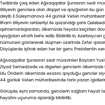
Tədbirdə çıxış edən Ağsaqqallar Şurasının sədr mü
Əliyevin gənclərə olan diqqət və qayğısının bu gün 
deyib. E.Süleymanova 44 günlük Vətən müharibəsi
İlham Əliyevin rəhbərliyi ilə qazandığı şanlı Qələbə
qəhrəmanlıqlardan, ölkəmizdə həyata keçirilən dövl
qayğıdan ətraflı bəhs edib. Bildirilib ki, Azərbayca
nümunəsi göstərərək düşmən üzərində Zəfər qazanıb,
Döyüşlərdə iştirak edən hər bir gənc Prezidentin sə
Ağsaqqallar Şurasının sədr müavinləri Bayram Yusifo
Ziyad Səmədzadə və digərləri gənclərin ölkəmizdə b
Ulu Öndərin ölkəmizdə əsasını qoyduğu gənclər siyas
44 günlük Vətən müharibəsində tarix yazan igidləri
Görüşdə, eyni zamanda, gənclərin sağlam həyat tərzi 
həyatını uçuruma apardığı bildirilib.