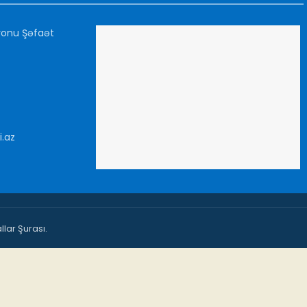
yonu Şəfaət
i.az
lar Şurası.