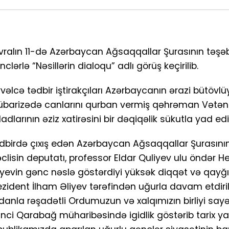
vralın 11-də Azərbaycan Ağsaqqallar Şurasının təşə
nclərlə “Nəsillərin dialoqu” adlı görüş keçirilib.
vəlcə tədbir iştirakçıları Azərbaycanın ərazi bütöv
barizədə canlarını qurban vermiş qəhrəman Vətən
ladlarının əziz xatirəsini bir dəqiqəlik sükutla yad edi
dbirdə çıxış edən Azərbaycan Ağsaqqallar Şurasının s
clisin deputatı, professor Eldar Quliyev ulu öndər H
iyevin gənc nəslə göstərdiyi yüksək diqqət və qayğ
ezident İlham Əliyev tərəfindən uğurla davam etdiril
andanla rəşadətli Ordumuzun və xalqımızın birliyi say
ci Qarabağ müharibəsində igidlik göstərib tarix ya