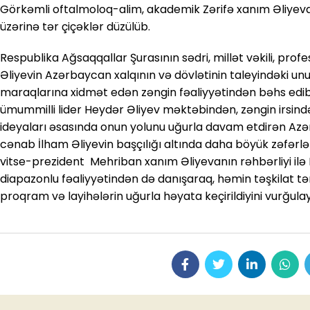
Görkəmli oftalmoloq-alim, akademik Zərifə xanım Əliyevan
üzərinə tər çiçəklər düzülüb.
Respublika Ağsaqqallar Şurasının sədri, millət vəkili, prof
Əliyevin Azərbaycan xalqının və dövlətinin taleyindəki unu
maraqlarına xidmət edən zəngin fəaliyyətindən bəhs edib. 
ümummilli lider Heydər Əliyev məktəbindən, zəngin irsin
ideyaları əsasında onun yolunu uğurla davam etdirən Azə
cənab İlham Əliyevin başçılığı altında daha böyük zəfərlər
vitse-prezident Mehriban xanım Əliyevanın rəhbərliyi il
diapazonlu fəaliyyətindən də danışaraq, həmin təşkilat t
proqram və layihələrin uğurla həyata keçirildiyini vurğulay