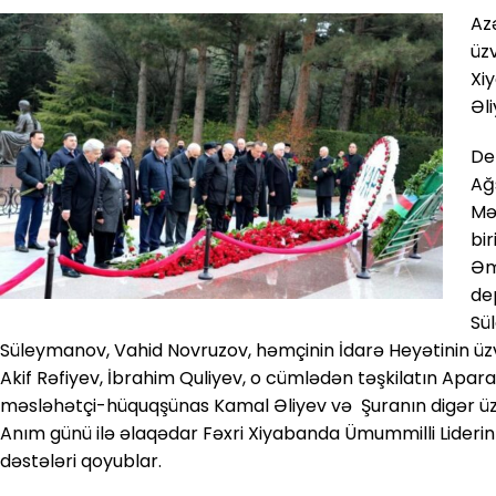
Az
üzv
Xi
Əli
De
Ağs
Məc
bi
Əm
de
Sü
Süleymanov, Vahid Novruzov, həmçinin İdarə Heyətinin üzv
Akif Rəfiyev, İbrahim Quliyev, o cümlədən təşkilatın Apar
məsləhətçi-hüquqşünas Kamal Əliyev və Şuranın digər üzv
Anım günü ilə əlaqədar Fəxri Xiyabanda Ümummilli Liderin 
dəstələri qoyublar.