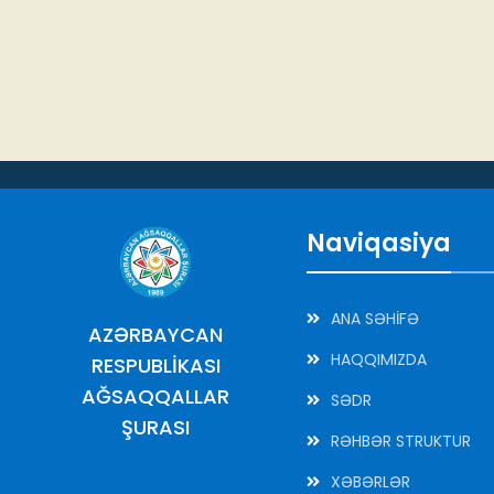
Naviqasiya
ANA SƏHİFƏ
AZƏRBAYCAN
HAQQIMIZDA
RESPUBLİKASI
AĞSAQQALLAR
SƏDR
ŞURASI
RƏHBƏR STRUKTUR
XƏBƏRLƏR