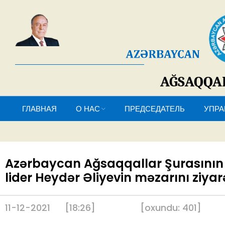
AĞSAQQ
ГЛАВНАЯ
О НАС
ПРЕДСЕДАТЕЛЬ
У
Azərbaycan Ağsaqqallar Şurasının 
lider Heydər Əliyevin məzarını ziyar
11-12-2021
[18:26]
[
oxundu:
401
]