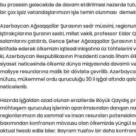
bu prosesin gələcəkdə də davam etdirilməsi nəzərdə tutulub
bir çox işsiz vətandaşlarımızın işlə təmin olunması deməkd
Azərbaycan Ağsaqqallar Şurasının sədr müavini, regionu
iştirakçılarına Şuranın sədri, millət vəkili, professor Eldar 
salamlarını çatdırıb, Gəncə Şəhər Ağsaqqallar Şurasının
istifadə edərək ölkəmizin iqtisadi inkişafına öz töhfələrini
ki, Azərbaycan Respublikasının Prezidenti cənab İlham Əli
siyasət nəticəsində ölkəmiz dünya miqyasında davamlı və 
maliyyə resurslarına malik bir dövlətə çevrilib. Azərbayca
nüfuzu, mükəmməl ordu quruculuğu 30 il işğal altında qal
nəticələnib.
Hazırda işğaldan azad olunan ərazilərdə Böyük Qayıdış pr
möhtəşəm quruculuq işlərinin aparılmasından danışan nati
regionlarımızın da xammal və insan resursları potensialı
baxımından konfransın mövzusu olan ölkəmizdə yüngül sən
aktual hesab edilə bilər. Bayram Yusifov bir daha konfran