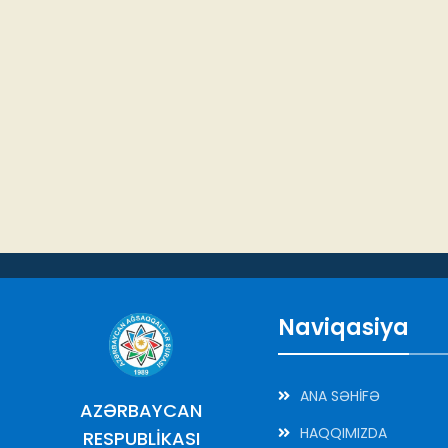
Naviqasiya
ANA SƏHİFƏ
AZƏRBAYCAN
HAQQIMIZDA
RESPUBLİKASI