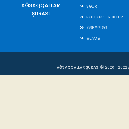
AĞSAQQALLAR
SƏDR
ŞURASI
RƏHBƏR STRUKTUR
XƏBƏRLƏR
ƏLAQƏ
AĞSAQQALLAR ŞURASI
2020 - 2022 