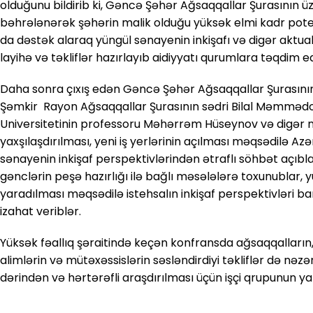
olduğunu bildirib ki, Gəncə Şəhər Ağsaqqallar Şurasının ü
bəhrələnərək şəhərin malik olduğu yüksək elmi kadr pot
da dəstək alaraq yüngül sənayenin inkişafı və digər aktua
layihə və təkliflər hazırlayıb aidiyyatı qurumlara təqdim e
Daha sonra çıxış edən Gəncə Şəhər Ağsaqqallar Şurasını
Şəmkir Rayon Ağsaqqallar Şurasının sədri Bilal Məmməd
Universitetinin professoru Məhərrəm Hüseynov və digər nat
yaxşılaşdırılması, yeni iş yerlərinin açılması məqsədilə
sənayenin inkişaf perspektivlərindən ətraflı söhbət açıbl
gənclərin peşə hazırlığı ilə bağlı məsələlərə toxunublar, 
yaradılması məqsədilə istehsalın inkişaf perspektivləri ba
izahat veriblər.
Yüksək fəallıq şəraitində keçən konfransda ağsaqqalların,
alimlərin və mütəxəssislərin səsləndirdiyi təkliflər də n
dərindən və hərtərəfli araşdırılması üçün işçi qrupunun ya