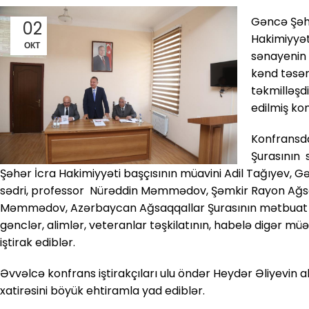
Gəncə Şəhə
02
Hakimiyyəti
ОКТ
sənayenin i
kənd təsər
təkmilləşd
edilmiş kon
Konfransd
Şurasının 
Şəhər İcra Hakimiyyəti başçısının müavini Adil Tağıyev, 
sədri, professor Nürəddin Məmmədov, Şəmkir Rayon Ağsaqq
Məmmədov, Azərbaycan Ağsaqqallar Şurasının mətbuat ka
gənclər, alimlər, veteranlar təşkilatının, habelə digər m
iştirak ediblər.
Əvvəlcə konfrans iştirakçıları ulu öndər Heydər Əliyevin a
xatirəsini böyük ehtiramla yad ediblər.