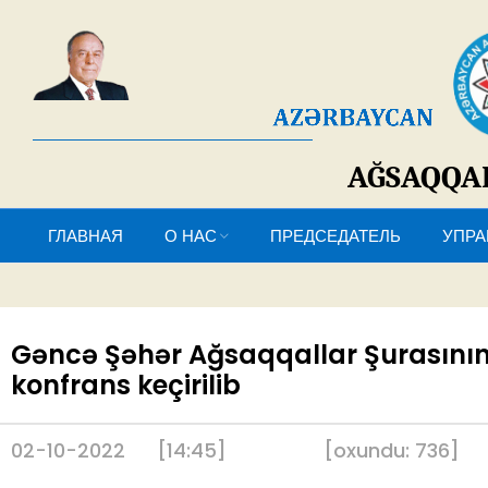
AĞSAQQ
ГЛАВНАЯ
О НАС
ПРЕДСЕДАТЕЛЬ
У
Gəncə Şəhər Ağsaqqallar Şurasının tə
konfrans keçirilib
02-10-2022
[14:45]
[
oxundu:
736
]