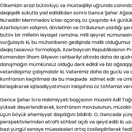
Ölkəmizin ərazi bütövlüyü və müstəqilliyi uğrunda canından
dəqiqəlik sükütla yad edildikdən sonra Gəncə Şəhər Ağsaq
Nürəddin Məmmədov iclası açaraq, öz çıxışında 44 günl
Azərbaycan xalqının, dövlətinin və Ordusunun yazdığı şə
bütöv bir millətin ləyaqət rəmzinə, milli qeyrət nümunəs
vurğulayıb ki, bu müharibənin gedişində malik olduğumu
dəqiq təsəvvür formalaşdı, Azərbaycan Republikasının Pre
Komandan İlham Əliyevin rəhbərliyi altında daha da qüdrə
danışmağın mümkünsüz olduğu dərk edildi və biz ağsaqqal
vətəndaşımız çalışmalıdır ki, Vətənimiz daha da güclü və qü
konfransın keçirilməsi də bu məqsədə xidmət edir və ümid 
birləşdirərək iqtisadiyyatımızın inkişafına öz töhfəmizi ver
Gəncə Şəhər İcra Hakimiyyəti başçısının müavini Adil Tağı
yüksək dəyərləndirərək, konfransın movzusunun, müzaki
üçün böyük əhəmiyyət daşıdığını bildirib. O, Gəncədə yün
perspektivlərindən ətraflı söhbət açıb və qeyd edib ki, 
bəzi yüngül sənaye müəssisələri artıq özəlləşdirilərək fəa