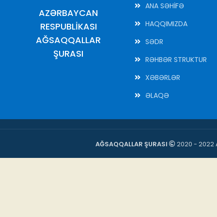
ANA SƏHİFƏ
AZƏRBAYCAN
HAQQIMIZDA
RESPUBLİKASI
AĞSAQQALLAR
SƏDR
ŞURASI
RƏHBƏR STRUKTUR
XƏBƏRLƏR
ƏLAQƏ
AĞSAQQALLAR ŞURASI
2020 - 2022 