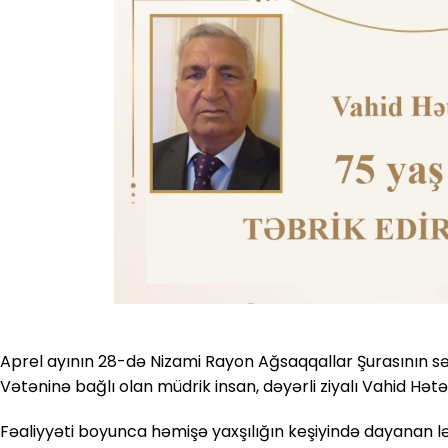
Aprel ayının 28-də Nizami Rayon Ağsaqqallar Şurasının sə
Vətəninə bağlı olan müdrik insan, dəyərli ziyalı Vahid H
Fəaliyyəti boyunca həmişə yaxşılığın keşiyində dayanan l