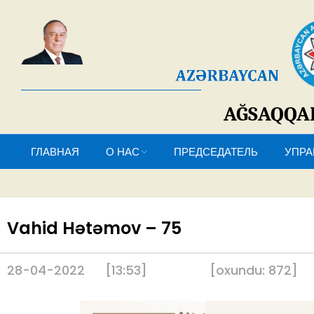
AĞSAQQ
ГЛАВНАЯ
О НАС
ПРЕДСЕДАТЕЛЬ
У
Vahid Hətəmov – 75
28-04-2022
[13:53]
[
oxundu:
872
]