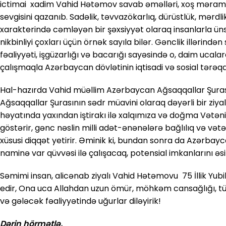
ictimai xadim Vahid Hətəmov savab əməlləri, xoş məramlı i
sevgisini qazanıb. Sadəlik, təvvazökarlıq, dürüstlük, mərdlik
xarakterində cəmləyən bir şəxsiyyət olaraq insanlarla ün
nikbinliyi çoxları üçün örnək sayıla bilər. Gənclik illər
fəaliyyəti, işgüzarlığı və bacarığı sayəsində o, daim ucala
çalışmaqla Azərbaycan dövlətinin iqtisadi və sosial tərəq
Hal-hazırda Vahid müəllim Azərbaycan Ağsaqqallar Şurası
Ağsaqqallar Şurasının sədr müavini olaraq dəyərli bir ziyalı
həyatında yaxından iştirakı ilə xalqımıza və doğma Vətən
göstərir, gənc nəslin milli adət-ənənələrə bağlılıq və vət
xüsusi diqqət yetirir. Əminik ki, bundan sonra da Azərbayca
naminə var qüvvəsi ilə çalışacaq, potensial imkanlarını ə
Səmimi insan, alicənab ziyalı Vahid Hətəmovu 75 İllik Yub
edir, Ona uca Allahdan uzun ömür, möhkəm cansağlığı, tük
və gələcək fəaliyyətində uğurlar diləyirik!
Dərin hörmətlə,