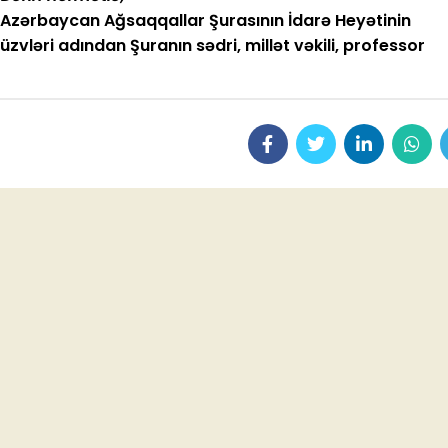
Azərbaycan Ağsaqqallar Şurasının İdarə Heyətinin
üzvləri adından Şuranın sədri, millət vəkili, prof