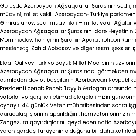
Görüşdə Azərbaycan Ağsaqqallar Şurasının sədri, millə
müavini, millət vəkili, Azərbaycan-Türkiyə parlamen
Əmiraslanov, sədr müavinləri – millət vəkili Ağala
Azərbaycan Ağsaqqallar Şurasının İdarə Heyətinin üz
Məmmədov, həmçinin Şuranın Aparat rəhbəri Ramin
məsləhətçi Zahid Abbasov və digər rəsmi şəxslər işti
Eldar Quliyev Türkiyə Böyük Millət Məclisinin üzvlərin
Azərbaycan Ağsaqqallar Şurasında görməkdən məmnun
cümlədən dövlət başçıları – Azərbaycan Respublikas
Prezidenti cənab Rəcəb Tayyib Ərdoğan arasında me
səfərlər və qarşılıqlı etimad əlaqələrimizin günd
oynayır. 44 günlük Vətən müharibəsindən sonra iş
quruculuq işlərinin aparıldığını, həmvətənlərimizin
Zəngəzura qayıtdıqlarını qeyd edən natiq Azərba
verən qardaş Türkiyənin olduğunu bir daha xatırladıb