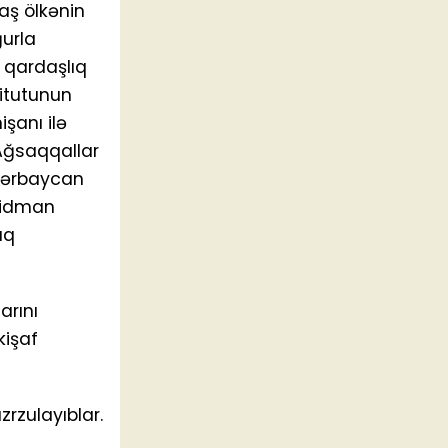
aş ölkənin
ğurla
, qardaşlıq
itutunun
işanı ilə
 Ağsaqqallar
-Azərbaycan
ə idman
uq
arını
kişaf
zrzulayıblar.