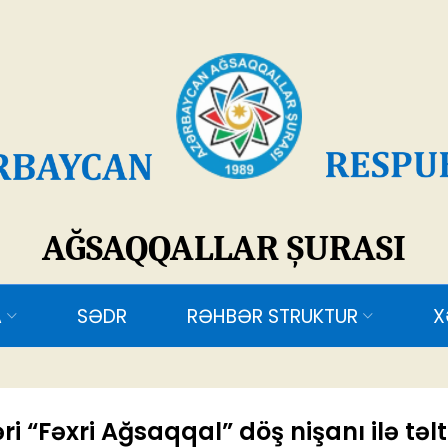
SAQQALLAR ŞURASI
ƏDR
RƏHBƏR STRUKTUR
XƏBƏRLƏR
ƏL
ri “Fəxri Ağsaqqal” döş nişanı ilə təlt