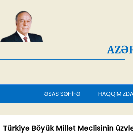
AĞ
ƏSAS SƏHİFƏ
HAQQIMIZDA
S
Türkiyə Böyük Millət Məclisinin üzvlə