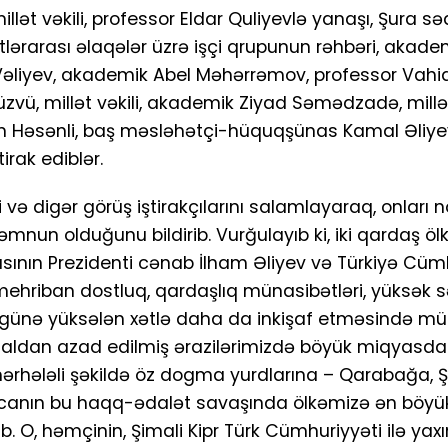
t vəkili, professor Eldar Quliyevlə yanaşı, Şura sədr
tlərarası əlaqələr üzrə işçi qrupunun rəhbəri, akad
r Vəliyev, akademik Abel Məhərrəmov, professor Vahi
vü, millət vəkili, akademik Ziyad Səmədzadə, millət
 Həsənli, baş məsləhətçi-hüquqşünas Kamal Əliye
rak ediblər.
i və digər görüş iştirakçılarını salamlayaraq, onları 
 olduğunu bildirib. Vurğulayıb ki, iki qardaş ölk
ının Prezidenti cənab İlham Əliyev və Türkiyə Cümh
hriban dostluq, qardaşlıq münasibətləri, yüksək sə
ən-günə yüksələn xətlə daha da inkişaf etməsində m
ğaldan azad edilmiş ərazilərimizdə böyük miqyasda
 mərhələli şəkildə öz dogma yurdlarına – Qarabağa, Ş
ycanın bu haqq-ədalət savaşında ölkəmizə ən böyü
. O, həmçinin, Şimali Kipr Türk Cümhuriyyəti ilə yaxı