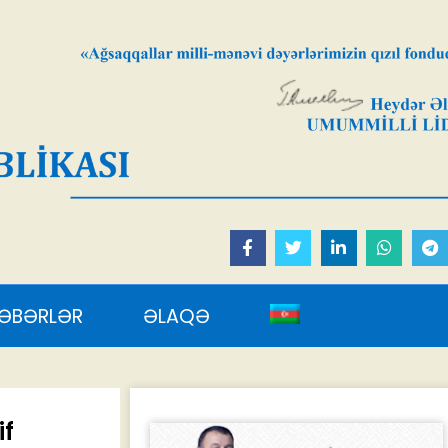
AQƏ
if