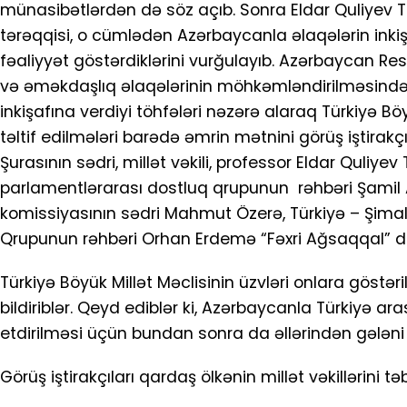
münasibətlərdən də söz açıb. Sonra Eldar Quliyev Tür
tərəqqisi, o cümlədən Azərbaycanla əlaqələrin inkiş
fəaliyyət göstərdiklərini vurğulayıb. Azərbaycan Re
və əməkdaşlıq əlaqələrinin möhkəmləndirilməsindək
inkişafına verdiyi töhfələri nəzərə alaraq Türkiyə Böy
təltif edilmələri barədə əmrin mətnini görüş iştira
Şurasının sədri, millət vəkili, professor Eldar Quliy
parlamentlərarası dostluq qrupunun rəhbəri Şamil A
komissiyasının sədri Mahmut Özerə, Türkiyə – Şimal
Qrupunun rəhbəri Orhan Erdemə “Fəxri Ağsaqqal” dö
Türkiyə Böyük Millət Məclisinin üzvləri onlara göstə
bildiriblər. Qeyd ediblər ki, Azərbaycanla Türkiyə a
etdirilməsi üçün bundan sonra da əllərindən gələni
Görüş iştirakçıları qardaş ölkənin millət vəkillərini t