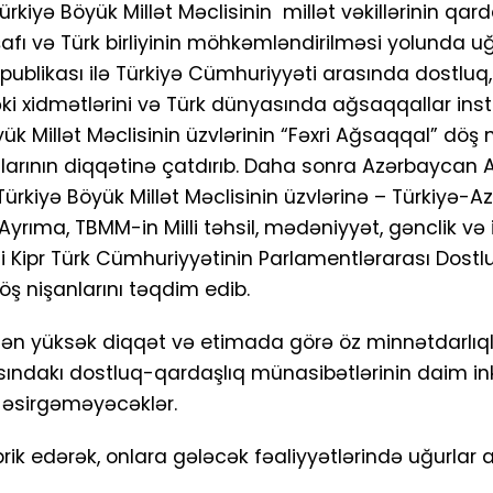
kiyə Böyük Millət Məclisinin millət vəkillərinin qard
afı və Türk birliyinin möhkəmləndirilməsi yolunda u
spublikası ilə Türkiyə Cümhuriyyəti arasında dostluq
i xidmətlərini və Türk dünyasında ağsaqqallar inst
ük Millət Məclisinin üzvlərinin “Fəxri Ağsaqqal” döş n
kçılarının diqqətinə çatdırıb. Daha sonra Azərbaycan
ev Türkiyə Böyük Millət Məclisinin üzvlərinə – Türkiyə
yrıma, TBMM-in Milli təhsil, mədəniyyət, gənclik v
i Kipr Türk Cümhuriyyətinin Parlamentlərarası Dostl
ş nişanlarını təqdim edib.
rilən yüksək diqqət və etimada görə öz minnətdarlıql
rasındakı dostluq-qardaşlıq münasibətlərinin daim in
 əsirgəməyəcəklər.
əbrik edərək, onlara gələcək fəaliyyətlərində uğurlar a