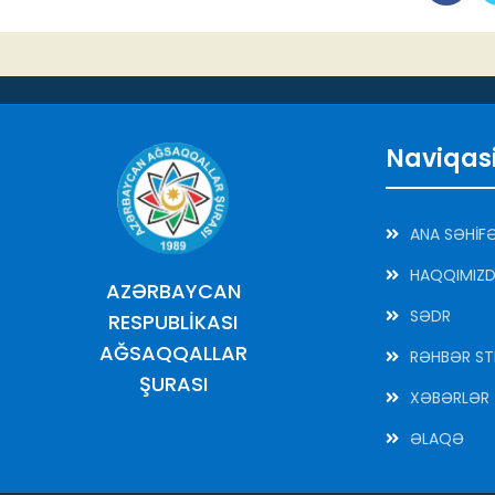
Naviqas
ANA SƏHİF
HAQQIMIZ
AZƏRBAYCAN
SƏDR
RESPUBLİKASI
AĞSAQQALLAR
RƏHBƏR ST
ŞURASI
XƏBƏRLƏR
ƏLAQƏ