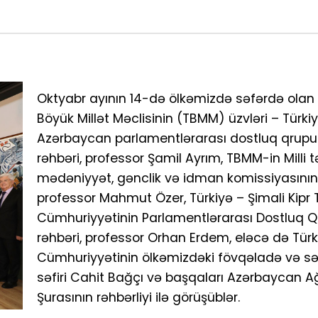
Oktyabr ayının 14-də ölkəmizdə səfərdə olan 
Böyük Millət Məclisinin (TBMM) üzvləri – Türki
Azərbaycan parlamentlərarası dostluq qrup
rəhbəri, professor Şamil Ayrım, TBMM-in Milli tə
mədəniyyət, gənclik və idman komissiyasının 
professor Mahmut Özer, Türkiyə – Şimali Kipr 
Cümhuriyyətinin Parlamentlərarası Dostluq 
rəhbəri, professor Orhan Erdem, eləcə də Türk
Cümhuriyyətinin ölkəmizdəki fövqəladə və səl
səfiri Cahit Bağçı və başqaları Azərbaycan 
Şurasının rəhbərliyi ilə görüşüblər.