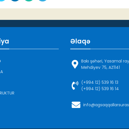
iya
Əlaqə
Ə
Bakı şəhəri, Yasamal ra
Mehdiyev 75, AZ1141
DA
(+994 12) 539 16 13
(+994 12) 539 16 14
RUKTUR
info@agsaqqallarsuras