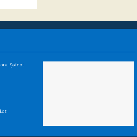
yonu Şəfaət
i.az