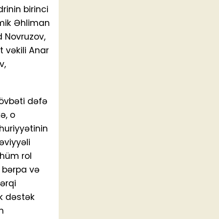
inin birinci
emik Əhliman
d Novruzov,
 vəkili Anar
v,
növbəti dəfə
ə, o
uriyyətinin
viyyəli
ühüm rol
 bərpa və
ərqi
k dəstək
n