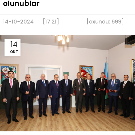
olunublar
14-10-2024
[17:21]
[
oxundu:
699
]
14
OKT