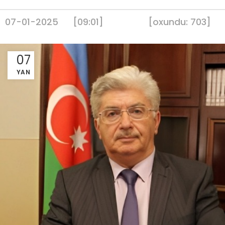
07-01-2025
[09:01]
[
oxundu:
703
]
07
YAN