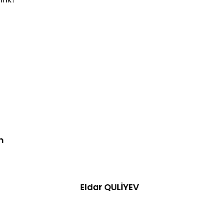
n
r QULİYEV