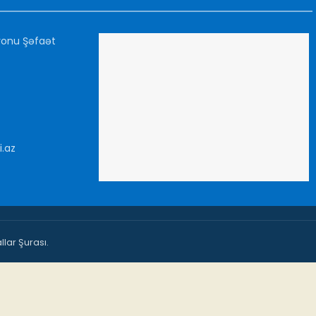
yonu Şəfaət
i.az
lar Şurası.