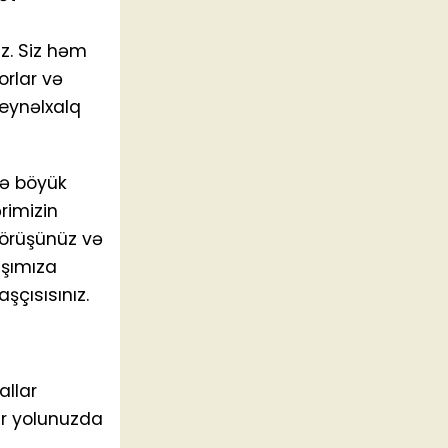
üz. Siz həm
rlar və
Beynəlxalq
nə böyük
rimizin
görüşünüz və
aşımıza
şçısısınız.
llar
ür yolunuzda