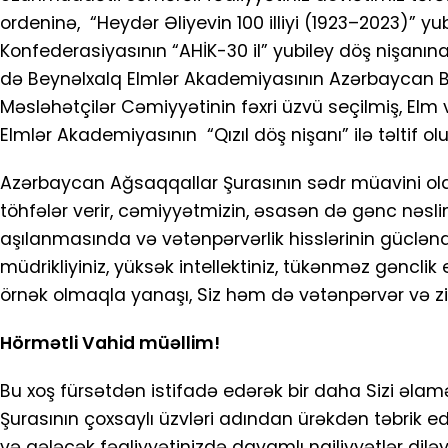
ordeninə, “Heydər Əliyevin 100 illiyi (1923–2023)” y
Konfederasiyasının “AHİK-30 il” yubiley döş nişanın
də Beynəlxalq Elmlər Akademiyasının Azərbaycan Bö
Məsləhətçilər Cəmiyyətinin fəxri üzvü seçilmiş, El
Elmlər Akademiyasının “Qızıl döş nişanı” ilə təltif 
Azərbaycan Ağsaqqallar Şurasının sədr müavini olara
töhfələr verir, cəmiyyətmizin, əsasən də gənc nəsli
aşılanmasında və vətənpərvərlik hisslərinin güclənd
müdrikliyiniz, yüksək intellektiniz, tükənməz gənclik 
örnək olmaqla yanaşı, Siz həm də vətənpərvər və ziya
Hörmətli Vahid müəllim!
Bu xoş fürsətdən istifadə edərək bir daha Sizi əla
Şurasının çoxsaylı üzvləri adından ürəkdən təbrik 
və gələcək fəaliyyətinizdə davamlı nailiyyətlər diləyi