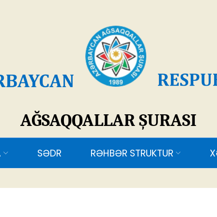
SAQQALLAR ŞURASI
ƏDR
RƏHBƏR STRUKTUR
XƏBƏRLƏR
ƏL