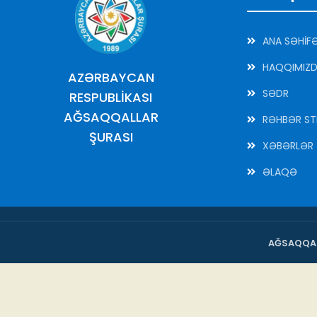
ANA SƏHİF
HAQQIMIZ
AZƏRBAYCAN
SƏDR
RESPUBLİKASI
AĞSAQQALLAR
RƏHBƏR ST
ŞURASI
XƏBƏRLƏR
ƏLAQƏ
AĞSAQQAL