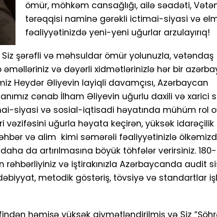
ömür, möhkəm cansağlığı, ailə səadəti, Vətə
tərəqqisi naminə gərəkli ictimai-siyasi və elm
fəaliyyətinizdə yeni-yeni uğurlar arzulayırıq!
q Siz şərəfli və məhsuldar ömür yolunuzla, vətəndaş
 əməlləriniz və dəyərli xidmətlərinizlə hər bir azərba
miz Heydər Əliyevin layiqli davamçısı, Azərbaycan
nımız cənab İlham Əliyevin uğurlu daxili və xarici s
i-siyasi və sosial-iqtisadi həyatında mühüm rol oy
 vəzifəsini uğurla həyata keçirən, yüksək idarəçilik
r rəhbər və alim kimi səmərəli fəaliyyətinizlə ölkəmi
 daha da artırılmasına böyük töhfələr verirsiniz. 180
n rəhbərliyiniz və iştirakınızla Azərbaycanda audit s
dəbiyyat, metodik göstəriş, tövsiyə və standartlar iş
findən həmişə yüksək qiymətləndirilmiş və Siz “Şöhr