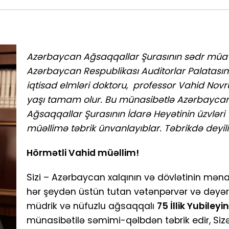
Azərbaycan Ağsaqqallar Şurasının sədr müav
Azərbaycan Respublikası Auditorlar Palatasını
iqtisad elmləri doktoru, professor Vahid Nov
yaşı tamam olur. Bu münasibətlə Azərbayca
Ağsaqqallar Şurasının İdarə Heyətinin üzvləri
müəllimə təbrik ünvanlayıblar. Təbrikdə deyili
Hörmətli Vahid müəllim!
Sizi – Azərbaycan xalqının və dövlətinin mən
hər şeydən üstün tutan vətənpərvər və dəyərli 
müdrik və nüfuzlu ağsaqqalı
75 İllik Yubileyin
münasibətilə səmimi-qəlbdən təbrik edir, Siz