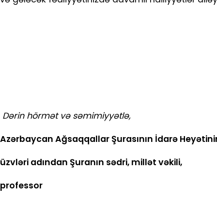
Dərin hörmət və səmimiyyətlə,
Azərbaycan Ağsaqqallar Şurasının İdarə Heyətini
üzvləri adından Şuranın sədri, millət vəkili,
professor Elda