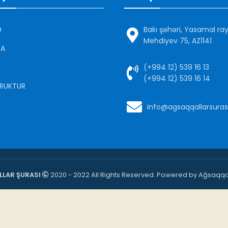
Ə
Bakı şəhəri, Yasamal ra
Mehdiyev 75, AZ1141
DA
(+994 12) 539 16 13
(+994 12) 539 16 14
RUKTUR
info@agsaqqallarsuras
LAR ŞURASI
2020 - 2022 All Rights Reserved. Powered by Ağsaqqal