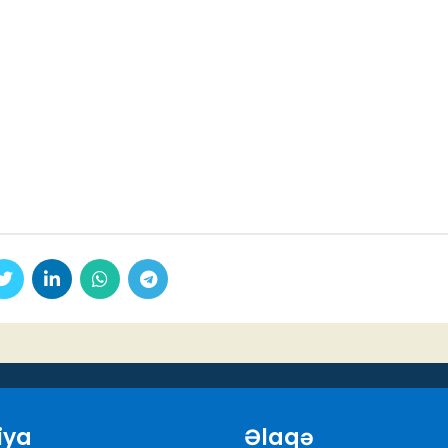
iya
Əlaqə