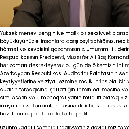
Yüksək mənəvi zənginliyə malik bir şəxsiyyət olara
böyüklüyünüzlə, insanlara qarşı xeyirxahlığınız, nəcib
hörmət və sevgisini qazanmısınız. Ümummilli Lideri
Respublikasının Prezidenti, Müzəffər Ali Baş Komanda
hər zaman dəstəkləyərək bu gün də ölkəmizin ictima
Azərbaycan Respublikası Auditorlar Palatasının sədri
keyfiyyətlərinə və ziyalı əzminə malik prinsipial bi
auditin tərəqqisinə, şəffaflığın təmin edilməsinə və
elmi əsərin və 5 monoqrafiyanın müəllifi olaraq Sizi
inkişafına və tənzimlənməsinə dair bir sıra xüsusi ə
hazırlanaraq praktikada tətbiq edilir.
Uzunmüddətli səmərəli fəaliyyətiniz dövlətimiz tərə