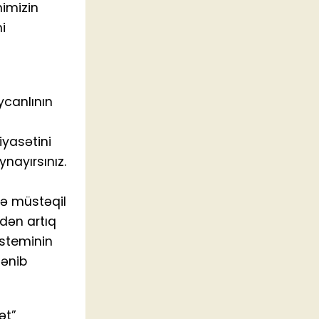
nimizin
i
ycanlının
iyasətini
nayırsınız.
zdə müstəqil
-dən artıq
isteminin
lənib
ət”