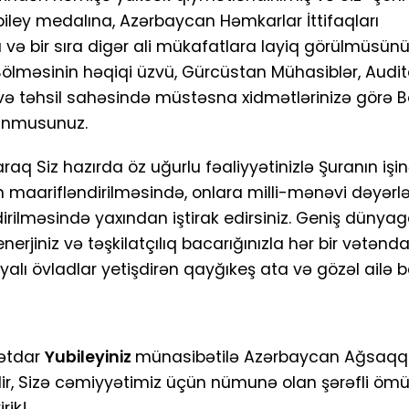
ubiley medalına, Azərbaycan Həmkarlar İttifaqları
a və bir sıra digər ali mükafatlara layiq görülmüsün
lməsinin həqiqi üzvü, Gürcüstan Mühasiblər, Audito
m və təhsil sahəsində müstəsna xidmətlərinizə görə 
olunmusunuz.
q Siz hazırda öz uğurlu fəaliyyətinizlə Şuranın işi
n maarifləndirilməsində, onlara milli-mənəvi dəyərlə
irilməsində yaxından iştirak edirsiniz. Geniş dünya
enerjiniz və təşkilatçılıq bacarığınızla hər bir vətənd
lı övladlar yetişdirən qayğıkeş ata və gözəl ailə ba
mətdar
Yubileyiniz
münasibətilə Azərbaycan Ağsaqqa
edir, Sizə cəmiyyətimiz üçün nümunə olan şərəfli öm
rik!