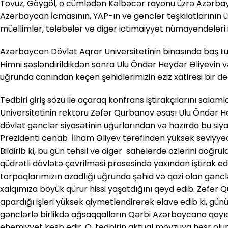
Tovuz, Göygöl, o cümlədən Kəlbəcər rayonu üzrə Azərbay
Azərbaycan İcmasının, YAP-ın və gənclər təşkilatlarının üzv
müəllimlər, tələbələr və digər ictimaiyyət nümayəndələri i
Azərbaycan Dövlət Aqrar Universitetinin binasında baş t
Himni səsləndirildikdən sonra Ulu Öndər Heydər Əliyevin v
uğrunda canından keçən şəhidlərimizin əziz xatirəsi bir dəq
Tədbiri giriş sözü ilə açaraq konfrans iştirakçılarını sal
Universitetinin rektoru Zəfər Qurbanov əsası Ulu Öndər H
dövlət gənclər siyasətinin uğurlarından və hazırda bu si
Prezidenti cənab İlham Əliyev tərəfindən yüksək səviyyə
Bildirib ki, bu gün təhsil və digər sahələrdə özlərini doğr
qüdrətli dövlətə çevrilməsi prosesində yaxından iştirak edi
torpaqlarımızın azadlığı uğrunda şəhid və qazi olan gənc
xalqımıza böyük qürur hissi yaşatdığını qeyd edib. Zəfər 
apardığı işləri yüksək qiymətləndirərək əlavə edib ki, gü
gənclərlə birlikdə ağsaqqalların Qərbi Azərbaycana qayı
əhəmiyyət kəsb edir. O, tədbirin aktual mövzuya həsr ol