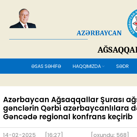
AĞSAQQ
ƏSAS SƏHİFƏ
HAQQIMIZDA
SƏDR
Azərbaycan Ağsaqqallar Şurası ağ
gənclərin Qərbi azərbaycanlılara dəs
Gəncədə regional konfrans keçirib
14-02-2025
[16:27]
[
oxundu:
568
]