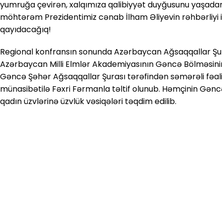
yumruğa çevirən, xalqımıza qalibiyyət duyğusunu yaşada
möhtərəm Prezidentimiz cənab İlham Əliyevin rəhbərliyi 
qayıdacağıq!
Regional konfransın sonunda Azərbaycan Ağsaqqallar Şura
Azərbaycan Milli Elmlər Akademiyasının Gəncə Bölməsini
Gəncə Şəhər Ağsaqqallar Şurası tərəfindən səmərəli fəaliyy
münasibətilə Fəxri Fərmanla təltif olunub. Həmçinin Gənc
qadın üzvlərinə üzvlük vəsiqələri təqdim edilib.