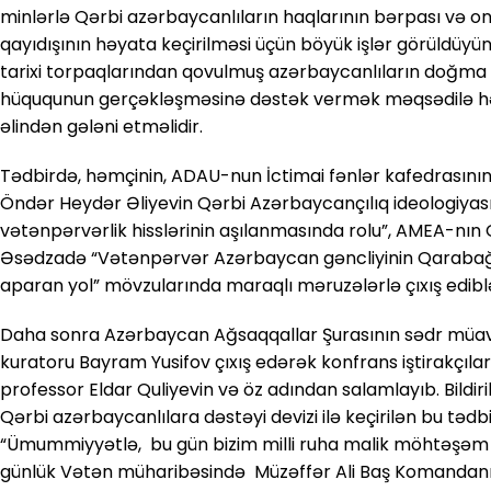
minlərlə Qərbi azərbaycanlıların haqlarının bərpası və o
qayıdışının həyata keçirilməsi üçün böyük işlər görüldüyün
tarixi torpaqlarından qovulmuş azərbaycanlıların doğma
hüququnun gerçəkləşməsinə dəstək vermək məqsədilə hər 
əlindən gələni etməlidir.
Tədbirdə, həmçinin, ADAU-nun İctimai fənlər kafedrasının
Öndər Heydər Əliyevin Qərbi Azərbaycançılıq ideologiyası
vətənpərvərlik hisslərinin aşılanmasında rolu”, AMEA-nın G
Əsədzadə “Vətənpərvər Azərbaycan gəncliyinin Qaraba
aparan yol” mövzularında maraqlı məruzələrlə çıxış edibl
Daha sonra Azərbaycan Ağsaqqallar Şurasının sədr müavin
kuratoru Bayram Yusifov çıxış edərək konfrans iştirakçılarını
professor Eldar Quliyevin və öz adından salamlayıb. Bildiri
Qərbi azərbaycanlılara dəstəyi devizi ilə keçirilən bu təd
“Ümummiyyətlə, bu gün bizim milli ruha malik möhtəşəm g
günlük Vətən müharibəsində Müzəffər Ali Baş Komandanım