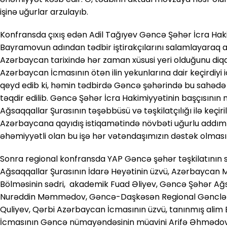
işinə uğurlar arzulayıb.
Konfransda çıxış edən Adil Tağıyev Gəncə Şəhər İcra Hakim
Bayramovun adından tədbir iştirakçılarını salamlayaraq 
Azərbaycan tarixində hər zaman xüsusi yeri olduğunu diqq
Azərbaycan İcmasının ötən ilin yekunlarına dair keçirdiyi ic
qeyd edib ki, həmin tədbirdə Gəncə şəhərində bu sahədə g
təqdir edilib. Gəncə Şəhər İcra Hakimiyyətinin başçısının
Ağsaqqallar Şurasının təşəbbüsü və təşkilatçılığı ilə keçir
Azərbaycana qayıdış istiqamətində növbəti uğurlu addı
əhəmiyyətli olan bu işə hər vətəndaşımızın dəstək olmasını
Sonra regional konfransda YAP Gəncə şəhər təşkilatının
Ağsaqqallar Şurasının İdarə Heyətinin üzvü, Azərbaycan 
Bölməsinin sədri, akademik Fuad Əliyev, Gəncə Şəhər Ağsa
Nurəddin Məmmədov, Gəncə-Daşkəsən Regional Gənclər və
Quliyev, Qərbi Azərbaycan İcmasının üzvü, tanınmış ali
İcmasının Gəncə nümayəndəsinin müavini Arifə Əhmədova