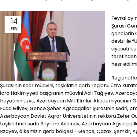
Fevral ayı
14
Şurası Gən
FEV
gənclərin 
devizi ilə 
siyasəti b
tərəfindən
həsr edilmi
Regional 
Şurasının sədr müavini, təşkilatın qərb regionu üzrə kur
İcra Hakimiyyəti başçısının müavini Adil Tağıyev, Azərba
Heyətinin üzvü, Azərbaycan Milli Elmlər Akademiyasının 
Fuad Əliyev, Gəncə Şəhər Ağsaqqallar Şurasının sədri, 
Azərbaycan Dövlət Aqrar Universitetinin rektoru Zəfər 
təşkilatının sədri Bayram Aslanov, Azərbaycan Ağsaqqalla
Rzayev, ölkəmizin qərb bölgəsi – Gəncə, Qazax, Şəmkir, 