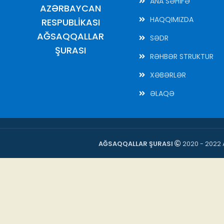
ANA SƏHİFƏ
AZƏRBAYCAN
HAQQIMIZDA
RESPUBLİKASI
AĞSAQQALLAR
SƏDR
ŞURASI
RƏHBƏR STRUKTUR
XƏBƏRLƏR
ƏLAQƏ
AĞSAQQALLAR ŞURASI
2020 - 2022 