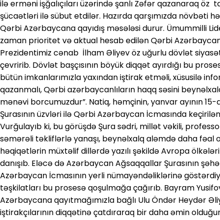
ilə erməni işğalıçıları üzərində şanlı Zəfər qazanaraq öz ta
şücaətləri ilə sübut etdilər. Hazırda qarşımızda növbəti hə
Qərbi Azərbaycana qayıdış məsələsi durur. Ümummilli Lid
zaman prioritet və aktual hesab edilən Qərbi Azərbayc
Prezidentimiz cənab İlham Əliyev öz uğurlu dövlət siyasət
çevririb. Dövlət başçısının böyük diqqət ayırdığı bu pros
bütün imkanlarımızla yaxından iştirak etməli, xüsusilə in
qazanmalı, Qərbi azərbaycanlıların haqq səsini beynəlxalq
mənəvi borcumuzdur”. Natiq, həmçinin, yanvar ayının 15
Şurasının üzvləri ilə Qərbi Azərbaycan İcmasında keçiril
Vurğulayıb ki, bu görüşdə Şura sədri, millət vəkili, professo
səmərəli təkliflərlə yanaşı, beynəlxalq aləmdə daha fəal
həqiqətlərin müxtəlif dillərdə yazılı şəkildə Avropa ölkəl
danışıb. Eləcə də Azərbaycan Ağsaqqallar Şurasının şəhər
Azərbaycan İcmasının yerli nümayəndəliklərinə göstərdiy
təşkilatları bu prosesə qoşulmağa çağırıb. Bayram Yusif
Azərbaycana qayıtmağımızla bağlı Ulu Öndər Heydər Əliyevi
iştirakçılarının diqqətinə çatdıraraq bir daha əmin olduğunu