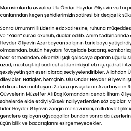
Mərasimlərdə əvvəlcə Ulu Öndər Heydər Əliyevin və torpa
canlarından keçən şəhidlərimizin xatirəsi bir dəqiqəlik sük
Sonra Ümummilli Liderin əziz xatirəsinə, ruhuna müqəddəs
və “Yasin” surəsi oxunub, dualar edilib. Anım tədbirlərind
Heydər Əliyevin Azərbaycan xalqının tarix boyu yetişdirdiy
olmasından, bütün həyatını fövqəladə bacarıq, əzmkarlı
həsr etməsindən, ölkəmizi işıqlı gələcəyə aparan uğurlu 
azad, müstəqil, iqtisadi cəhətdən inkişaf etmiş, qüdrətli 
şəxsiyyətin şah əsəri olaraq səciyyələndiriblər. Allahdan
diləyiblər. Natiqlər, həmçinin, Ulu Öndər Heydər Əliyevin 
etdirən, bizi möhtəşəm Zəfərə qovuşduran Azərbaycan Resp
Qüvvələrin Müzəffər Ali Baş Komandanı cənab İlham Əliyev
sahələrdə əldə etdiyi yüksək nailiyyətlərdən söz açıblar. 
Lider Heydər Əliyevin zəngin mənəvi irsini, milli dövlətçilik
gənclərə aşılayan ağsaqqallar bundan sonra da üzərlərin
üçün bilik və bacarıqlarını əsirgəməyəcəklər.