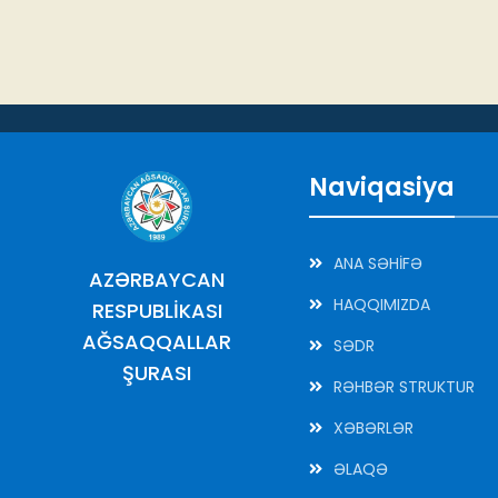
Naviqasiya
ANA SƏHİFƏ
AZƏRBAYCAN
HAQQIMIZDA
RESPUBLİKASI
AĞSAQQALLAR
SƏDR
ŞURASI
RƏHBƏR STRUKTUR
XƏBƏRLƏR
ƏLAQƏ