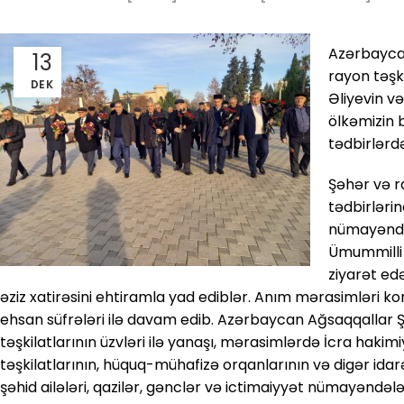
Azərbaycan
13
rayon təşk
DEK
Əliyevin və
ölkəmizin 
tədbirlərdə
Şəhər və r
tədbirləri
nümayəndələ
Ümummilli 
ziyarət ed
əziz xatirəsini ehtiramla yad ediblər. Anım mərasimləri ko
ehsan süfrələri ilə davam edib. Azərbaycan Ağsaqqallar 
təşkilatlarının üzvləri ilə yanaşı, mərasimlərdə İcra hakimiy
təşkilatlarının, hüquq-mühafizə orqanlarının və digər idarə
şəhid ailələri, qazilər, gənclər və ictimaiyyət nümayəndələri