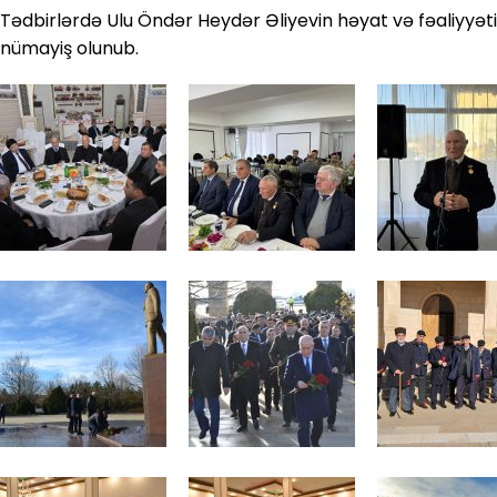
Tədbirlərdə Ulu Öndər Heydər Əliyevin həyat və fəaliyyət
nümayiş olunub.