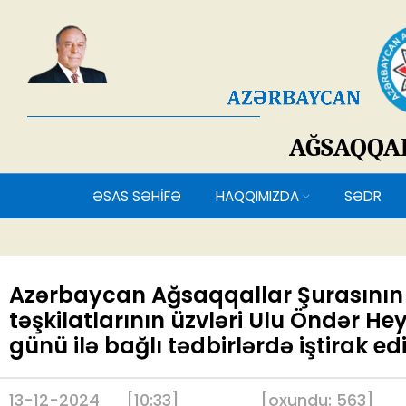
AĞSAQQ
ƏSAS SƏHİFƏ
HAQQIMIZDA
SƏDR
Azərbaycan Ağsaqqallar Şurasının
təşkilatlarının üzvləri Ulu Öndər He
günü ilə bağlı tədbirlərdə iştirak ed
13-12-2024
[10:33]
[
oxundu:
563
]