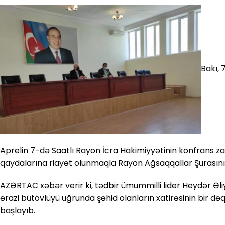
Bakı,
Aprelin 7-də Saatlı Rayon İcra Hakimiyyətinin konfrans zal
qaydalarına riayət olunmaqla Rayon Ağsaqqallar Şurasının i
AZƏRTAC xəbər verir ki, tədbir ümummilli lider Heydər Əli
ərazi bütövlüyü uğrunda şəhid olanların xatirəsinin bir dəqi
başlayıb.