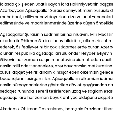
İclasda çıxış edən Saatlı Rayon İcra Hakimiyyətinin başçısı E
Azərbaycan Ağsaqqallar Şurası cəmiyyətimizin, xüsusilə 
məhəbbət, milli-mənəvi dəyərlərimizə və adət-ənənələr
edilməsində və maariflənməsində üzərinə düşən öhdəlikləri 
Ağsaqqallar Şurasının sədrinin birinci müavini, Milli Məclis
akademik Əhliman Əmiraslanov bildirib ki, ölkəmizin ictim
edərək, öz fəaliyyətini bir çox istiqamətlərdə quran Azə
olunan respublika ağsaqqalları ulu öndər Heydər Əliyevin 
Əliyevin hər zaman xalqın mənafeyinə xidmət edən daxili və
nəslin milli adət-ənənələrə, azərbaycançılıq məfkurəsinə b
xüsusi diqqət yetirir, dinamik inkişaf edən ölkəmizin gələcə
bacarıqlarını əsirgəmirlər. Ağsaqqalların ölkəmizin ictim
nəslin nümayəndələrinə göstərilən dövlət qayğısından dan
sədaqət ruhunda, zərərli təsirlərdən uzaq və sağlam əsasl
ağsaqqallara hər zaman böyük ehtiyac olduğunu diqqətə 
Akademik Əhliman Əmiraslanov, həmçinin Prezident İlham