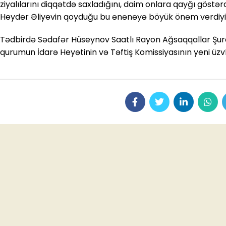
ziyalılarını diqqətdə saxladığını, daim onlara qayğı göstə
Heydər Əliyevin qoyduğu bu ənənəyə böyük önəm verdiyini
Tədbirdə Sədafər Hüseynov Saatlı Rayon Ağsaqqallar Şuras
qurumun İdarə Heyətinin və Təftiş Komissiyasının yeni üzv