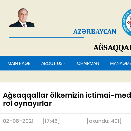
AĞSAQQ
MAIN PAGE
ABOUT US
CHAIRMAN
MANAG
Ağsaqqallar ölkəmizin ictimai-m
rol oynayırlar
02-08-2021
[17:46]
[
oxundu:
401
]