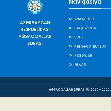
Naviqasiya
ANA SƏHİFƏ
AZƏRBAYCAN
HAQQIMIZDA
RESPUBLİKASI
AĞSAQQALLAR
SƏDR
ŞURASI
RƏHBƏR STRUKTUR
XƏBƏRLƏR
ƏLAQƏ
AĞSAQQALLAR ŞURASI
2020 - 2022 