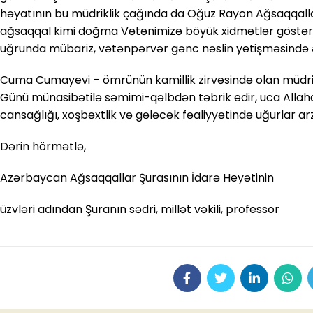
həyatının bu müdriklik çağında da Oğuz Rayon Ağsaqqallar 
ağsaqqal kimi doğma Vətənimizə böyük xidmətlər göstərir,
uğrunda mübariz, vətənpərvər gənc nəslin yetişməsində ə
Cuma Cumayevi – ömrünün kamillik zirvəsində olan müdrik
Günü münasibətilə səmimi-qəlbdən təbrik edir, uca Al
cansağlığı, xoşbəxtlik və gələcək fəaliyyətində uğurlar arz
Dərin hörmətlə,
Azərbaycan Ağsaqqallar Şurasının İdarə Heyətinin
üzvləri adından Şuranın sədri, millət vəkili, professor