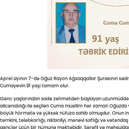
Aprel ayının 7-də Oğuz Rayon Ağsaqqallar Şurasının səd
Cumayevin 91 yaşı tamam olur.
Gənc yaşlarından sadə zəhmətdən başlayan uzunmüddətli s
alicənablığı ilə seçilən Cuma müəllim hər zaman Oğuzda v
böyük hörmətə və yüksək nüfuza sahib olmuşdur. Onun ins
təmkini, tələbkarlığı, nikbinliyi, mənəvi saflığı və vətənd
gənclər üçün bir nümunə məktəbidir. Şərəfli və məhsuld