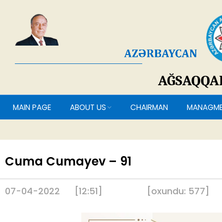
AĞSAQQ
MAIN PAGE
ABOUT US
CHAIRMAN
MANAG
Cuma Cumayev – 91
07-04-2022
[12:51]
[
oxundu:
577
]