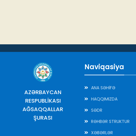
Naviqasiya
ANA SƏHİFƏ
AZƏRBAYCAN
HAQQIMIZDA
RESPUBLİKASI
AĞSAQQALLAR
SƏDR
ŞURASI
RƏHBƏR STRUKTUR
XƏBƏRLƏR