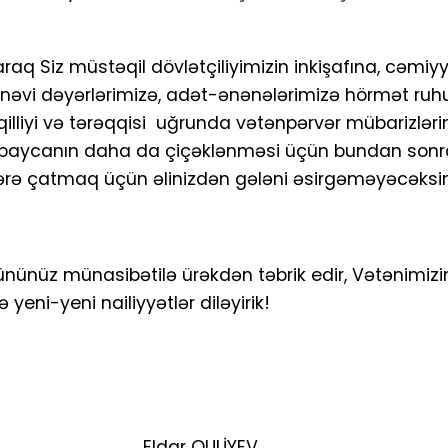
q Siz müstəqil dövlətçiliyimizin inkişafına, cəmiyy
ənəvi dəyərlərimizə, adət-ənənələrimizə hörmət ru
əqilliyi və tərəqqisi uğrunda vətənpərvər mübarizləri
zərbaycanın daha da çiçəklənməsi üçün bundan sonr
ərə çatmaq üçün əlinizdən gələni əsirgəməyəcəksin
ününüz münasibətilə ürəkdən təbrik edir, Vətənimizin
yeni-yeni nailiyyətlər diləyirik!
i, professor Eldar QULİYEV