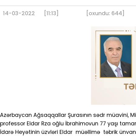
14-03-2022
[11:13]
[
oxundu:
644
]
Azərbaycan Ağsaqqallar Şurasının sədr müavini, Milli
professor Eldar Rza oğlu İbrahimovun 77 yaşı tam
İdarə Heyətinin üzvləri Eldar müəllimə təbrik ünvanl