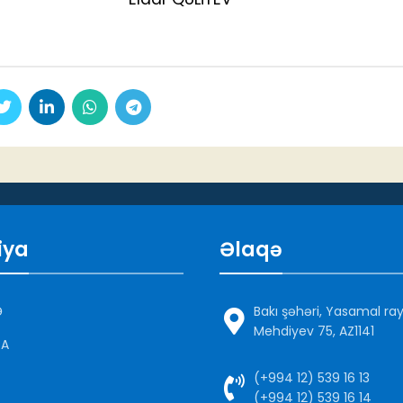
iya
Əlaqə
Ə
Bakı şəhəri, Yasamal ra
Mehdiyev 75, AZ1141
DA
(+994 12) 539 16 13
(+994 12) 539 16 14