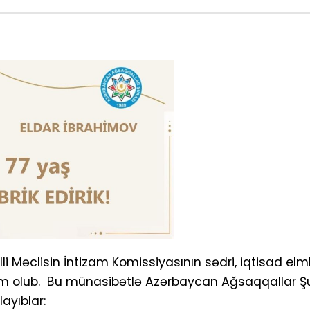
 Məclisin İntizam Komissiyasının sədri, iqtisad elml
am olub. Bu münasibətlə Azərbaycan Ağsaqqallar Şu
ayıblar: