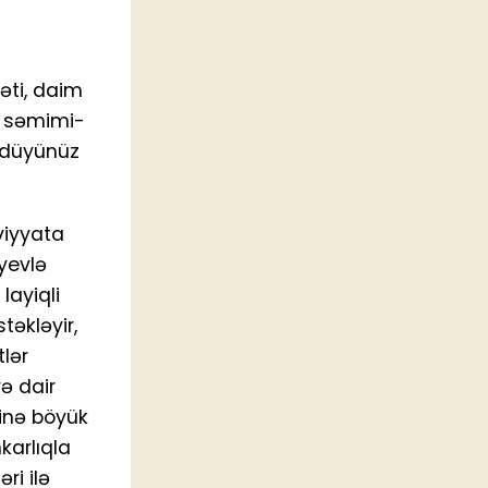
əti, daim
ə səmimi-
ördüyünüz
viyyata
iyevlə
layiqli
əkləyir,
lər
ə dair
tinə böyük
karlıqla
ri ilə