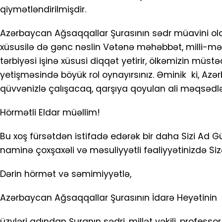
qiymətləndirilmişdir.
Azərbaycan Ağsaqqallar Şurasının sədr müavini olara
xüsusilə də gənc nəslin Vətənə məhəbbət, milli-m
tərbiyəsi işinə xüsusi diqqət yetirir, ölkəmizin müst
yetişməsində böyük rol oynayırsınız. Əminik ki, A
qüvvənizlə çalışacaq, qarşıya qoyulan ali məqsədl
Hörmətli Eldar müəllim!
Bu xoş fürsətdən istifadə edərək bir daha Sizi Ad G
naminə çoxşaxəli və məsuliyyətli fəaliyyətinizdə Sizə 
Dərin hörmət və səmimiyyətlə,
Azərbaycan Ağsaqqallar Şurasının İdarə Heyətinin
üzvləri adından Şuranın sədri, millət vəkil