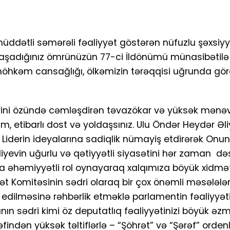
üddətli səmərəli fəaliyyət göstərən nüfuzlu şəxsiyy
lə yaşadığınız ömrünüzün 77-ci İldönümü münasibətil
 möhkəm cansağlığı, ölkəmizin tərəqqisi uğrunda g
ərini özündə cəmləşdirən təvazökar və yüksək mənə
m, etibarlı dost və yoldaşsınız. Ulu Öndər Heydər Əl
Liderin ideyalarına sadiqlik nümayiş etdirərək Onun 
vin uğurlu və qətiyyətli siyasətini hər zaman dəst
da əhəmiyyətli rol oynayaraq xalqımıza böyük xidmət
sət Komitəsinin sədri olaraq bir çox önəmli məsələlər
 edilməsinə rəhbərlik etməklə parlamentin fəaliyyə
nın sədri kimi öz deputatlıq fəaliyyətinizi böyük əzm
indən yüksək təltiflərlə – “Şöhrət” və “Şərəf” ordenlə