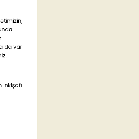
ətimizin,
hunda
n
a da var
iz.
 inkişafı