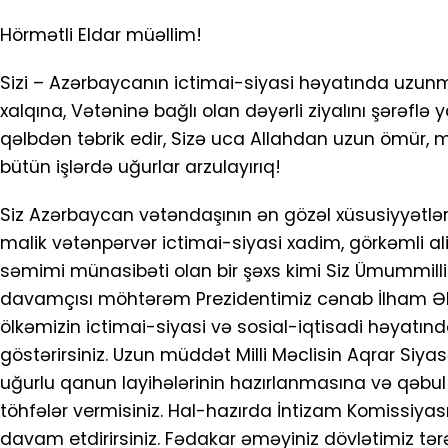
Hörmətli Eldar müəllim!
Sizi – Azərbaycanın ictimai-siyasi həyatında uzunm
xalqına, Vətəninə bağlı olan dəyərli ziyalını şərəf
qəlbdən təbrik edir, Sizə uca Allahdan uzun ömür,
bütün işlərdə uğurlar arzulayırıq!
Siz Azərbaycan vətəndaşının ən gözəl xüsusiyyətl
malik vətənpərvər ictimai-siyasi xadim, görkəmli ali
səmimi münasibəti olan bir şəxs kimi Siz Ümummilli 
davamçısı möhtərəm Prezidentimiz cənab İlham Əliye
ölkəmizin ictimai-siyasi və sosial-iqtisadi həyatın
göstərirsiniz. Uzun müddət Milli Məclisin Aqrar Siya
uğurlu qanun layihələrinin hazırlanmasına və qəbul
töhfələr vermisiniz. Hal-hazırda İntizam Komissiyası
davam etdirirsiniz. Fədakar əməyiniz dövlətimiz tərəf