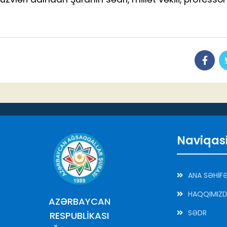
Naviqas
ANA SƏHİF
HAQQIMIZ
AZƏRBAYCAN
SƏDR
RESPUBLİKASI