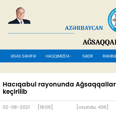
AĞSAQQ
ƏSAS SƏHİFƏ
HAQQIMIZDA
SƏDR
RƏH
Hacıqabul rayonunda Ağsaqqallar 
keçirilib
02-08-2021
[18:09]
[
oxundu:
436
]