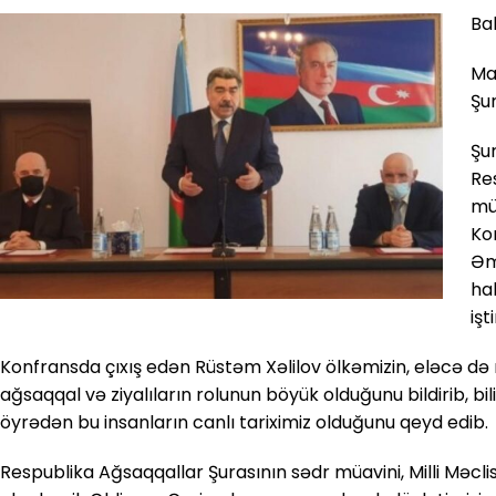
Ba
Ma
Şur
Şur
Re
müa
Ko
Əm
ha
işt
Konfransda çıxış edən Rüstəm Xəlilov ölkəmizin, eləcə də
ağsaqqal və ziyalıların rolunun böyük olduğunu bildirib, bi
öyrədən bu insanların canlı tariximiz olduğunu qeyd edib.
Respublika Ağsaqqallar Şurasının sədr müavini, Milli Məclis