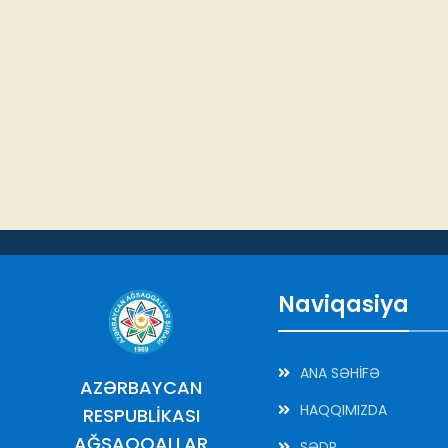
Naviqasiya
ANA SƏHİFƏ
AZƏRBAYCAN
HAQQIMIZDA
RESPUBLİKASI
AĞSAQQALLAR
SƏDR