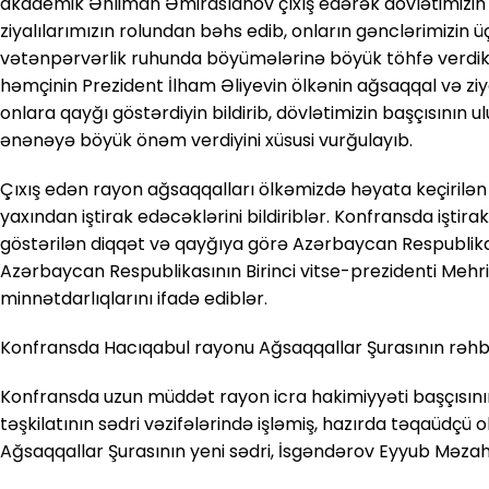
akademik Əhliman Əmiraslanov çıxış edərək dövlətimizin
ziyalılarımızın rolundan bəhs edib, onların gənclərimizin 
vətənpərvərlik ruhunda böyümələrinə böyük töhfə verdiklə
həmçinin Prezident İlham Əliyevin ölkənin ağsaqqal və ziya
onlara qayğı göstərdiyin bildirib, dövlətimizin başçısının
ənənəyə böyük önəm verdiyini xüsusi vurğulayıb.
Çıxış edən rayon ağsaqqalları ölkəmizdə həyata keçirilən
yaxından iştirak edəcəklərini bildiriblər. Konfransda işti
göstərilən diqqət və qayğıya görə Azərbaycan Respublikas
Azərbaycan Respublikasının Birinci vitse-prezidenti Mehr
minnətdarlıqlarını ifadə ediblər.
Konfransda Hacıqabul rayonu Ağsaqqallar Şurasının rəhbərl
Konfransda uzun müddət rayon icra hakimiyyəti başçısının
təşkilatının sədri vəzifələrində işləmiş, hazırda təqaüdçü
Ağsaqqallar Şurasının yeni sədri, İsgəndərov Eyyub Məzahi