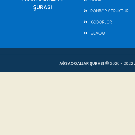
ŞURASI
RƏHBƏR STRUKTUR
XƏBƏRLƏR
ƏLAQƏ
AĞSAQQALLAR ŞURASI
2020 - 2022 