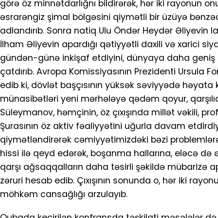
görə öz minnətdarlığnı bildirərək, hər iki rayonun
əsrarəngiz şimal bölgəsini qiymətli bir üzüyə bənz
adlandırıb. Sonra natiq Ulu Öndər Heydər Əliyevin l
İlham Əliyevin apardığı qətiyyətli daxili və xarici si
gündən-günə inkişaf etdiyini, dünyaya daha geniş şə
çatdırıb. Avropa Komissiyasının Prezidenti Ursula 
edib ki, dövlət başçısının yüksək səviyyədə həyata ke
münasibətləri yeni mərhələyə qədəm qoyur, qarşılıq
Süleymanov, həmçinin, öz çıxışında millət vəkili, pr
Şurasının öz aktiv fəaliyyətini uğurla davam etdirdiy
qiymətləndirərək cəmiyyətimizdəki bəzi problemlərə
hissi ilə qeyd edərək, boşanma hallarına, eləcə də ə
qarşı ağsaqqalların daha təsirli şəkildə mübarizə 
zəruri hesab edib. Çıxışının sonunda o, hər iki ray
möhkəm cansağlığı arzulayıb.
Qubada keçirilən konfransda təşkilati məsələlər də