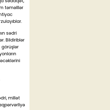
qa sədaqət,
m təməlllər
htiyac
zulayıblar.
ın sədri
 Bildiriblər
ə görüşlər
yonların
əcəklərini
ş
ri, millət
naqpərvərliyə