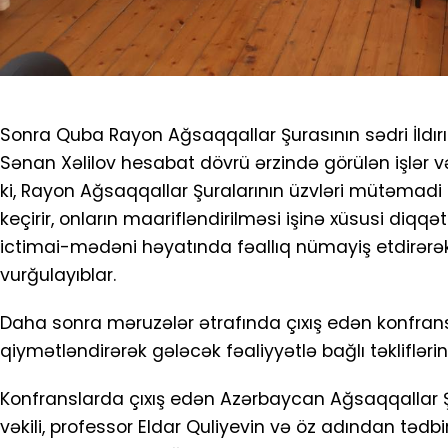
Sonra Quba Rayon Ağsaqqallar Şurasının sədri İld
Sənan Xəlilov hesabat dövrü ərzində görülən işlər və
ki, Rayon Ağsaqqallar Şuralarının üzvləri mütəmadi ol
keçirir, onların maarifləndirilməsi işinə xüsusi diqq
ictimai-mədəni həyatında fəallıq nümayiş etdirərək
vurğulayıblar.
Daha sonra məruzələr ətrafında çıxış edən konfrans iş
qiymətləndirərək gələcək fəaliyyətlə bağlı təkliflərini
Konfranslarda çıxış edən Azərbaycan Ağsaqqallar Ş
vəkili, professor Eldar Quliyevin və öz adından tədbi