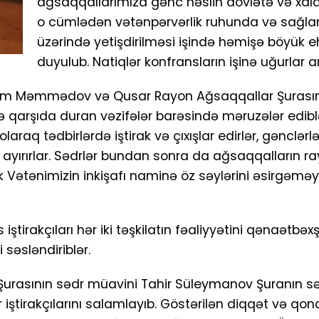
ağsaqqallarımıza gənc nəslin dövlətə və xal
o cümlədən vətənpərvərlik ruhunda və sağla
üzərində yetişdirilməsi işində həmişə böyük e
duyulub. Natiqlər konfransların işinə uğurlar ar
ırım Məmmədov və Qusar Rayon Ağsaqqallar Şurasın
 qarşıda duran vəzifələr barəsində məruzələr ediblər.
araq tədbirlərdə iştirak və çıxışlar edirlər, gənclərl
ət ayırırlar. Sədrlər bundan sonra da ağsaqqalların ra
 Vətənimizin inkişafı naminə öz səylərini əsirgəməy
tirakçıları hər iki təşkilatın fəaliyyətini qənaətbəx
 səsləndiriblər.
urasının sədr müavini Tahir Süleymanov Şuranın səd
r iştirakçılarını salamlayıb. Göstərilən diqqət və qo