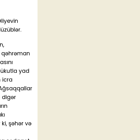
liyevin
üzüblər.
n,
uş qəhrəman
asını
sükutla yad
 icra
 Ağsaqqallar
 digər
rın
kı
 ki, şəhər və