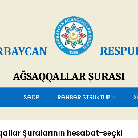
SAQQALLAR ŞURASI
ƏDR
RƏHBƏR STRUKTUR
XƏBƏRLƏR
ƏL
allar Şuralarının hesabat-seçki