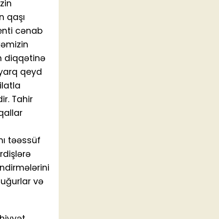
zin
n qaşı
enti cənab
lkəmizin
n diqqətinə
ayarq qeyd
latla
r. Tahir
qallar
nı təəssüf
rdişlərə
ndirmələrini
 uğurlar və
hiyyət