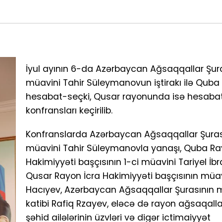
İyul ayının 6-da Azərbaycan Ağsaqqallar Şur
müavini Tahir Süleymanovun iştirakı ilə Qub
hesabat-seçki, Qusar rayonunda isə hesaba
konfransları keçirilib.
Konfranslarda Azərbaycan Ağsaqqallar Şuras
müavini Tahir Süleymanovla yanaşı, Quba Ra
Hakimiyyəti başçısının 1-ci müavini Tariyel İb
Qusar Rayon İcra Hakimiyyəti başçısının müa
Hacıyev, Azərbaycan Ağsaqqallar Şurasının
katibi Rafiq Rzayev, eləcə də rayon ağsaqalları,
şəhid ailələrinin üzvləri və digər ictimaiyyət