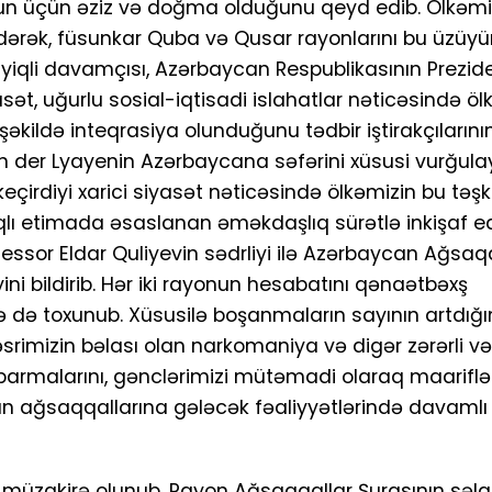
 onun üçün əziz və doğma olduğunu qeyd edib. Ölkəmi
ədərək, füsunkar Quba və Qusar rayonlarını bu üzüyü
ayiqli davamçısı, Azərbaycan Respublikasının Prezid
yasət, uğurlu sosial-iqtisadi islahatlar nəticəsində ö
kildə inteqrasiya olunduğunu tədbir iştirakçılarını
Fon der Lyayenin Azərbaycana səfərini xüsusi vurğul
çirdiyi xarici siyasət nəticəsində ölkəmizin bu təşki
lı etimada əsaslanan əməkdaşlıq sürətlə inkişaf edi
ofessor Eldar Quliyevin sədrliyi ilə Azərbaycan Ağsaq
ini bildirib. Hər iki rayonun hesabatını qənaətbəxş
 də toxunub. Xüsusilə boşanmaların sayının artdığı
srimizin bəlası olan narkomaniya və digər zərərli və
aparmalarını, gənclərimizi mütəmadi olaraq maariflə
onun ağsaqqallarına gələcək fəaliyyətlərində davamlı
 müzakirə olunub. Rayon Ağsaqqallar Şurasının səla