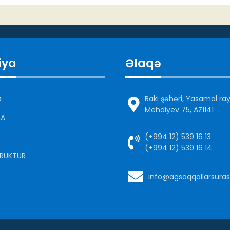
iya
Əlaqə
Ə
Bakı şəhəri, Yasamal ra
Mehdiyev 75, AZ1141
DA
(+994 12) 539 16 13
(+994 12) 539 16 14
RUKTUR
info@agsaqqallarsuras