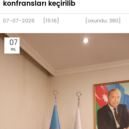
konfransları keçirilib
07-07-2026
[15:16]
[
oxundu:
380
]
07
İYL