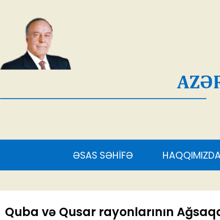
AĞ
ƏSAS SƏHİFƏ
HAQQIMIZDA
S
Quba və Qusar rayonlarının Ağsaqq