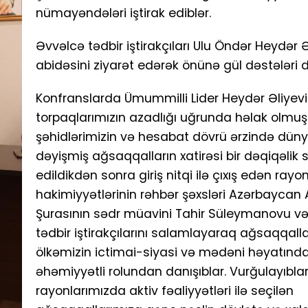
nümayəndələri iştirak ediblər.
Əvvəlcə tədbir iştirakçıları Ulu Öndər Heydər Ə
abidəsini ziyarət edərək önünə gül dəstələri d
Konfranslarda Ümummilli Lider Heydər Əliyevi
torpaqlarımızın azadlığı uğrunda həlak olm
şəhidlərimizin və hesabat dövrü ərzində düny
dəyişmiş ağsaqqalların xatirəsi bir dəqiqəlik 
edildikdən sonra giriş nitqi ilə çıxış edən rayon
hakimiyyətlərinin rəhbər şəxsləri Azərbaycan
Şurasının sədr müavini Tahir Süleymanovu və
tədbir iştirakçılarını salamlayaraq ağsaqqalla
ölkəmizin ictimai-siyasi və mədəni həyatında
əhəmiyyətli rolundan danışıblar. Vurğulayıblar
rayonlarımızda aktiv fəaliyyətləri ilə seçilən