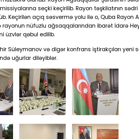
ssiyalarına seçki keçirilib. Rayon təşkilatının sədri
üb. Keçirilən açıq səsvermə yolu ilə o, Quba Rayon 
 ilə rayonun nüfuzlu ağsaqqalarından ibarət İdarə He
i üzvlər qəbul edilib.
r Süleymanov və digər konfrans iştirakçıları yeni s
ndə uğurlar diləyiblər.