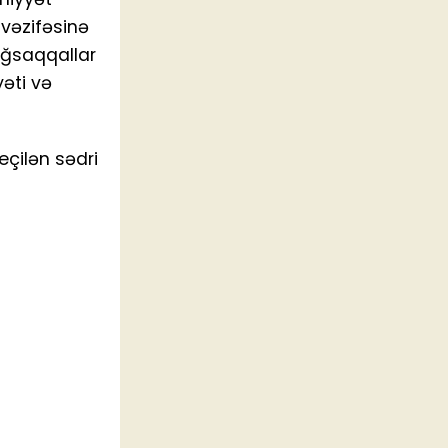
 vəzifəsinə
Ağsaqqallar
yəti və
eçilən sədri