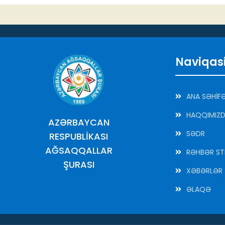
Naviqas
ANA SƏHİF
HAQQIMIZ
AZƏRBAYCAN
SƏDR
RESPUBLİKASI
AĞSAQQALLAR
RƏHBƏR ST
ŞURASI
XƏBƏRLƏR
ƏLAQƏ