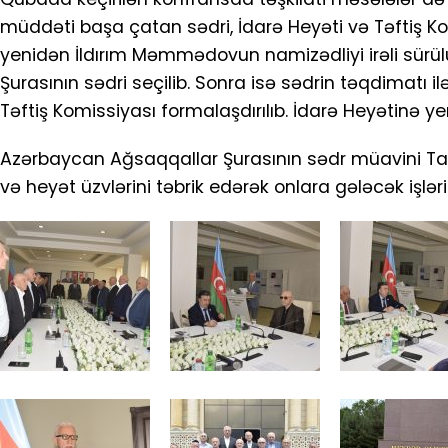
müddəti başa çatan sədri, İdarə Heyəti və Təftiş Komi
yenidən İldırım Məmmədovun namizədliyi irəli sürül
Şurasının sədri seçilib. Sonra isə sədrin təqdimatı
Təftiş Komissiyası formalaşdırılıb. İdarə Heyətinə yen
Azərbaycan Ağsaqqallar Şurasının sədr müavini Tahi
və heyət üzvlərini təbrik edərək onlara gələcək işləri