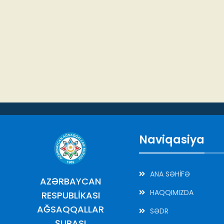
Naviqasiya
ANA SƏHİFƏ
AZƏRBAYCAN
HAQQIMIZDA
RESPUBLİKASI
AĞSAQQALLAR
SƏDR
ŞURASI