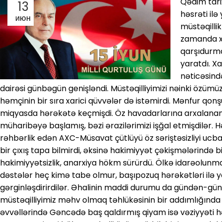
Qədim tarix
13
həsrəti ilə
ИЮН
müstəqillik
zamanda x
qarşıdurma
yaratdı. Xar
nəticəsind
dairəsi günbəgün genişləndi. Müstəqilliyimizi nəinki özümü
həmçinin bir sıra xarici qüvvələr də istəmirdi. Mənfur qonş
miqyasda hərəkətə keçmişdi. Öz havadarlarına arxalanan 
müharibəyə başlamış, bəzi ərazilərimizi işğal etmişdilər.
rəhbərlik edən AXC-Müsavat çütlüyü öz səriştəsizliyi uc
bir çıxış tapa bilmirdi, əksinə hakimiyyət çəkişmələrində bi
hakimiyyətsizlik, anarxiya hökm sürürdü. Ölkə idarəolunma
dəstələr heç kimə tabe olmur, başıpozuq hərəkətləri ilə 
gərginləşdirirdilər. Əhalinin maddi durumu da gündən-gün
müstəqilliyimiz məhv olmaq təhlükəsinin bir addımlığında d
əvvəllərində Gəncədə baş qaldırmış qiyam isə vəziyyəti hə