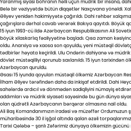
Yaranmış siyasi böhranın həlli üçün müdrik bir insana, da
Belə bir vəziyyətdə bütün diqqətlər Naxçıvana yönəldi. Xal
Əliyev yenidən hakimiyyətə çağırıldı. Dahi rəhbər xalqımız
çağırışlara dərhal cavab verərək Bakıya qayıtdı. Böyük qayı
15 iyun 1993-cü ildə Azərbaycan Respublikasının Ali Soveti
böyük xilaskarlıq fəaliyyətinə başladı. Qısa zaman kəsiyi
oldu. Anarxiya və xaosa son qoyuldu, yeni müstəqil dövlətç
tədbirlər həyata keçirildi. Ulu Ondərin dahiyanə və müdri
dövlət müstəqilliyi qorunub saxlanıldı. 15 iyun tarixindən ö
Azərbaycan quruldu.
Əsası 15 iyunda qoyulan müstəqil ölkəmiz Azərbaycan Res
İlham Əliyev tərəfindən daha da inkişaf etdirildi. Dahi Hey
sahələrdə ardıcıl və dönmədən sadiqliyini nümayiş etdirə
addımları və müdrik siyasəti sayəsində bu gün dünya siya
olan qüdrətli Azərbaycanın bərqərar olmasına nail oldu.
Ali Baş Komandanımızın iradəsi və müzəffər Ordumuzun ş
müharibəsində 30 il işğal altında qalan əzəli torpaqlarım
Tarixi Qələbə – şanlı Zəfərimiz dünyaya ölkəmizin gücünü