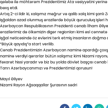
qələbə ilə möhtərəm Prezidentimiz Ata vəsiyyətini yerinə
bəxş etdi.
Artıq 2-ci ildir ki, xalqımız məğrur və qalib xalq kimi şanlı 
işğaldan azad olunmuş ərazilərdə böyük quruculuq işləri həy
Azərbaycan Respublikasının Prezidenti cənab İlham Əliyevi
ərazilərimiz də ölkəmizin digər regionları kimi əsl cənnət
işğal nəticəsində öz evlərini tərk etmiş insanların doğma
“Böyük qayıdış”a start verilib.
Cənab Prezidentimizin Azərbaycan naminə apardığı çoxşaxə
naminə verdiyi qərarlar bütün xalqımız kimi Nizami rayo
fəxarət hissi yaradır və biz bu yolda dövlət başçısı cənab İ
Tanrı Azərbaycanımızı və Prezidentimizi qorusun!
Mayıl Əliyev
Nizami Rayon Ağsaqqallar Şurasının sədri