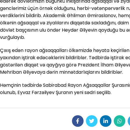
edərək dövlətimizin bugünkü inkişafında ağsaqqal və ziyalı
gənclərimiz üçün örnək olduğunu, hərbi-vətənpərvərlik 
verdiklərini bildirib. Akademik Əhliman Əmiraslanov, həmç
ölkənin ağsaqqal və ziyalılarını diqqətdə saxladığını, daim
dövlət başçısının ulu öndər Heydər Əliyevin qoyduğu bu 
vurğulayıb.
Çıxış edən rayon ağsaqqalları ölkəmizdə həyata keçirilən
yaxından iştirak edəcəklərini bildiriblər. Tədbirdə iştirak
göstərilən diqqət və qayğıya görə Prezident İlham Əliyevə
Mehriban Əliyevaya dərin minnətdarlıqlarını bildiriblər.
Həmçinin tədbirdə Sabirabad Rayon Ağsaqqallar Şurasınin 
olunub, Eyvaz Fərzəliyev Şuranın yeni sədri seçilib.