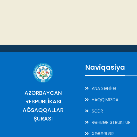
Naviqasiya
ANA SƏHİFƏ
AZƏRBAYCAN
HAQQIMIZDA
RESPUBLİKASI
AĞSAQQALLAR
SƏDR
ŞURASI
RƏHBƏR STRUKTUR
XƏBƏRLƏR