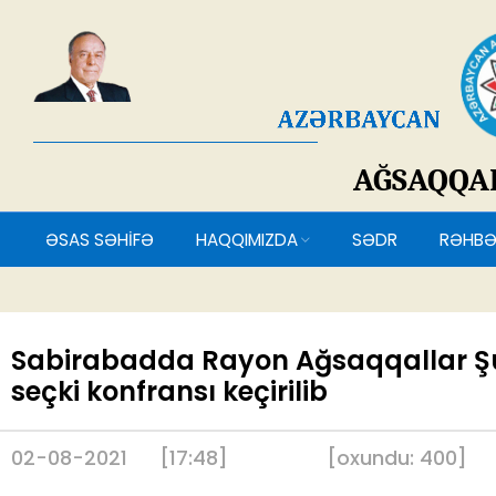
AĞSAQQ
ƏSAS SƏHİFƏ
HAQQIMIZDA
SƏDR
RƏH
Sabirabadda Rayon Ağsaqqallar Ş
seçki konfransı keçirilib
02-08-2021
[17:48]
[
oxundu:
400
]